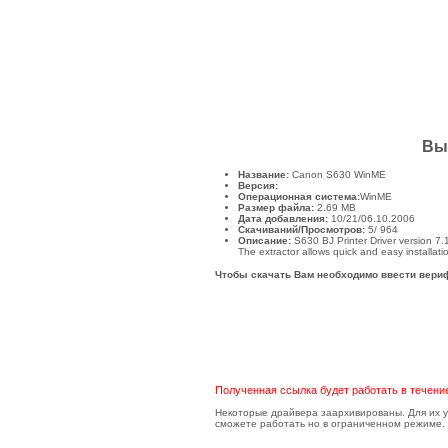
Вы
Название:
Canon S630 WinME
Версия:
Операционная система:
WinME
Размер файла:
2.69
MB
Дата добавления:
10/21/06.10.2006
Скачиваний/Просмотров:
5
/ 964
Описание:
S630 BJ Printer Driver version 7.
The extractor allows quick and easy installation
Чтобы скачать Вам необходимо ввести вери
Полученная ссылка будет работать в течени
Некоторые драйвера заархивированы. Для их ус
сможете работать но в ограниченном режиме. 