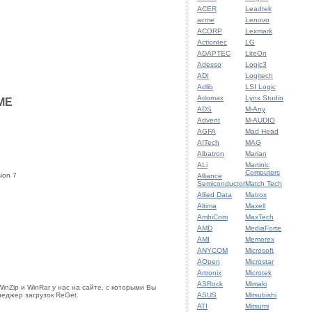
ACER
Leadtek
acme
Lenovo
ACORP
Lexmark
Actiontec
LG
ADAPTEC
LiteOn
Adesso
Logic3
ADI
Logitech
Adlib
LSI Logic
Adomax
Lynx Studio
nME
ADS
M-Any
Advent
M-AUDIO
AGFA
Mad Head
AITech
MAG
Albatron
Marian
ALi
Martinic
Computers
sion 7
Alliance
Semiconductor
Match Tech
Allied Data
Matrox
Altima
Maxell
AmbiCom
MaxTech
AMD
MediaForte
AMI
Memorex
ANYCOM
Microsoft
AOpen
Microstar
Artronix
Microtek
ASRock
Mimaki
nZip и WinRar у нас на сайте, с которыми Вы
неджер загрузок ReGet.
ASUS
Mitsubishi
ATI
Mitsumi