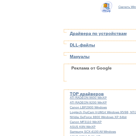
Скачать Win
Драйвера по устройствам
DLL-файлы
Мануалы
Реклама от Google
TOP драйверов
ATI RADEON 9600 WinXP
ATI RADEON 9200 WinXP
Canon LBP2900 Windows
Logitech QuiCam V-UM14 Windows 95/98, NT
NVidia GeForce 8800 Windows XP 64bit
Canon MF3110 WinXP
ASUS K8N WinXP
Samsung SCX-4100 All Windows