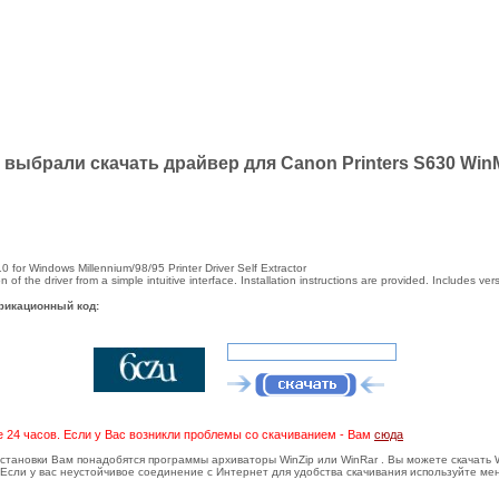
 выбрали скачать драйвер для Canon Printers S630 Wi
10 for Windows Millennium/98/95 Printer Driver Self Extractor
 of the driver from a simple intuitive interface. Installation instructions are provided. Includes ver
фикационный код:
е 24 часов. Если у Вас возникли проблемы со скачиванием - Вам
сюда
тановки Вам понадобятся программы архиваторы WinZip или WinRar . Вы можете скачать Wi
Если у вас неустойчивое соединение с Интернет для удобства скачивания используйте ме