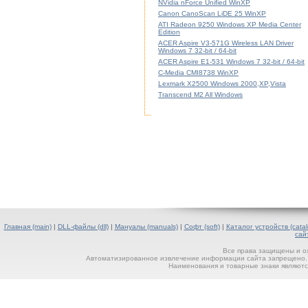
NVidia nForce Unified WinXP
Canon CanoScan LiDE 25 WinXP
ATI Radeon 9250 Windows XP Media Center
Edition
ACER Aspire V3-571G Wireless LAN Driver
Windows 7 32-bit / 64-bit
ACER Aspire E1-531 Windows 7 32-bit / 64-bit
C-Media CMI8738 WinXP
Lexmark X2500 Windows 2000,XP,Vista
Transcend M2 All Windows
Главная (main)
|
DLL-файлы (dll)
|
Мануалы (manuals)
|
Софт (soft)
|
Каталог устройств (catal
сай
Все права защищены и о
Автоматизированное извлечение информации сайта запрещено. П
Наименования и товарные знаки являютс