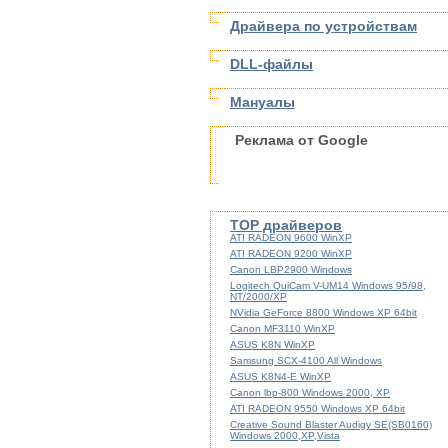
Драйвера по устройствам
DLL-файлы
Мануалы
Реклама от Google
TOP драйверов
ATI RADEON 9600 WinXP
ATI RADEON 9200 WinXP
Canon LBP2900 Windows
Logitech QuiCam V-UM14 Windows 95/98,
NT/2000/XP
NVidia GeForce 8800 Windows XP 64bit
Canon MF3110 WinXP
ASUS K8N WinXP
Samsung SCX-4100 All Windows
ASUS K8N4-E WinXP
Canon lbp-800 Windows 2000, XP
ATI RADEON 9550 Windows XP 64bit
Creative Sound Blaster Audigy SE(SB0160)
Windows 2000,XP,Vista