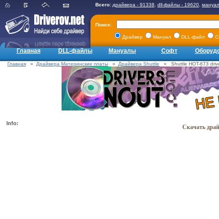
Всего:
драйвера - 91338
,
dll-файлы - 19620
,
мануал
Поиск:
Драйвер
Мануал
DLL-файл
С
Главная
DLL-файлы
Мануалы
Софт
Оборуд
Главная
»
Драйвера Материнские платы
»
Драйвера Shuttle
» Shuttle HOT-673 driv
Info:
Скачать драйв