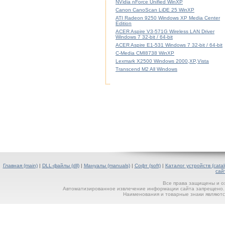
NVidia nForce Unified WinXP
Canon CanoScan LiDE 25 WinXP
ATI Radeon 9250 Windows XP Media Center
Edition
ACER Aspire V3-571G Wireless LAN Driver
Windows 7 32-bit / 64-bit
ACER Aspire E1-531 Windows 7 32-bit / 64-bit
C-Media CMI8738 WinXP
Lexmark X2500 Windows 2000,XP,Vista
Transcend M2 All Windows
Главная (main)
|
DLL-файлы (dll)
|
Мануалы (manuals)
|
Софт (soft)
|
Каталог устройств (catal
сай
Все права защищены и о
Автоматизированное извлечение информации сайта запрещено. П
Наименования и товарные знаки являютс