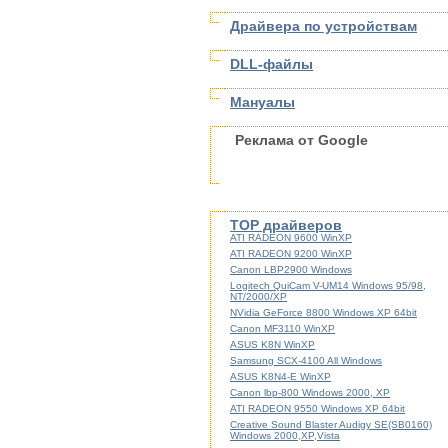
Драйвера по устройствам
DLL-файлы
Мануалы
Реклама от Google
TOP драйверов
ATI RADEON 9600 WinXP
ATI RADEON 9200 WinXP
Canon LBP2900 Windows
Logitech QuiCam V-UM14 Windows 95/98,
NT/2000/XP
NVidia GeForce 8800 Windows XP 64bit
Canon MF3110 WinXP
ASUS K8N WinXP
Samsung SCX-4100 All Windows
ASUS K8N4-E WinXP
Canon lbp-800 Windows 2000, XP
ATI RADEON 9550 Windows XP 64bit
Creative Sound Blaster Audigy SE(SB0160)
Windows 2000,XP,Vista