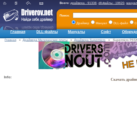
Всего:
драйвера - 91338
,
dll-файлы - 19620
,
мануал
Поиск:
Драйвер
Мануал
DLL-файл
С
Главная
DLL-файлы
Мануалы
Софт
Оборуд
Главная
»
Драйвера Материнские платы
»
Драйвера Supermicro
» Supermicro P6SKE
Info:
Скачать драйве