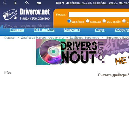
Всего:
драйвера - 91338
,
dll-файлы - 19620
,
мануал
Поиск:
Драйвер
Мануал
DLL-файл
С
Главная
DLL-файлы
Мануалы
Софт
Оборуд
Главная
»
Драйвера Материнские платы
»
Драйвера Supermicro
» Supermicro S2DGR
Info:
Скачать драйвера S