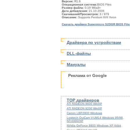
Версия:
R1.6
Операционная система:
BIOS Files
Размер файла:
0.19 Мбайт
Дата добавления:
21.10.2006
Скачиваний/Просмотров:
3
/ 979
Описание:
Supports Pentium III/II Xeon
Скачать драйвер Supermicro S2DGR BIOS Files
Драйвера по устройствам
DLL-файлы
Мануалы
Реклама от Google
TOP драйверов
ATI RADEON 9600 WinXP
ATI RADEON 9200 WinXP
Canon LBP2900 Windows
Logitech QuiCam V-UM14 Windows 95/98,
NT/2000/XP
NVidia GeForce 8800 Windows XP 64bit