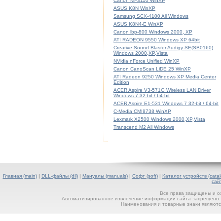
Canon MF3110 WinXP
ASUS K8N WinXP
Samsung SCX-4100 All Windows
ASUS K8N4-E WinXP
Canon lbp-800 Windows 2000, XP
ATI RADEON 9550 Windows XP 64bit
Creative Sound Blaster Audigy SE(SB0160)
Windows 2000,XP,Vista
NVidia nForce Unified WinXP
Canon CanoScan LiDE 25 WinXP
ATI Radeon 9250 Windows XP Media Center
Edition
ACER Aspire V3-571G Wireless LAN Driver
Windows 7 32-bit / 64-bit
ACER Aspire E1-531 Windows 7 32-bit / 64-bit
C-Media CMI8738 WinXP
Lexmark X2500 Windows 2000,XP,Vista
Transcend M2 All Windows
Главная (main)
|
DLL-файлы (dll)
|
Мануалы (manuals)
|
Софт (soft)
|
Каталог устройств (catal
сай
Все права защищены и о
Автоматизированное извлечение информации сайта запрещено. П
Наименования и товарные знаки являютс