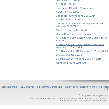
Canon MF3110 WinXP
ASUS K8N WinXP
Samsung SCX-4100 All Windows
ASUS K8N4-E WinXP
Canon lbp-800 Windows 2000, XP
ATI RADEON 9550 Windows XP 64bit
Creative Sound Blaster Audigy SE(SB0160)
Windows 2000,XP,Vista
NVidia nForce Unified WinXP
Canon CanoScan LiDE 25 WinXP
ATI Radeon 9250 Windows XP Media Center
Edition
ACER Aspire V3-571G Wireless LAN Driver
Windows 7 32-bit / 64-bit
ACER Aspire E1-531 Windows 7 32-bit / 64-bit
C-Media CMI8738 WinXP
Lexmark X2500 Windows 2000,XP,Vista
Transcend M2 All Windows
Главная (main)
|
DLL-файлы (dll)
|
Мануалы (manuals)
|
Софт (soft)
|
Каталог устройств (catal
сай
Все права защищены и о
Автоматизированное извлечение информации сайта запрещено. П
Наименования и товарные знаки являютс