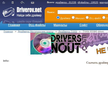
Всего:
драйвера - 91338
,
dll-файлы - 19620
,
мануал
Поиск:
Драйвер
Мануал
DLL-файл
С
Главная
DLL-файлы
Мануалы
Софт
Оборуд
Главная
»
Драйвера Материнские платы
»
Драйвера TYAN
» TYAN S5380 driver
Info:
Скачать драйвер