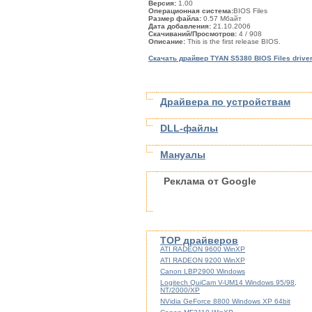
Версия:
1.00
Операционная система:
BIOS Files
Размер файла:
0.57 Мбайт
Дата добавления:
21.10.2006
Скачиваний/Просмотров:
4
/ 908
Описание:
This is the first release BIOS.
Скачать драйвер TYAN S5380 BIOS Files drive
Драйвера по устройствам
DLL-файлы
Мануалы
Реклама от Google
TOP драйверов
ATI RADEON 9600 WinXP
ATI RADEON 9200 WinXP
Canon LBP2900 Windows
Logitech QuiCam V-UM14 Windows 95/98,
NT/2000/XP
NVidia GeForce 8800 Windows XP 64bit