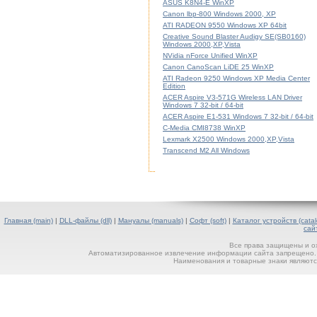
ASUS K8N4-E WinXP
Canon lbp-800 Windows 2000, XP
ATI RADEON 9550 Windows XP 64bit
Creative Sound Blaster Audigy SE(SB0160)
Windows 2000,XP,Vista
NVidia nForce Unified WinXP
Canon CanoScan LiDE 25 WinXP
ATI Radeon 9250 Windows XP Media Center
Edition
ACER Aspire V3-571G Wireless LAN Driver
Windows 7 32-bit / 64-bit
ACER Aspire E1-531 Windows 7 32-bit / 64-bit
C-Media CMI8738 WinXP
Lexmark X2500 Windows 2000,XP,Vista
Transcend M2 All Windows
Главная (main)
|
DLL-файлы (dll)
|
Мануалы (manuals)
|
Софт (soft)
|
Каталог устройств (catal
сай
Все права защищены и о
Автоматизированное извлечение информации сайта запрещено. П
Наименования и товарные знаки являютс