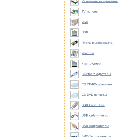
Резервное копирование
TV тюнеры
ИБП
USB
Платы видеозахвата
Windows
Карт ридеры
Bluetooth адаптеры
CD CD-RW прошивки
CD-DVD приводы
USB Flash Drive
USB кабели for net
USB контроллеры
БИОСы для видеокарт