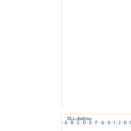
DLL-файлы
-
A
-
B
-
C
-
D
-
E
-
F
-
G
-
H
-
I
-
J
-
K
-