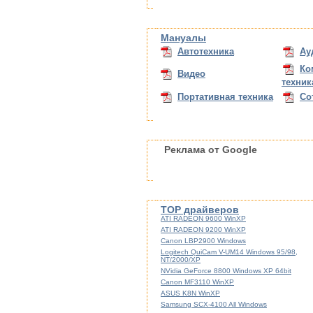
Мануалы
Автотехника
Ау
Ко
Видео
техник
Портативная техника
Со
Реклама от Google
TOP драйверов
ATI RADEON 9600 WinXP
ATI RADEON 9200 WinXP
Canon LBP2900 Windows
Logitech QuiCam V-UM14 Windows 95/98,
NT/2000/XP
NVidia GeForce 8800 Windows XP 64bit
Canon MF3110 WinXP
ASUS K8N WinXP
Samsung SCX-4100 All Windows