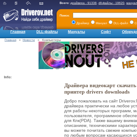
Всего:
драйвера - 91338
,
dll-файлы - 19620
,
мануал
Поиск:
Драйвер
Мануал
DLL-файл
С
Главная
DLL-файлы
Мануалы
Софт
Оборуд
Главная
»
Новости
» Компьютеры
Info:
Драйвера видеокарт скачать
принтер drivers downloads
Добро пожаловать на сайт Driverov
драйвера практически на любое ус
для работы некоторых программ, м
пользователя, программное обеспе
для Кпк(PDA). Также вашему вниман
описанием, техническими характер
вы можете почитать свежие компью
по любым вопросам касающихся ус