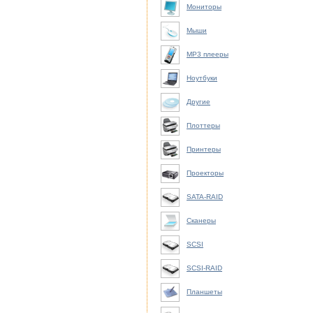
Мониторы
Мыши
MP3 плееры
Ноутбуки
Другие
Плоттеры
Принтеры
Проекторы
SATA-RAID
Сканеры
SCSI
SCSI-RAID
Планшеты