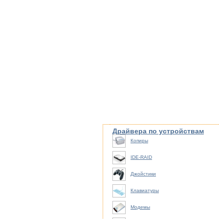
Драйвера по устройствам
Копиры
IDE-RAID
Джойстики
Клавиатуры
Модемы