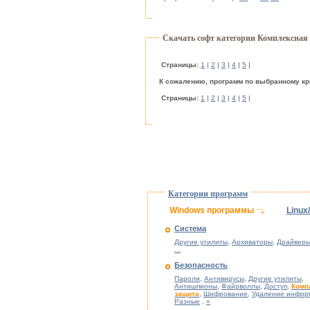
Скачать софт категории Комплексная
Cтраницы:
1
|
2
|
3
|
4
|
5
|
К сожалению, программ по выбранному кр
Cтраницы:
1
|
2
|
3
|
4
|
5
|
Категории программ
Windows программы
Linux
Система
Другие утилиты
,
Архиваторы
,
Драйверы
...
Безопасность
Пароли
,
Антивирусы
,
Другие утилиты
,
Антишпионы
,
Файрволлы
,
Доступ
,
Комп
защита
,
Шифрование
,
Удаление инфор
Разные
,
«