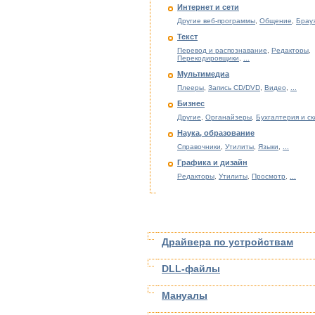
Интернет и сети
Другие веб-программы
,
Общение
,
Брау
Текст
Перевод и распознавание
,
Редакторы
,
Перекодировщики
,
...
Мультимедиа
Плееры
,
Запись CD/DVD
,
Видео
,
...
Бизнес
Другие
,
Органайзеры
,
Бухгалтерия и с
Наука, образование
Справочники
,
Утилиты
,
Языки
,
...
Графика и дизайн
Редакторы
,
Утилиты
,
Просмотр
,
...
Драйвера по устройствам
DLL-файлы
Мануалы