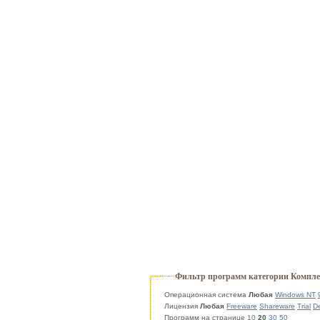
Фильтр программ категории Компле
Операционная система
Любая
Windows NT
Лицензия
Любая
Freeware
Shareware
Trial
D
Программ на странице
10
20
30
50