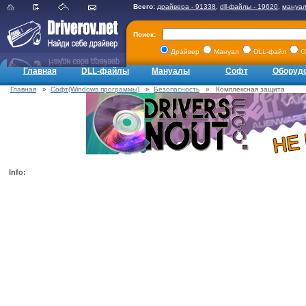
Всего:
драйвера - 91338
,
dll-файлы - 19620
,
мануал
Поиск:
Драйвер
Мануал
DLL-файл
С
Главная
DLL-файлы
Мануалы
Софт
Оборуд
Главная
»
Софт(Windows программы)
»
Безопасность
» Комплексная защита
Info: