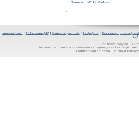
Transcend M2 All Windows
Главная (main)
|
DLL-файлы (dll)
|
Мануалы (manuals)
|
Софт (soft)
|
Каталог устройств (catal
сай
Все права защищены и о
Автоматизированное извлечение информации сайта запрещено. П
Наименования и товарные знаки являютс