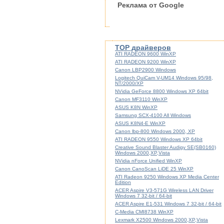
Реклама от Google
TOP драйверов
ATI RADEON 9600 WinXP
ATI RADEON 9200 WinXP
Canon LBP2900 Windows
Logitech QuiCam V-UM14 Windows 95/98,
NT/2000/XP
NVidia GeForce 8800 Windows XP 64bit
Canon MF3110 WinXP
ASUS K8N WinXP
Samsung SCX-4100 All Windows
ASUS K8N4-E WinXP
Canon lbp-800 Windows 2000, XP
ATI RADEON 9550 Windows XP 64bit
Creative Sound Blaster Audigy SE(SB0160)
Windows 2000,XP,Vista
NVidia nForce Unified WinXP
Canon CanoScan LiDE 25 WinXP
ATI Radeon 9250 Windows XP Media Center
Edition
ACER Aspire V3-571G Wireless LAN Driver
Windows 7 32-bit / 64-bit
ACER Aspire E1-531 Windows 7 32-bit / 64-bit
C-Media CMI8738 WinXP
Lexmark X2500 Windows 2000,XP,Vista