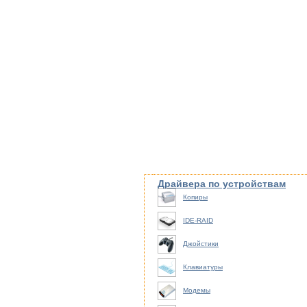
Драйвера по устройствам
Копиры
IDE-RAID
Джойстики
Клавиатуры
Модемы