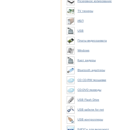
Резервное копирование
TV тюнеры
ИБП
USB
Платы видеозахвата
Windows
Карт ридеры
Bluetooth адаптеры
CD CD-RW прошивки
CD-DVD приводы
USB Flash Drive
USB кабели for net
USB контроллеры
БИОСы для видеокарт