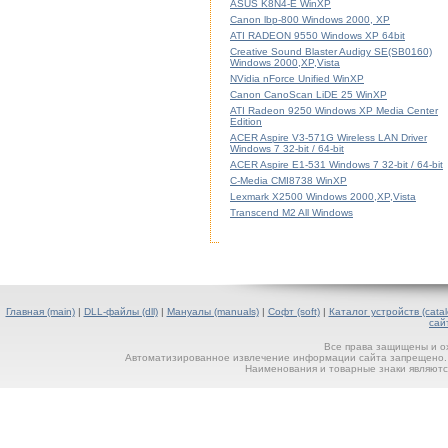
ASUS K8N4-E WinXP
Canon lbp-800 Windows 2000, XP
ATI RADEON 9550 Windows XP 64bit
Creative Sound Blaster Audigy SE(SB0160)
Windows 2000,XP,Vista
NVidia nForce Unified WinXP
Canon CanoScan LiDE 25 WinXP
ATI Radeon 9250 Windows XP Media Center
Edition
ACER Aspire V3-571G Wireless LAN Driver
Windows 7 32-bit / 64-bit
ACER Aspire E1-531 Windows 7 32-bit / 64-bit
C-Media CMI8738 WinXP
Lexmark X2500 Windows 2000,XP,Vista
Transcend M2 All Windows
Главная (main)
|
DLL-файлы (dll)
|
Мануалы (manuals)
|
Софт (soft)
|
Каталог устройств (catal
сай
Все права защищены и о
Автоматизированное извлечение информации сайта запрещено. П
Наименования и товарные знаки являютс