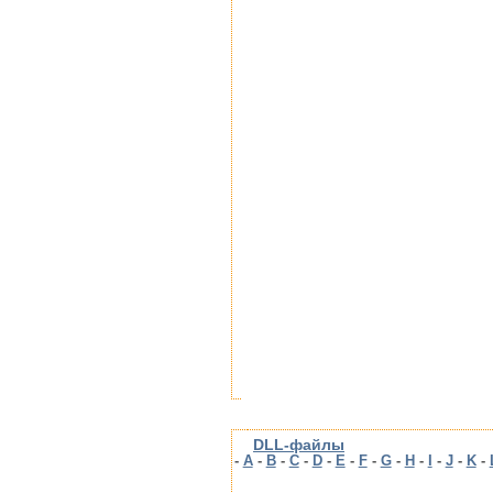
DLL-файлы
-
A
-
B
-
C
-
D
-
E
-
F
-
G
-
H
-
I
-
J
-
K
-