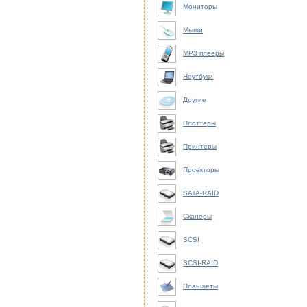
Мониторы
Мыши
MP3 плееры
Ноутбуки
Другие
Плоттеры
Принтеры
Проекторы
SATA-RAID
Сканеры
SCSI
SCSI-RAID
Планшеты