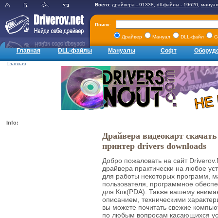
Всего:
драйвера - 91338
,
dll-файлы - 19620
,
мануал
Поиск:
Драйвер
Мануал
DLL-файл
С
Главная
DLL-файлы
Мануалы
Софт
Оборуд
Главная
Info:
Драйвера видеокарт скачать
принтер drivers downloads
Добро пожаловать на сайт Driverov
драйвера практически на любое ус
для работы некоторых программ, м
пользователя, программное обеспе
для Кпк(PDA). Также вашему вниман
описанием, техническими характер
вы можете почитать свежие компью
по любым вопросам касающихся ус