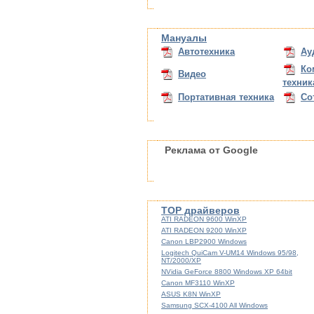
Мануалы
Автотехника
Ау
Ко
Видео
техник
Портативная техника
Со
Реклама от Google
TOP драйверов
ATI RADEON 9600 WinXP
ATI RADEON 9200 WinXP
Canon LBP2900 Windows
Logitech QuiCam V-UM14 Windows 95/98,
NT/2000/XP
NVidia GeForce 8800 Windows XP 64bit
Canon MF3110 WinXP
ASUS K8N WinXP
Samsung SCX-4100 All Windows