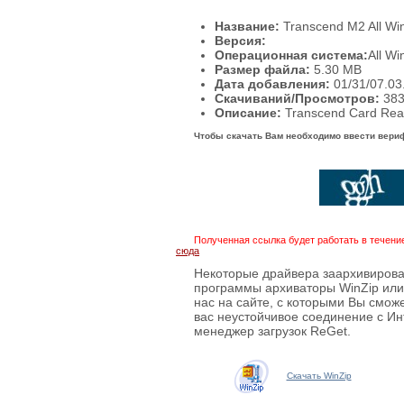
Название:
Transcend M2 All W
Версия:
Операционная система:
All W
Размер файла:
5.30
MB
Дата добавления:
01/31/07.03
Скачиваний/Просмотров:
38
Описание:
Transcend Card Rea
Чтобы скачать Вам необходимо ввести вери
Полученная ссылка будет работать в течени
сюда
Некоторые драйвера заархивирова
программы архиваторы WinZip или 
нас на сайте, с которыми Вы смож
вас неустойчивое соединение с Ин
менеджер загрузок ReGet.
Скачать WinZip