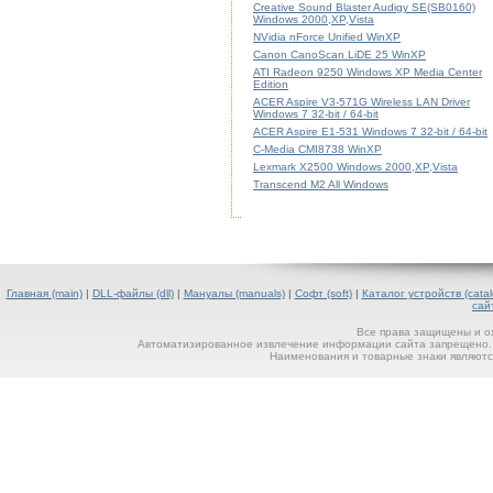
Creative Sound Blaster Audigy SE(SB0160)
Windows 2000,XP,Vista
NVidia nForce Unified WinXP
Canon CanoScan LiDE 25 WinXP
ATI Radeon 9250 Windows XP Media Center
Edition
ACER Aspire V3-571G Wireless LAN Driver
Windows 7 32-bit / 64-bit
ACER Aspire E1-531 Windows 7 32-bit / 64-bit
C-Media CMI8738 WinXP
Lexmark X2500 Windows 2000,XP,Vista
Transcend M2 All Windows
Главная (main)
|
DLL-файлы (dll)
|
Мануалы (manuals)
|
Софт (soft)
|
Каталог устройств (catal
сай
Все права защищены и о
Автоматизированное извлечение информации сайта запрещено. П
Наименования и товарные знаки являютс