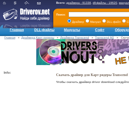
Всего:
драйвера - 91338
,
dll-файлы - 19620
,
мануал
Поиск:
Драйвер
Мануал
DLL-файл
С
Главная
DLL-файлы
Мануалы
Софт
Оборуд
Главная
»
Драйвера Карт ридеры
»
Драйвера Transcend
»
Transcend M2
» Скачать
Info:
Скачать драйвер для Карт ридеры Transcend
Чтобы скачать драйвер driver download следуйте