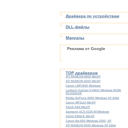
Драйвера по устройствам
DLL-файлы
Мануалы
Реклама от Google
TOP драйверов
ATI RADEON 9600 WinXP
ATI RADEON 9200 WinXP
Canon LBP2900 Windows
Logitech QuiCam V-UM14 Windows 95/98,
NT/2000/XP
NVidia GeForce 8800 Windows XP 64bit
Canon MF3110 WinXP
ASUS K8N WinXP
Samsung SCX-4100 All Windows
ASUS K8N4-E WinXP
Canon lbp-800 Windows 2000, XP
ATI RADEON 9550 Windows XP 64bit