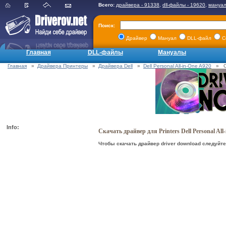
Всего:
драйвера - 91338
,
dll-файлы - 19620
,
мануал
Поиск:
Драйвер
Мануал
DLL-файл
С
Главная
DLL-файлы
Мануалы
Главная
»
Драйвера Принтеры
»
Драйвера Dell
»
Dell Personal All-in-One A920
» Ска
Info:
Скачать драйвер для Printers Dell Personal Al
Чтобы скачать драйвер driver download следуйте