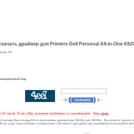
ачать драйвер для Printers Dell Personal All-in-One A9
indows XP
фикационный код:
е 24 часов. Если у Вас возникли проблемы со скачиванием - Вам
сюда
тановки Вам понадобятся программы архиваторы WinZip или WinRar . Вы можете скачать Wi
Если у вас неустойчивое соединение с Интернет для удобства скачивания используйте ме