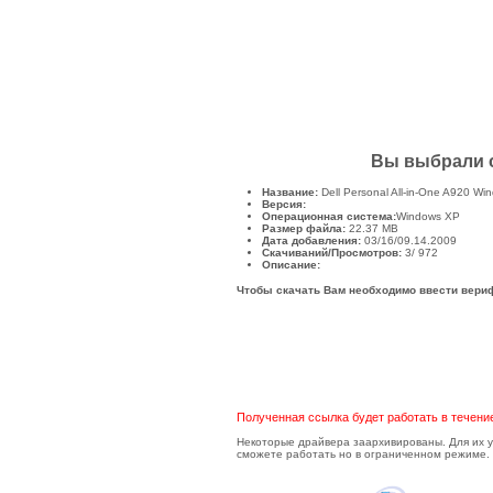
Вы выбрали ск
Название:
Dell Personal All-in-One A920 W
Версия:
Операционная система:
Windows XP
Размер файла:
22.37
MB
Дата добавления:
03/16/09.14.2009
Скачиваний/Просмотров:
3
/ 972
Описание:
Чтобы скачать Вам необходимо ввести вери
Полученная ссылка будет работать в течени
Некоторые драйвера заархивированы. Для их ус
сможете работать но в ограниченном режиме. 