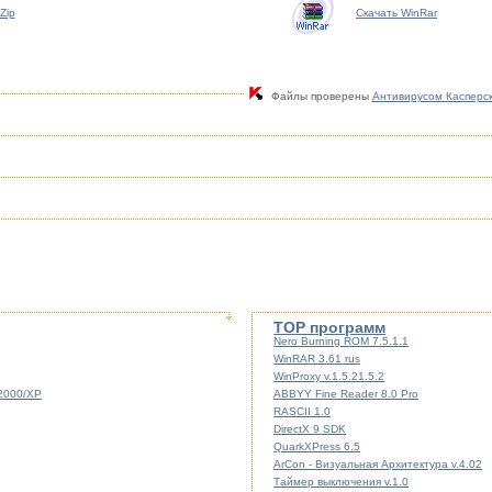
Zip
Скачать WinRar
Файлы проверены
Антивирусом Касперс
TOP программ
Nero Burning ROM 7.5.1.1
WinRAR 3.61 rus
WinProxy v.1.5.21.5.2
/2000/XP
ABBYY Fine Reader 8.0 Pro
RASCII 1.0
DirectX 9 SDK
QuarkXPress 6.5
ArCon - Визуальная Архитектура v.4.02
Таймер выключения v.1.0