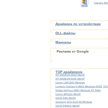
Скачать Win
Драйвера по устройствам
DLL-файлы
Мануалы
Реклама от Google
TOP драйверов
ATI RADEON 9600 WinXP
ATI RADEON 9200 WinXP
Canon LBP2900 Windows
Logitech QuiCam V-UM14 Windows 95/98, NT
NVidia GeForce 8800 Windows XP 64bit
Canon MF3110 WinXP
ASUS K8N WinXP
Samsung SCX-4100 All Windows
ASUS K8N4-E WinXP