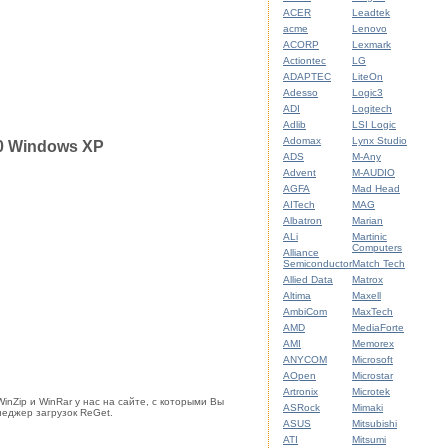
ACER
Leadtek
acme
Lenovo
ACORP
Lexmark
Actiontec
LG
ADAPTEC
LiteOn
Adesso
Logic3
ADI
Logitech
Adlib
LSI Logic
Adomax
Lynx Studio
20 Windows XP
ADS
M-Any
Advent
M-AUDIO
AGFA
Mad Head
AITech
MAG
Albatron
Marian
ALi
Martinic
Computers
Alliance
Semiconductor
Match Tech
Allied Data
Matrox
Altima
Maxell
AmbiCom
MaxTech
AMD
MediaForte
AMI
Memorex
ANYCOM
Microsoft
AOpen
Microstar
Artronix
Microtek
nZip и WinRar у нас на сайте, с которыми Вы
ASRock
Mimaki
неджер загрузок ReGet.
ASUS
Mitsubishi
ATI
Mitsumi