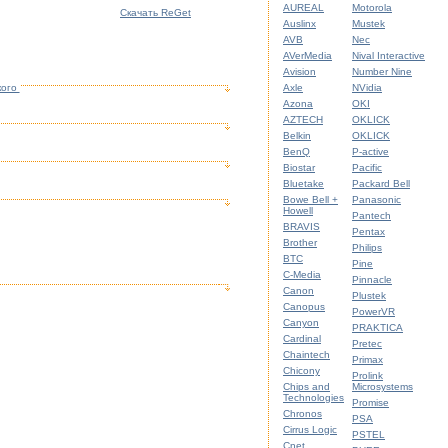
AUREAL
Motorola
Скачать ReGet
Auslinx
Mustek
AVB
Nec
AVerMedia
Nival Interactive
Avision
Number Nine
кого
Axle
NVidia
Azona
OKI
AZTECH
OKLICK
Belkin
OKLICK
BenQ
P-active
Biostar
Pacific
Bluetake
Packard Bell
Bowe Bell +
Panasonic
Howell
Pantech
BRAVIS
Pentax
Brother
Philips
BTC
Pine
C-Media
Pinnacle
Canon
Plustek
Canopus
PowerVR
Canyon
PRAKTICA
Cardinal
Pretec
Chaintech
Primax
Chicony
Prolink
Chips and
Microsystems
Technologies
Promise
Chronos
PSA
Cirrus Logic
PSTEL
Cnet