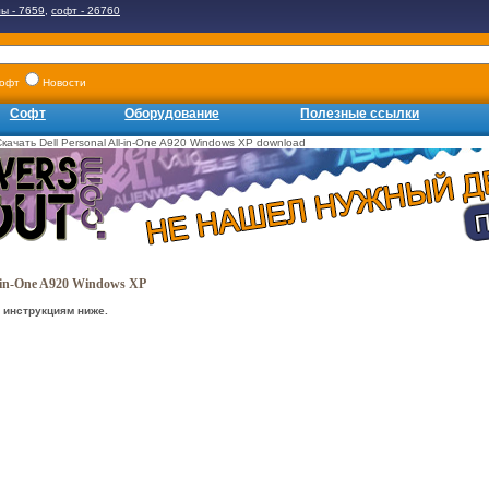
ы - 7659
,
софт - 26760
офт
Новости
Софт
Оборудование
Полезные ссылки
чать Dell Personal All-in-One A920 Windows XP download
l-in-One A920 Windows XP
 инструкциям ниже.