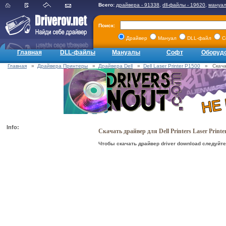
Всего:
драйвера - 91338
,
dll-файлы - 19620
,
мануал
Поиск:
Драйвер
Мануал
DLL-файл
С
Главная
DLL-файлы
Мануалы
Софт
Оборуд
Главная
»
Драйвера Принтеры
»
Драйвера Dell
»
Dell Laser Printer P1500
» Скачать
Info:
Скачать драйвер для Dell Printers Laser Print
Чтобы скачать драйвер driver download следуйте