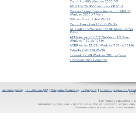
Canon lbp-800 Windows 2000, XP
ATI RADEON 9550 Windows XP 64bit
Creative Sound Blaster Audigy SE(SB0160)
Windows 2000,XP,Vista
NVidia nForce Unified WinXP
Canon CanoScan LiDE 25 WinXP
ATI Radeon 9250 Windows XP Media Center
Edition
ACER Aspire V3-571G Wireless LAN Driver
Windows 7 32-bit / 64-bit
ACER Aspire E1-531 Windows 7 32-bit / 64-bit
C-Media CMI8738 WinXP
Lexmark X2500 Windows 2000,XP,Vista
Transcend M2 All Windows
Главная (main)
|
DLL-файлы (dll)
|
Мануалы (manuals)
|
Софт (soft)
|
Каталог устройств (catal
сай
Все права защищены и о
Автоматизированное извлечение информации сайта запрещено. П
Наименования и товарные знаки являютс