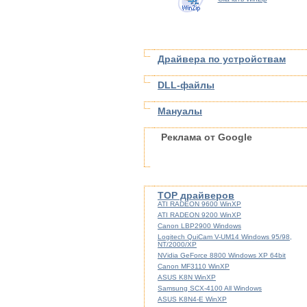
Драйвера по устройствам
DLL-файлы
Мануалы
Реклама от Google
TOP драйверов
ATI RADEON 9600 WinXP
ATI RADEON 9200 WinXP
Canon LBP2900 Windows
Logitech QuiCam V-UM14 Windows 95/98,
NT/2000/XP
NVidia GeForce 8800 Windows XP 64bit
Canon MF3110 WinXP
ASUS K8N WinXP
Samsung SCX-4100 All Windows
ASUS K8N4-E WinXP