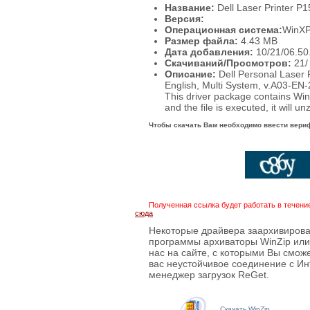
Название:
Dell Laser Printer P
Версия:
Операционная система:
WinX
Размер файла:
4.43
MB
Дата добавления:
10/21/06.50
Скачиваний/Просмотров:
21
/
Описание:
Dell Personal Laser
English, Multi System, v.A03-EN
This driver package contains W
and the file is executed, it will un
Чтобы скачать Вам необходимо ввести вери
Полученная ссылка будет работать в течени
сюда
Некоторые драйвера заархивирова
программы архиваторы WinZip или 
нас на сайте, с которыми Вы смож
вас неустойчивое соединение с Ин
менеджер загрузок ReGet.
Скачать WinZip