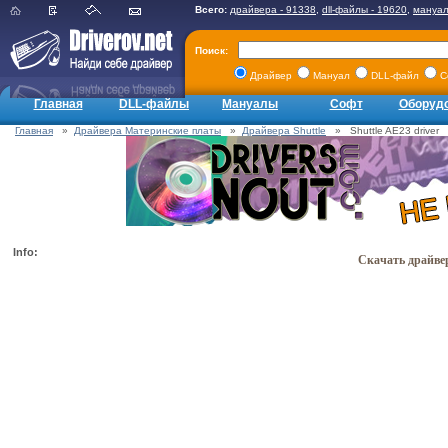
Всего:
драйвера - 91338
,
dll-файлы - 19620
,
мануал
Поиск:
Драйвер
Мануал
DLL-файл
С
Главная
DLL-файлы
Мануалы
Софт
Оборуд
Главная
»
Драйвера Материнские платы
»
Драйвера Shuttle
» Shuttle AE23 driver
Info:
Скачать драйвер