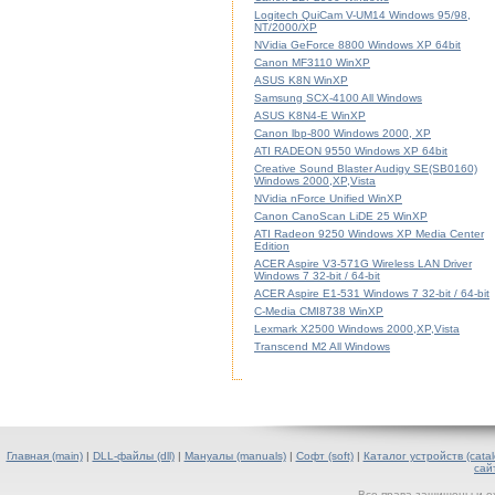
Logitech QuiCam V-UM14 Windows 95/98,
NT/2000/XP
NVidia GeForce 8800 Windows XP 64bit
Canon MF3110 WinXP
ASUS K8N WinXP
Samsung SCX-4100 All Windows
ASUS K8N4-E WinXP
Canon lbp-800 Windows 2000, XP
ATI RADEON 9550 Windows XP 64bit
Creative Sound Blaster Audigy SE(SB0160)
Windows 2000,XP,Vista
NVidia nForce Unified WinXP
Canon CanoScan LiDE 25 WinXP
ATI Radeon 9250 Windows XP Media Center
Edition
ACER Aspire V3-571G Wireless LAN Driver
Windows 7 32-bit / 64-bit
ACER Aspire E1-531 Windows 7 32-bit / 64-bit
C-Media CMI8738 WinXP
Lexmark X2500 Windows 2000,XP,Vista
Transcend M2 All Windows
Главная (main)
|
DLL-файлы (dll)
|
Мануалы (manuals)
|
Софт (soft)
|
Каталог устройств (catal
сай
Все права защищены и о