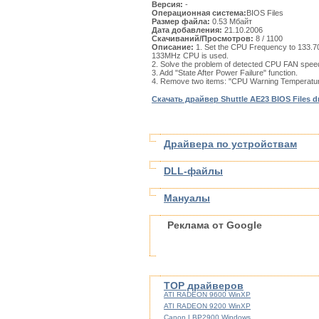
Версия:
-
Операционная система:
BIOS Files
Размер файла:
0.53 Мбайт
Дата добавления:
21.10.2006
Скачиваний/Просмотров:
8
/ 1100
Описание:
1. Set the CPU Frequency to 133.7
133MHz CPU is used.
2. Solve the problem of detected CPU FAN speed
3. Add "State After Power Failure" function.
4. Remove two items: "CPU Warning Temperatu
Скачать драйвер Shuttle AE23 BIOS Files d
Драйвера по устройствам
DLL-файлы
Мануалы
Реклама от Google
TOP драйверов
ATI RADEON 9600 WinXP
ATI RADEON 9200 WinXP
Canon LBP2900 Windows