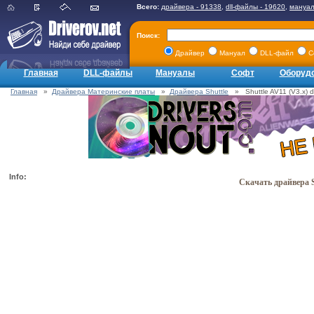
Всего:
драйвера - 91338
,
dll-файлы - 19620
,
мануал
Поиск:
Драйвер
Мануал
DLL-файл
С
Главная
DLL-файлы
Мануалы
Софт
Оборуд
Главная
»
Драйвера Материнские платы
»
Драйвера Shuttle
» Shuttle AV11 (V3.x) dr
Info:
Скачать драйвера Sh