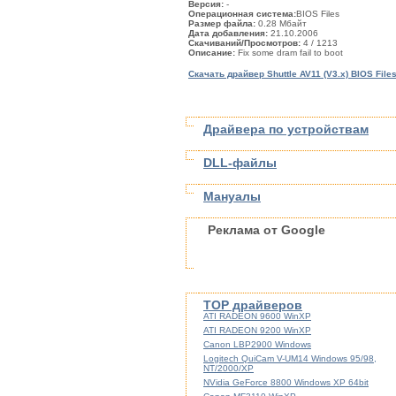
Версия:
-
Операционная система:
BIOS Files
Размер файла:
0.28 Мбайт
Дата добавления:
21.10.2006
Скачиваний/Просмотров:
4
/ 1213
Описание:
Fix some dram fail to boot
Скачать драйвер Shuttle AV11 (V3.x) BIOS File
Драйвера по устройствам
DLL-файлы
Мануалы
Реклама от Google
TOP драйверов
ATI RADEON 9600 WinXP
ATI RADEON 9200 WinXP
Canon LBP2900 Windows
Logitech QuiCam V-UM14 Windows 95/98,
NT/2000/XP
NVidia GeForce 8800 Windows XP 64bit