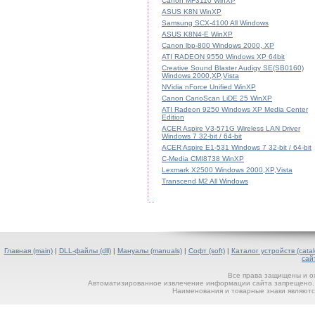
Canon MF3110 WinXP
ASUS K8N WinXP
Samsung SCX-4100 All Windows
ASUS K8N4-E WinXP
Canon lbp-800 Windows 2000, XP
ATI RADEON 9550 Windows XP 64bit
Creative Sound Blaster Audigy SE(SB0160)
Windows 2000,XP,Vista
NVidia nForce Unified WinXP
Canon CanoScan LiDE 25 WinXP
ATI Radeon 9250 Windows XP Media Center
Edition
ACER Aspire V3-571G Wireless LAN Driver
Windows 7 32-bit / 64-bit
ACER Aspire E1-531 Windows 7 32-bit / 64-bit
C-Media CMI8738 WinXP
Lexmark X2500 Windows 2000,XP,Vista
Transcend M2 All Windows
Главная (main)
|
DLL-файлы (dll)
|
Мануалы (manuals)
|
Софт (soft)
|
Каталог устройств (catal
сай
Все права защищены и о
Автоматизированное извлечение информации сайта запрещено. П
Наименования и товарные знаки являютс