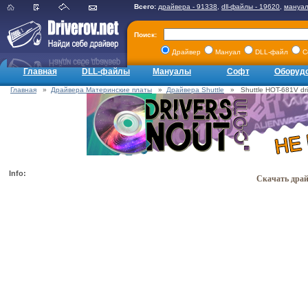
Всего:
драйвера - 91338
,
dll-файлы - 19620
,
мануал
Поиск:
Драйвер
Мануал
DLL-файл
С
Главная
DLL-файлы
Мануалы
Софт
Оборуд
Главная
»
Драйвера Материнские платы
»
Драйвера Shuttle
» Shuttle HOT-681V dri
Info:
Скачать драйв