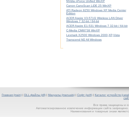
NVidia nForce Unified WinXP
Canon CanoScan LiDE 25 WinXP
ATI Radeon 9250 Windows XP Media Center
Edition
ACER Aspire V3-571G Wireless LAN Driver
Windows 7 32-bit / 64-bit
ACER Aspire E1-531 Windows 7 32-bit / 64-bit
C-Media CMI8738 WinXP
Lexmark X2500 Windows 2000,XP,Vista
Transcend M2 All Windows
Главная (main)
|
DLL-файлы (dll)
|
Мануалы (manuals)
|
Софт (soft)
|
Каталог устройств (catal
сай
Все права защищены и о
Автоматизированное извлечение информации сайта запрещено. П
Наименования и товарные знаки являютс