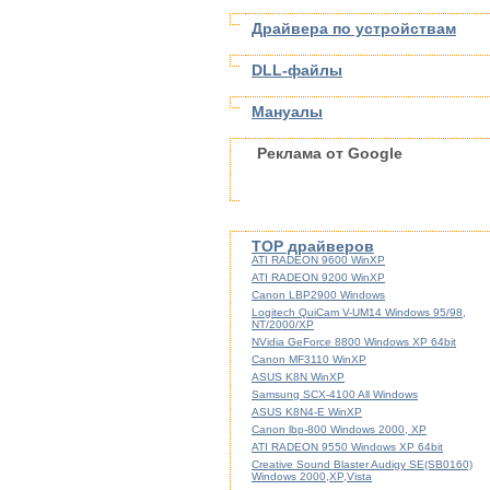
Драйвера по устройствам
DLL-файлы
Мануалы
Реклама от Google
TOP драйверов
ATI RADEON 9600 WinXP
ATI RADEON 9200 WinXP
Canon LBP2900 Windows
Logitech QuiCam V-UM14 Windows 95/98,
NT/2000/XP
NVidia GeForce 8800 Windows XP 64bit
Canon MF3110 WinXP
ASUS K8N WinXP
Samsung SCX-4100 All Windows
ASUS K8N4-E WinXP
Canon lbp-800 Windows 2000, XP
ATI RADEON 9550 Windows XP 64bit
Creative Sound Blaster Audigy SE(SB0160)
Windows 2000,XP,Vista