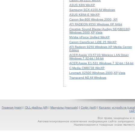
Canon MF3110 WinXP
ASUS K8N WinXP
Samsung SCX-4100 All Windows
ASUS K8N4-E WinXP
Canon lbp-800 Windows 2000, XP
ATI RADEON 9550 Windows XP 64bit
Creative Sound Blaster Audigy SE(SB0160)
Windows 2000,XP,Vista
NVidia nForce Unified WinXP
Canon CanoScan LiDE 25 WinXP
ATI Radeon 9250 Windows XP Media Center
Edition
ACER Aspire V3-571G Wireless LAN Driver
Windows 7 32-bit / 64-bit
ACER Aspire E1-531 Windows 7 32-bit / 64-bit
C-Media CMI8738 WinXP
Lexmark X2500 Windows 2000,XP,Vista
Transcend M2 All Windows
Главная (main)
|
DLL-файлы (dll)
|
Мануалы (manuals)
|
Софт (soft)
|
Каталог устройств (catal
сай
Все права защищены и о
Автоматизированное извлечение информации сайта запрещено. П
Наименования и товарные знаки являютс