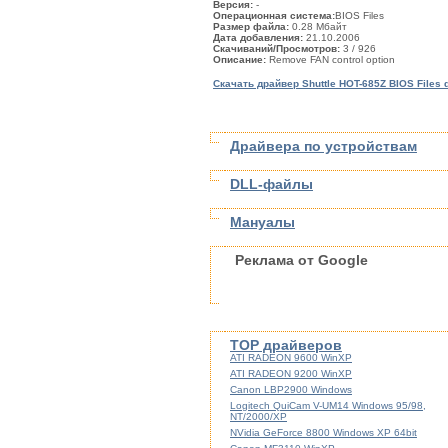
Версия:
-
Операционная система:
BIOS Files
Размер файла:
0.28 Мбайт
Дата добавления:
21.10.2006
Скачиваний/Просмотров:
3
/ 926
Описание:
Remove FAN control option
Скачать драйвер Shuttle HOT-685Z BIOS Files 
Драйвера по устройствам
DLL-файлы
Мануалы
Реклама от Google
TOP драйверов
ATI RADEON 9600 WinXP
ATI RADEON 9200 WinXP
Canon LBP2900 Windows
Logitech QuiCam V-UM14 Windows 95/98,
NT/2000/XP
NVidia GeForce 8800 Windows XP 64bit