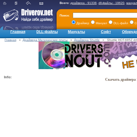
Всего:
драйвера - 91338
,
dll-файлы - 19620
,
мануал
Поиск:
Драйвер
Мануал
DLL-файл
С
Главная
DLL-файлы
Мануалы
Софт
Оборуд
Главная
»
Драйвера Материнские платы
»
Драйвера Shuttle
» Shuttle HOT-685Z dri
Info:
Скачать драйвера 