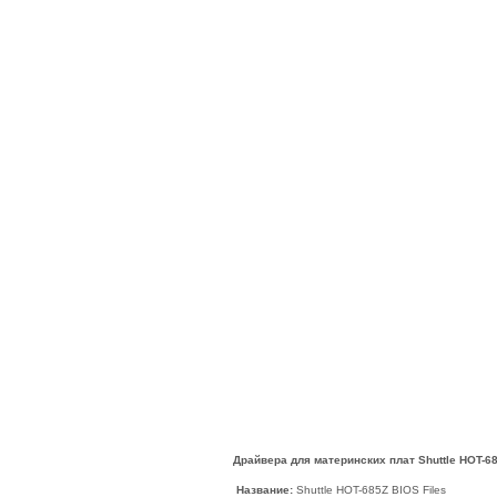
Драйвера для материнских плат Shuttle HOT-68
Название:
Shuttle HOT-685Z BIOS Files