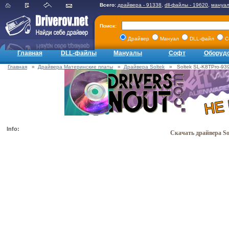
Всего:
драйвера - 91338
,
dll-файлы - 19620
,
мануал
Поиск:
Драйвер
Мануал
DLL-файл
С
Главная
DLL-файлы
Мануалы
Софт
Оборуд
Главная
»
Драйвера Материнские платы
»
Драйвера Soltek
» Soltek SL-K8TPro-939 
Info:
Скачать драйвера So