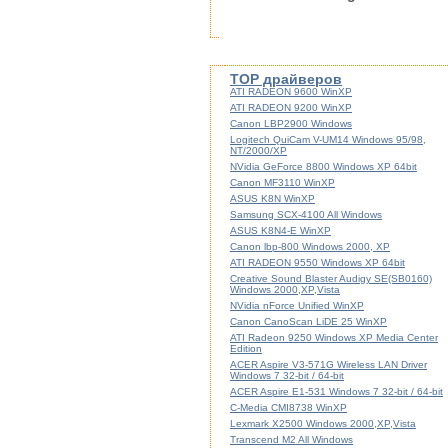
TOP драйверов
ATI RADEON 9600 WinXP
ATI RADEON 9200 WinXP
Canon LBP2900 Windows
Logitech QuiCam V-UM14 Windows 95/98,
NT/2000/XP
NVidia GeForce 8800 Windows XP 64bit
Canon MF3110 WinXP
ASUS K8N WinXP
Samsung SCX-4100 All Windows
ASUS K8N4-E WinXP
Canon lbp-800 Windows 2000, XP
ATI RADEON 9550 Windows XP 64bit
Creative Sound Blaster Audigy SE(SB0160)
Windows 2000,XP,Vista
NVidia nForce Unified WinXP
Canon CanoScan LiDE 25 WinXP
ATI Radeon 9250 Windows XP Media Center
Edition
ACER Aspire V3-571G Wireless LAN Driver
Windows 7 32-bit / 64-bit
ACER Aspire E1-531 Windows 7 32-bit / 64-bit
C-Media CMI8738 WinXP
Lexmark X2500 Windows 2000,XP,Vista
Transcend M2 All Windows