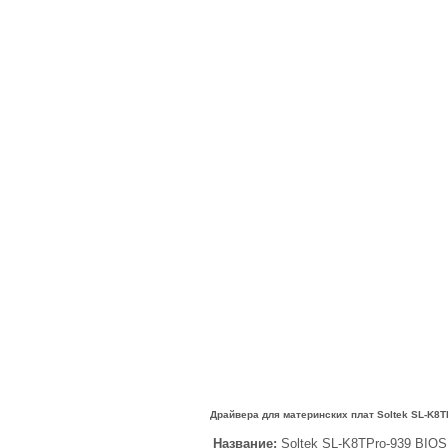
Драйвера для материнских плат Soltek SL-K8T
Название:
Soltek SL-K8TPro-939 BIOS 