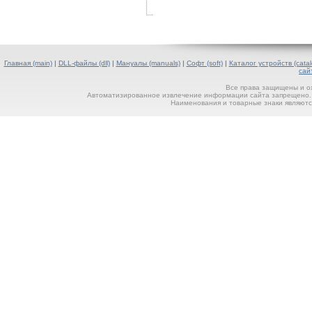
Главная (main)
|
DLL-файлы (dll)
|
Мануалы (manuals)
|
Софт (soft)
|
Каталог устройств (catal
сай
Все права защищены и о
Автоматизированное извлечение информации сайта запрещено. П
Наименования и товарные знаки являютс