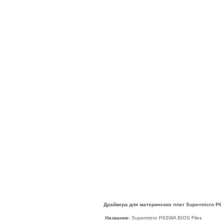
Драйвера для материнских плат Supermicro P
Название:
Supermicro P6SWA BIOS Files