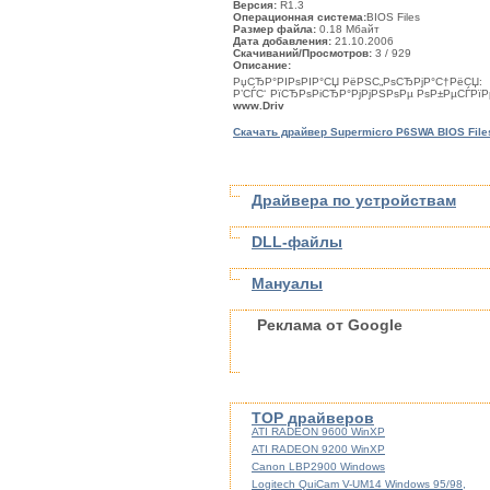
Версия:
R1.3
Операционная система:
BIOS Files
Размер файла:
0.18 Мбайт
Дата добавления:
21.10.2006
Скачиваний/Просмотров:
3
/ 929
Описание:
РџСЂР°РІРѕРІР°СЏ РёРЅС„РѕСЂРјР°С†РёСЏ:
Р’СЃС‘ РїСЂРѕРіСЂР°РјРјРЅРѕРµ РѕР±РµСЃР
www.Driv
Скачать драйвер Supermicro P6SWA BIOS Files
Драйвера по устройствам
DLL-файлы
Мануалы
Реклама от Google
TOP драйверов
ATI RADEON 9600 WinXP
ATI RADEON 9200 WinXP
Canon LBP2900 Windows
Logitech QuiCam V-UM14 Windows 95/98,