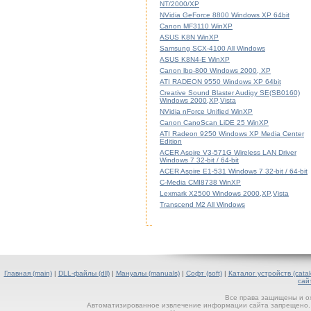
NT/2000/XP
NVidia GeForce 8800 Windows XP 64bit
Canon MF3110 WinXP
ASUS K8N WinXP
Samsung SCX-4100 All Windows
ASUS K8N4-E WinXP
Canon lbp-800 Windows 2000, XP
ATI RADEON 9550 Windows XP 64bit
Creative Sound Blaster Audigy SE(SB0160)
Windows 2000,XP,Vista
NVidia nForce Unified WinXP
Canon CanoScan LiDE 25 WinXP
ATI Radeon 9250 Windows XP Media Center
Edition
ACER Aspire V3-571G Wireless LAN Driver
Windows 7 32-bit / 64-bit
ACER Aspire E1-531 Windows 7 32-bit / 64-bit
C-Media CMI8738 WinXP
Lexmark X2500 Windows 2000,XP,Vista
Transcend M2 All Windows
Главная (main)
|
DLL-файлы (dll)
|
Мануалы (manuals)
|
Софт (soft)
|
Каталог устройств (catal
сай
Все права защищены и о
Автоматизированное извлечение информации сайта запрещено. П