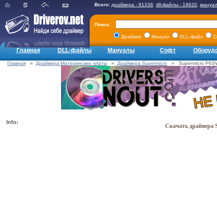
Всего:
драйвера - 91338
,
dll-файлы - 19620
,
мануал
Поиск:
Драйвер
Мануал
DLL-файл
С
Главная
DLL-файлы
Мануалы
Софт
Оборуд
Главная
»
Драйвера Материнские платы
»
Драйвера Supermicro
» Supermicro P6SWA
Info:
Скачать драйвера S