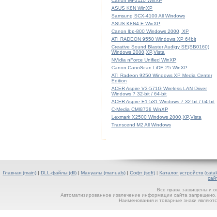
Canon MF3110 WinXP
ASUS K8N WinXP
Samsung SCX-4100 All Windows
ASUS K8N4-E WinXP
Canon lbp-800 Windows 2000, XP
ATI RADEON 9550 Windows XP 64bit
Creative Sound Blaster Audigy SE(SB0160)
Windows 2000,XP,Vista
NVidia nForce Unified WinXP
Canon CanoScan LiDE 25 WinXP
ATI Radeon 9250 Windows XP Media Center
Edition
ACER Aspire V3-571G Wireless LAN Driver
Windows 7 32-bit / 64-bit
ACER Aspire E1-531 Windows 7 32-bit / 64-bit
C-Media CMI8738 WinXP
Lexmark X2500 Windows 2000,XP,Vista
Transcend M2 All Windows
Главная (main)
|
DLL-файлы (dll)
|
Мануалы (manuals)
|
Софт (soft)
|
Каталог устройств (catal
сай
Все права защищены и о
Автоматизированное извлечение информации сайта запрещено. П
Наименования и товарные знаки являютс