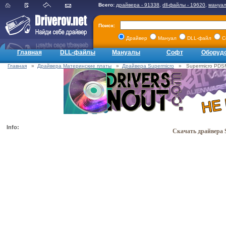
Всего:
драйвера - 91338
,
dll-файлы - 19620
,
мануал
Поиск:
Драйвер
Мануал
DLL-файл
С
Главная
DLL-файлы
Мануалы
Софт
Оборуд
Главная
»
Драйвера Материнские платы
»
Драйвера Supermicro
» Supermicro PDSMi
Info:
Скачать драйвера 