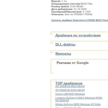
Версия:
1.1a
Операционная система:
BIOS Files
Размер файла:
0.60 Мбайт
Дата добавления:
21.10.2006
Скачиваний/Просмотров:
3
/ 920
Описание:
Bios for PDSMA / PDSMi
Скачать драйвер Supermicro PDSMi BIOS Files
Драйвера по устройствам
DLL-файлы
Мануалы
Реклама от Google
TOP драйверов
ATI RADEON 9600 WinXP
ATI RADEON 9200 WinXP
Canon LBP2900 Windows
Logitech QuiCam V-UM14 Windows 95/98,
NT/2000/XP
NVidia GeForce 8800 Windows XP 64bit