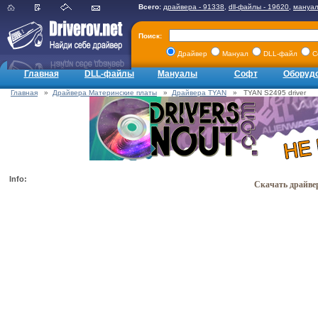
Всего:
драйвера - 91338
,
dll-файлы - 19620
,
мануал
Поиск:
Драйвер
Мануал
DLL-файл
С
Главная
DLL-файлы
Мануалы
Софт
Оборуд
Главная
»
Драйвера Материнские платы
»
Драйвера TYAN
» TYAN S2495 driver
Info:
Скачать драйвер