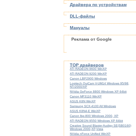
Драйвера по устройствам
DLL-файлы
Мануалы
Реклама от Google
TOP драйверов
ATI RADEON 9600 WinXP
ATI RADEON 9200 WinXP
Canon LBP2900 Windows
Logitech QuiCam V-UM14 Windows 95/98,
NT/2000/XP
NVidia GeForce 8800 Windows XP 64bit
Canon MF3110 WinXP
ASUS K8N WinXP
Samsung SCX-4100 All Windows
ASUS K8N4-E WinXP
Canon lbp-800 Windows 2000, XP
ATI RADEON 9550 Windows XP 64bit
Creative Sound Blaster Audigy SE(SB0160)
Windows 2000,XP,Vista
NVidia nForce Unified WinXP