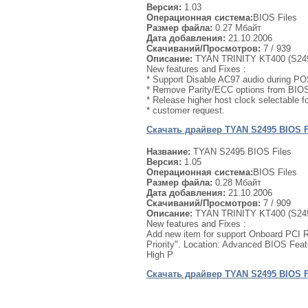
Версия:
1.03
Операционная система:
BIOS Files
Размер файла:
0.27 Мбайт
Дата добавления:
21.10.2006
Скачиваний/Просмотров:
7
/ 939
Описание:
TYAN TRINITY KT400 (S249
New features and Fixes :
* Support Disable AC97 audio during PO
* Remove Parity/ECC options from BIO
* Release higher host clock selectable f
* customer request.
Скачать драйвер TYAN S2495 BIOS Fi
Название:
TYAN S2495 BIOS Files
Версия:
1.05
Операционная система:
BIOS Files
Размер файла:
0.28 Мбайт
Дата добавления:
21.10.2006
Скачиваний/Просмотров:
7
/ 909
Описание:
TYAN TRINITY KT400 (S249
New features and Fixes :
Add new item for support Onboard PCI R
Priority". Location: Advanced BIOS Fea
High P
Скачать драйвер TYAN S2495 BIOS Fi