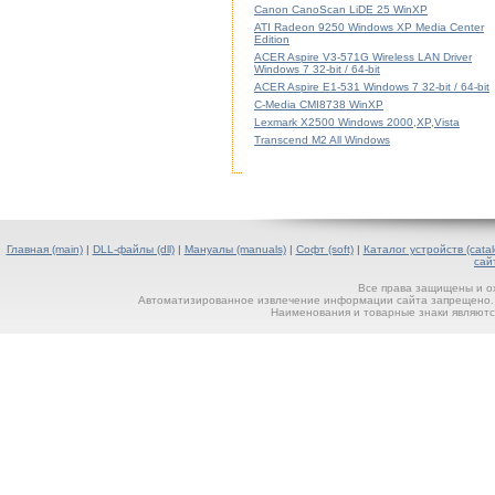
Canon CanoScan LiDE 25 WinXP
ATI Radeon 9250 Windows XP Media Center
Edition
ACER Aspire V3-571G Wireless LAN Driver
Windows 7 32-bit / 64-bit
ACER Aspire E1-531 Windows 7 32-bit / 64-bit
C-Media CMI8738 WinXP
Lexmark X2500 Windows 2000,XP,Vista
Transcend M2 All Windows
Главная (main)
|
DLL-файлы (dll)
|
Мануалы (manuals)
|
Софт (soft)
|
Каталог устройств (catal
сай
Все права защищены и о
Автоматизированное извлечение информации сайта запрещено. П
Наименования и товарные знаки являютс