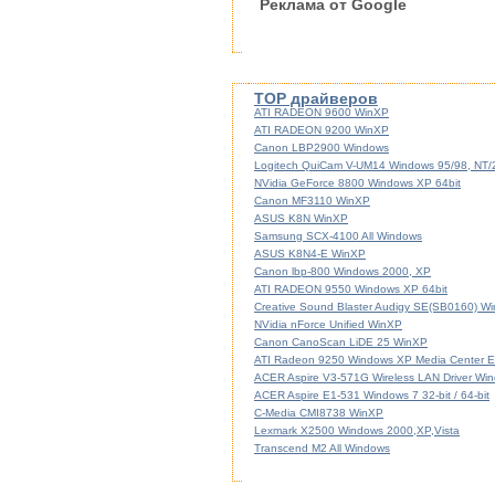
Реклама от Google
TOP драйверов
ATI RADEON 9600 WinXP
ATI RADEON 9200 WinXP
Canon LBP2900 Windows
Logitech QuiCam V-UM14 Windows 95/98, NT
NVidia GeForce 8800 Windows XP 64bit
Canon MF3110 WinXP
ASUS K8N WinXP
Samsung SCX-4100 All Windows
ASUS K8N4-E WinXP
Canon lbp-800 Windows 2000, XP
ATI RADEON 9550 Windows XP 64bit
Creative Sound Blaster Audigy SE(SB0160) W
NVidia nForce Unified WinXP
Canon CanoScan LiDE 25 WinXP
ATI Radeon 9250 Windows XP Media Center Ed
ACER Aspire V3-571G Wireless LAN Driver Windo
ACER Aspire E1-531 Windows 7 32-bit / 64-bit
C-Media CMI8738 WinXP
Lexmark X2500 Windows 2000,XP,Vista
Transcend M2 All Windows