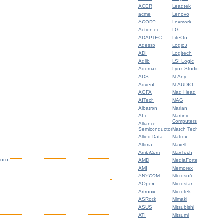
ACER
Leadtek
acme
Lenovo
ACORP
Lexmark
Actiontec
LG
ADAPTEC
LiteOn
Adesso
Logic3
ADI
Logitech
Adlib
LSI Logic
Adomax
Lynx Studio
ADS
M-Any
Advent
M-AUDIO
AGFA
Mad Head
AITech
MAG
Albatron
Marian
ALi
Martinic
Computers
Alliance
Semiconductor
Match Tech
Allied Data
Matrox
Altima
Maxell
AmbiCom
MaxTech
кого
AMD
MediaForte
AMI
Memorex
ANYCOM
Microsoft
AOpen
Microstar
Artronix
Microtek
ASRock
Mimaki
ASUS
Mitsubishi
ATI
Mitsumi