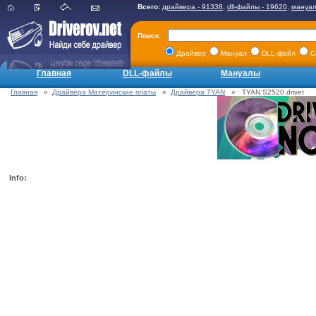
Всего:
драйвера - 91338
,
dll-файлы - 19620
,
мануал
Поиск:
Драйвер
Мануал
DLL-файл
С
Главная
DLL-файлы
Мануалы
Главная
»
Драйвера Материнские платы
»
Драйвера TYAN
» TYAN S2520 driver
Info: