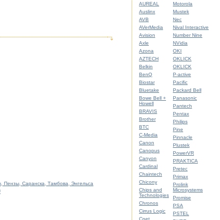
AUREAL
Motorola
Auslinx
Mustek
AVB
Nec
AVerMedia
Nival Interactive
Avision
Number Nine
Axle
NVidia
Azona
OKI
AZTECH
OKLICK
Belkin
OKLICK
BenQ
P-active
Biostar
Pacific
Bluetake
Packard Bell
Bowe Bell +
Panasonic
Howell
Pantech
BRAVIS
Pentax
Brother
Philips
BTC
Pine
C-Media
Pinnacle
Canon
Plustek
Canopus
PowerVR
Canyon
PRAKTICA
Cardinal
Pretec
Chaintech
Primax
Chicony
, Пензы, Саранска, Тамбова, Энгельса
Prolink
Chips and
Microsystems
U
Technologies
Promise
Chronos
PSA
Cirrus Logic
PSTEL
Cnet