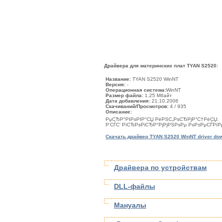
Драйвера для материнских плат TYAN S2520:
Название:
TYAN S2520 WinNT
Версия:
-
Операционная система:
WinNT
Размер файла:
1.25 Мбайт
Дата добавления:
21.10.2006
Скачиваний/Просмотров:
4
/ 935
Описание:
РџСЂР°РІРѕРІР°СЏ РёРЅС„РѕСЂРјР°С†РёСЏ:
Р’СЃС‘ РїСЂРѕРіСЂР°РјРјРЅРѕРµ РѕР±РµСЃР
Скачать драйвер TYAN S2520 WinNT driver do
Драйвера по устройствам
DLL-файлы
Мануалы