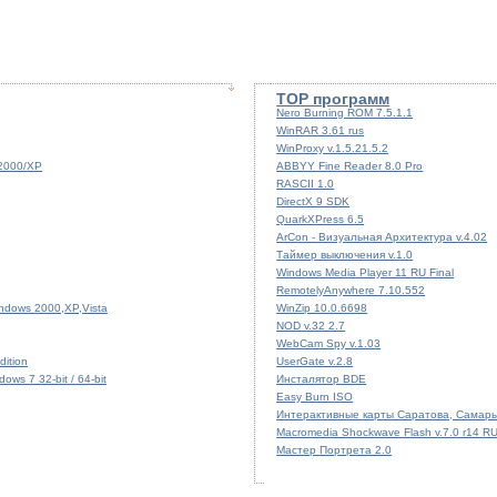
TOP программ
Nero Burning ROM 7.5.1.1
WinRAR 3.61 rus
WinProxy v.1.5.21.5.2
/2000/XP
ABBYY Fine Reader 8.0 Pro
RASCII 1.0
DirectX 9 SDK
QuarkXPress 6.5
ArCon - Визуальная Архитектура v.4.02
Таймер выключения v.1.0
Windows Media Player 11 RU Final
RemotelyAnywhere 7.10.552
indows 2000,XP,Vista
WinZip 10.0.6698
NOD v.32 2.7
WebCam Spy v.1.03
ition
UserGate v.2.8
ws 7 32-bit / 64-bit
Инсталятор BDE
Easy Burn ISO
Интерактивные карты Саратова, Самары
Macromedia Shockwave Flash v.7.0 r14 R
Мастер Портрета 2.0