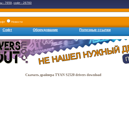
ы - 7659
,
софт - 26760
офт
Новости
Софт
Оборудование
Полезные ссылки
Скачать драйвера TYAN S2520 drivers download