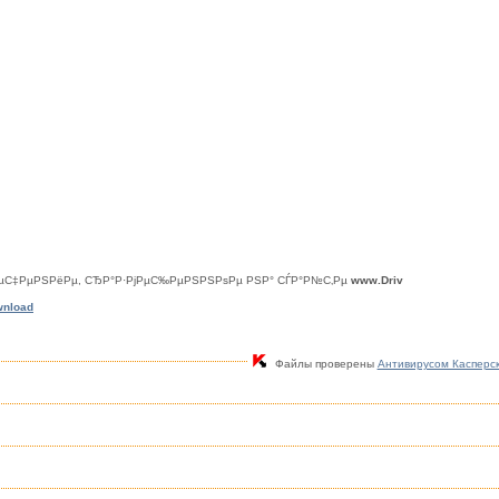
їРµС‡РµРЅРёРµ, СЂР°Р·РјРµС‰РµРЅРЅРѕРµ РЅР° СЃР°Р№С‚Рµ
www.Driv
wnload
Файлы проверены
Антивирусом Касперс