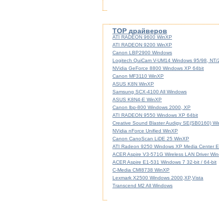
TOP драйверов
ATI RADEON 9600 WinXP
ATI RADEON 9200 WinXP
Canon LBP2900 Windows
Logitech QuiCam V-UM14 Windows 95/98, NT
NVidia GeForce 8800 Windows XP 64bit
Canon MF3110 WinXP
ASUS K8N WinXP
Samsung SCX-4100 All Windows
ASUS K8N4-E WinXP
Canon lbp-800 Windows 2000, XP
ATI RADEON 9550 Windows XP 64bit
Creative Sound Blaster Audigy SE(SB0160) W
NVidia nForce Unified WinXP
Canon CanoScan LiDE 25 WinXP
ATI Radeon 9250 Windows XP Media Center Ed
ACER Aspire V3-571G Wireless LAN Driver Windo
ACER Aspire E1-531 Windows 7 32-bit / 64-bit
C-Media CMI8738 WinXP
Lexmark X2500 Windows 2000,XP,Vista
Transcend M2 All Windows