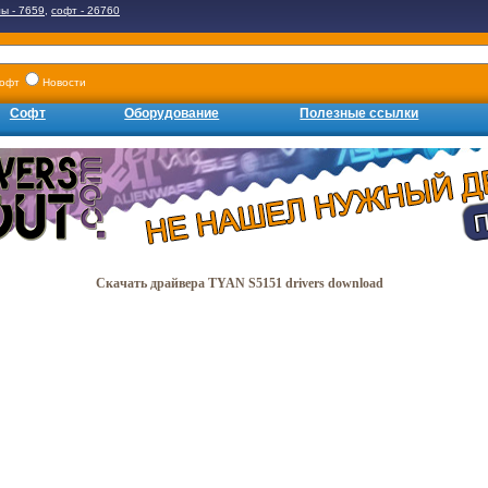
ы - 7659
,
софт - 26760
офт
Новости
Софт
Оборудование
Полезные ссылки
Скачать драйвера TYAN S5151 drivers download