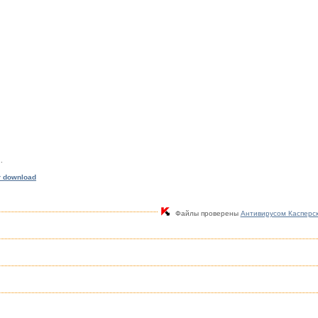
.
r download
Файлы проверены
Антивирусом Касперс