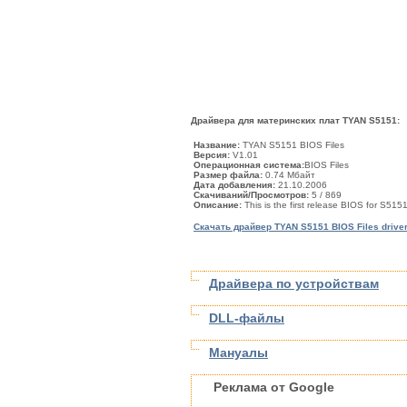
Драйвера для материнских плат TYAN S5151:
Название:
TYAN S5151 BIOS Files
Версия:
V1.01
Операционная система:
BIOS Files
Размер файла:
0.74 Мбайт
Дата добавления:
21.10.2006
Скачиваний/Просмотров:
5
/ 869
Описание:
This is the first release BIOS for S5151
Скачать драйвер TYAN S5151 BIOS Files drive
Драйвера по устройствам
DLL-файлы
Мануалы
Реклама от Google