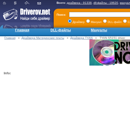
Всего:
драйвера - 91338
,
dll-файлы - 19620
,
мануал
Поиск:
Драйвер
Мануал
DLL-файл
С
Главная
DLL-файлы
Мануалы
Главная
»
Драйвера Материнские платы
»
Драйвера TYAN
» TYAN S5151 driver
Info: