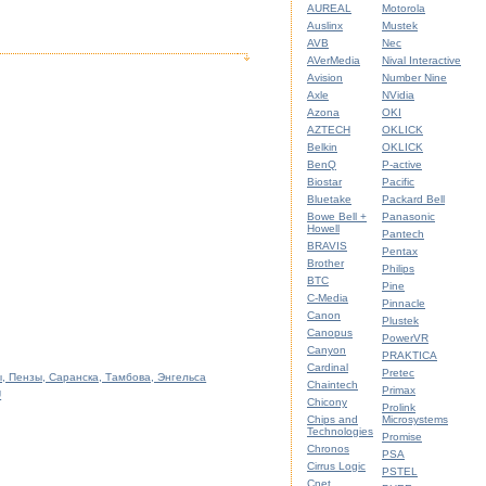
AUREAL
Motorola
Auslinx
Mustek
AVB
Nec
AVerMedia
Nival Interactive
Avision
Number Nine
Axle
NVidia
Azona
OKI
AZTECH
OKLICK
Belkin
OKLICK
BenQ
P-active
Biostar
Pacific
Bluetake
Packard Bell
Bowe Bell +
Panasonic
Howell
Pantech
BRAVIS
Pentax
Brother
Philips
BTC
Pine
C-Media
Pinnacle
Canon
Plustek
Canopus
PowerVR
Canyon
PRAKTICA
Cardinal
Pretec
, Пензы, Саранска, Тамбова, Энгельса
Chaintech
Primax
U
Chicony
Prolink
Chips and
Microsystems
Technologies
Promise
Chronos
PSA
Cirrus Logic
PSTEL
Cnet