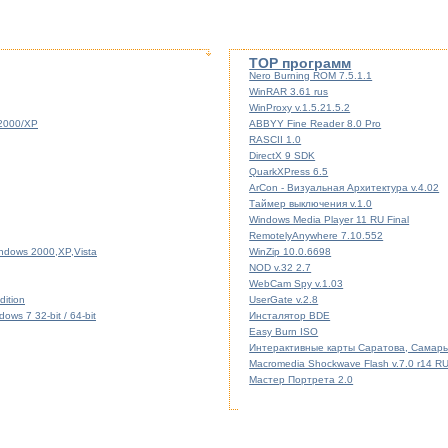
TOP программ
Nero Burning ROM 7.5.1.1
WinRAR 3.61 rus
WinProxy v.1.5.21.5.2
/2000/XP
ABBYY Fine Reader 8.0 Pro
RASCII 1.0
DirectX 9 SDK
QuarkXPress 6.5
ArCon - Визуальная Архитектура v.4.02
Таймер выключения v.1.0
Windows Media Player 11 RU Final
RemotelyAnywhere 7.10.552
indows 2000,XP,Vista
WinZip 10.0.6698
NOD v.32 2.7
WebCam Spy v.1.03
ition
UserGate v.2.8
ws 7 32-bit / 64-bit
Инсталятор BDE
Easy Burn ISO
Интерактивные карты Саратова, Самары
Macromedia Shockwave Flash v.7.0 r14 R
Мастер Портрета 2.0