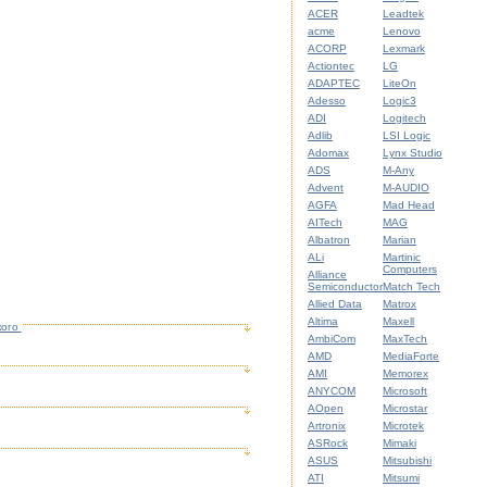
ACER
Leadtek
acme
Lenovo
ACORP
Lexmark
Actiontec
LG
ADAPTEC
LiteOn
Adesso
Logic3
ADI
Logitech
Adlib
LSI Logic
Adomax
Lynx Studio
ADS
M-Any
Advent
M-AUDIO
AGFA
Mad Head
AITech
MAG
Albatron
Marian
ALi
Martinic
Computers
Alliance
Semiconductor
Match Tech
Allied Data
Matrox
Altima
Maxell
кого
AmbiCom
MaxTech
AMD
MediaForte
AMI
Memorex
ANYCOM
Microsoft
AOpen
Microstar
Artronix
Microtek
ASRock
Mimaki
ASUS
Mitsubishi
ATI
Mitsumi