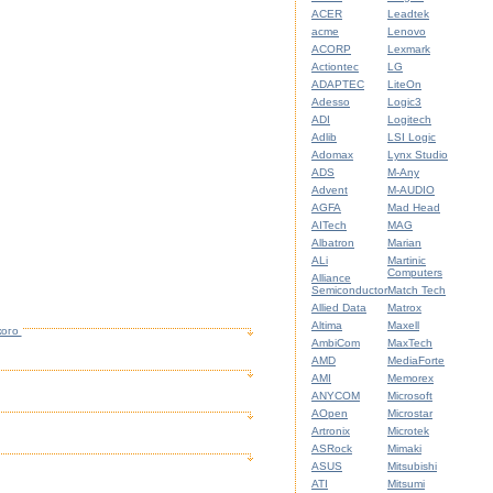
ACER
Leadtek
acme
Lenovo
ACORP
Lexmark
Actiontec
LG
ADAPTEC
LiteOn
Adesso
Logic3
ADI
Logitech
Adlib
LSI Logic
Adomax
Lynx Studio
ADS
M-Any
Advent
M-AUDIO
AGFA
Mad Head
AITech
MAG
Albatron
Marian
ALi
Martinic
Computers
Alliance
Semiconductor
Match Tech
Allied Data
Matrox
Altima
Maxell
кого
AmbiCom
MaxTech
AMD
MediaForte
AMI
Memorex
ANYCOM
Microsoft
AOpen
Microstar
Artronix
Microtek
ASRock
Mimaki
ASUS
Mitsubishi
ATI
Mitsumi