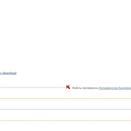
er download
Файлы проверены
Антивирусом Касперс