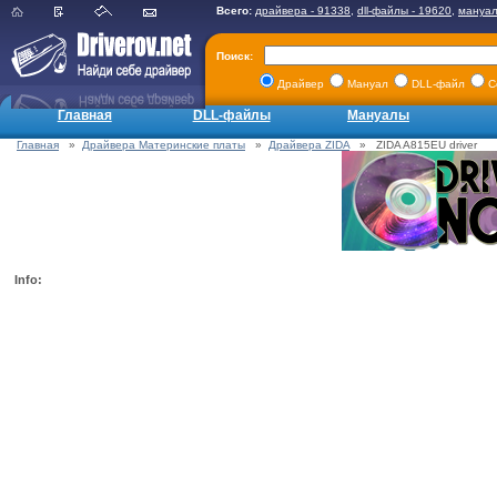
Всего:
драйвера - 91338
,
dll-файлы - 19620
,
мануал
Поиск:
Драйвер
Мануал
DLL-файл
С
Главная
DLL-файлы
Мануалы
Главная
»
Драйвера Материнские платы
»
Драйвера ZIDA
» ZIDA A815EU driver
Info: