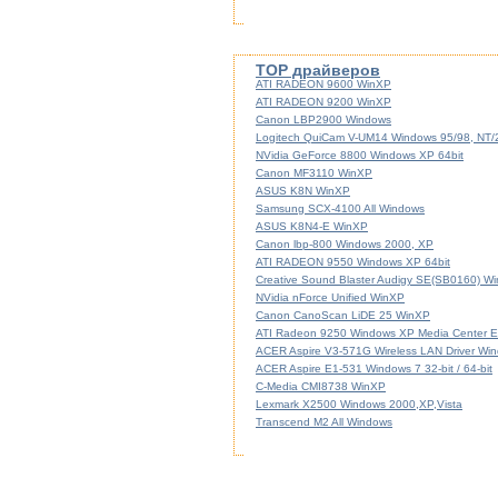
TOP драйверов
ATI RADEON 9600 WinXP
ATI RADEON 9200 WinXP
Canon LBP2900 Windows
Logitech QuiCam V-UM14 Windows 95/98, NT
NVidia GeForce 8800 Windows XP 64bit
Canon MF3110 WinXP
ASUS K8N WinXP
Samsung SCX-4100 All Windows
ASUS K8N4-E WinXP
Canon lbp-800 Windows 2000, XP
ATI RADEON 9550 Windows XP 64bit
Creative Sound Blaster Audigy SE(SB0160) W
NVidia nForce Unified WinXP
Canon CanoScan LiDE 25 WinXP
ATI Radeon 9250 Windows XP Media Center Ed
ACER Aspire V3-571G Wireless LAN Driver Windo
ACER Aspire E1-531 Windows 7 32-bit / 64-bit
C-Media CMI8738 WinXP
Lexmark X2500 Windows 2000,XP,Vista
Transcend M2 All Windows