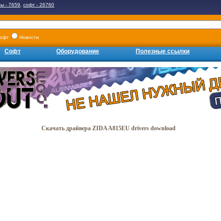
ы - 7659
,
софт - 26760
офт
Новости
Софт
Оборудование
Полезные ссылки
Скачать драйвера ZIDA A815EU drivers download