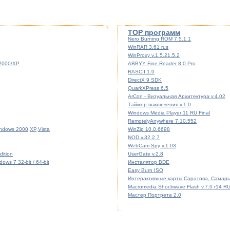
TOP программ
Nero Burning ROM 7.5.1.1
WinRAR 3.61 rus
WinProxy v.1.5.21.5.2
/2000/XP
ABBYY Fine Reader 8.0 Pro
RASCII 1.0
DirectX 9 SDK
QuarkXPress 6.5
ArCon - Визуальная Архитектура v.4.02
Таймер выключения v.1.0
Windows Media Player 11 RU Final
RemotelyAnywhere 7.10.552
indows 2000,XP,Vista
WinZip 10.0.6698
NOD v.32 2.7
WebCam Spy v.1.03
ition
UserGate v.2.8
ws 7 32-bit / 64-bit
Инсталятор BDE
Easy Burn ISO
Интерактивные карты Саратова, Самары
Macromedia Shockwave Flash v.7.0 r14 R
Мастер Портрета 2.0