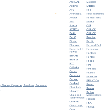
AUREAL
Motorola
Auslinx
Mustek
AVB
Nec
AVerMedia
Nival Interactive
Avision
Number Nine
Axle
NVidia
Azona
OKI
AZTECH
OKLICK
Belkin
OKLICK
BenQ
P-active
Biostar
Pacific
Bluetake
Packard Bell
Bowe Bell +
Panasonic
Howell
Pantech
BRAVIS
Pentax
Brother
Philips
BTC
Pine
C-Media
Pinnacle
Canon
Plustek
Canopus
PowerVR
Canyon
PRAKTICA
Cardinal
Pretec
, Пензы, Саранска, Тамбова, Энгельса
Chaintech
Primax
U
Chicony
Prolink
Chips and
Microsystems
Technologies
Promise
Chronos
PSA
Cirrus Logic
PSTEL
Cnet