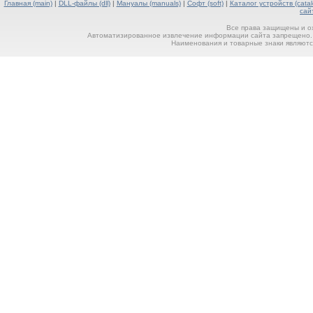
Главная (main)
|
DLL-файлы (dll)
|
Мануалы (manuals)
|
Софт (soft)
|
Каталог устройств (catal
сай
Все права защищены и о
Автоматизированное извлечение информации сайта запрещено. П
Наименования и товарные знаки являютс