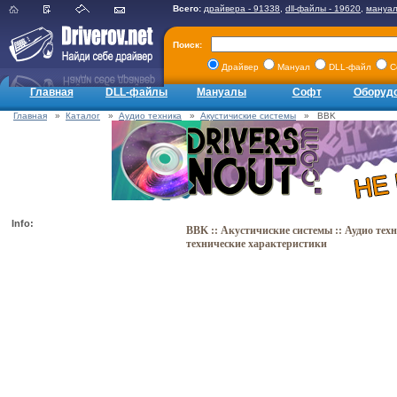
Всего:
драйвера - 91338
,
dll-файлы - 19620
,
мануал
Поиск:
Драйвер
Мануал
DLL-файл
С
Главная
DLL-файлы
Мануалы
Софт
Оборуд
Главная
»
Каталог
»
Аудио техника
»
Акустичиские системы
» BBK
Info:
BBK :: Акустичиские системы :: Аудио тех
технические характеристики