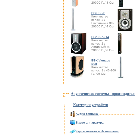
20000 Гц/ 8 Ом
BBK SL-F
Количество
полос: 2 /
Пассивный/ 90-
20000 Гц/ 4 Ом
BBK SP-014
Количество
полос: 2 /
Активный/ 90-
20000 Гц/ 6 Ом
BBK Vantage
Sub
Количество
полос: 1 / 40-160
Гц/ 90 Ом
Акустичиские системы - производител
Категории устройств
Аудио техника
Видео аппаратура
Карты памяти и Накопители