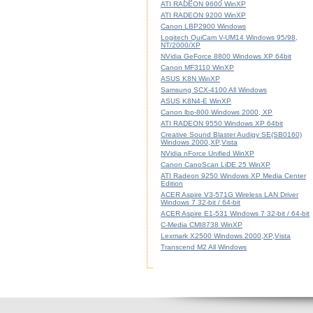
ATI RADEON 9600 WinXP
ATI RADEON 9200 WinXP
Canon LBP2900 Windows
Logitech QuiCam V-UM14 Windows 95/98,
NT/2000/XP
NVidia GeForce 8800 Windows XP 64bit
Canon MF3110 WinXP
ASUS K8N WinXP
Samsung SCX-4100 All Windows
ASUS K8N4-E WinXP
Canon lbp-800 Windows 2000, XP
ATI RADEON 9550 Windows XP 64bit
Creative Sound Blaster Audigy SE(SB0160)
Windows 2000,XP,Vista
NVidia nForce Unified WinXP
Canon CanoScan LiDE 25 WinXP
ATI Radeon 9250 Windows XP Media Center
Edition
ACER Aspire V3-571G Wireless LAN Driver
Windows 7 32-bit / 64-bit
ACER Aspire E1-531 Windows 7 32-bit / 64-bit
C-Media CMI8738 WinXP
Lexmark X2500 Windows 2000,XP,Vista
Transcend M2 All Windows