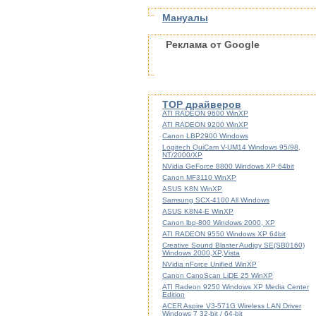
Мануалы
Реклама от Google
TOP драйверов
ATI RADEON 9600 WinXP
ATI RADEON 9200 WinXP
Canon LBP2900 Windows
Logitech QuiCam V-UM14 Windows 95/98,
NT/2000/XP
NVidia GeForce 8800 Windows XP 64bit
Canon MF3110 WinXP
ASUS K8N WinXP
Samsung SCX-4100 All Windows
ASUS K8N4-E WinXP
Canon lbp-800 Windows 2000, XP
ATI RADEON 9550 Windows XP 64bit
Creative Sound Blaster Audigy SE(SB0160)
Windows 2000,XP,Vista
NVidia nForce Unified WinXP
Canon CanoScan LiDE 25 WinXP
ATI Radeon 9250 Windows XP Media Center
Edition
ACER Aspire V3-571G Wireless LAN Driver
Windows 7 32-bit / 64-bit