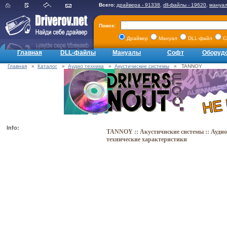
Всего:
драйвера - 91338
,
dll-файлы - 19620
,
мануал
Поиск:
Драйвер
Мануал
DLL-файл
С
Главная
DLL-файлы
Мануалы
Софт
Оборуд
Главная
»
Каталог
»
Аудио техника
»
Акустичиские системы
» TANNOY
Info:
TANNOY :: Акустичиские системы :: Аудио
технические характеристики