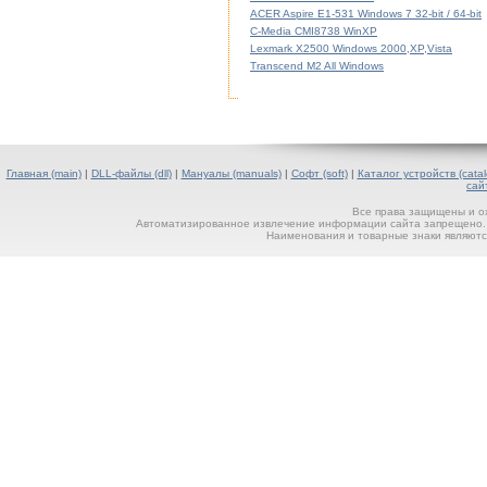
ACER Aspire E1-531 Windows 7 32-bit / 64-bit
C-Media CMI8738 WinXP
Lexmark X2500 Windows 2000,XP,Vista
Transcend M2 All Windows
Главная (main)
|
DLL-файлы (dll)
|
Мануалы (manuals)
|
Софт (soft)
|
Каталог устройств (catal
сай
Все права защищены и о
Автоматизированное извлечение информации сайта запрещено. П
Наименования и товарные знаки являютс