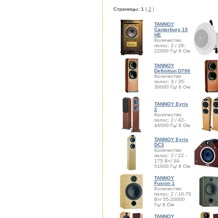
Cтраницы:
1
|
2
|
TANNOY
Canterbury 15
HE
Количество
полос: 2 / 28-
22000 Гц/ 8 Ом
TANNOY
Definition D700
Количество
полос: 3 / 35-
30000 Гц/ 6 Ом
TANNOY Eyris
2
Количество
полос: 2 / 42-
44000 Гц/ 8 Ом
TANNOY Eyris
DC3
Количество
полос: 2 / 22 -
175 Вт/ 34-
51000 Гц/ 8 Ом
TANNOY
Fusion 1
Количество
полос: 2 / 10-70
Вт/ 55-20000
Гц/ 8 Ом
TANNOY