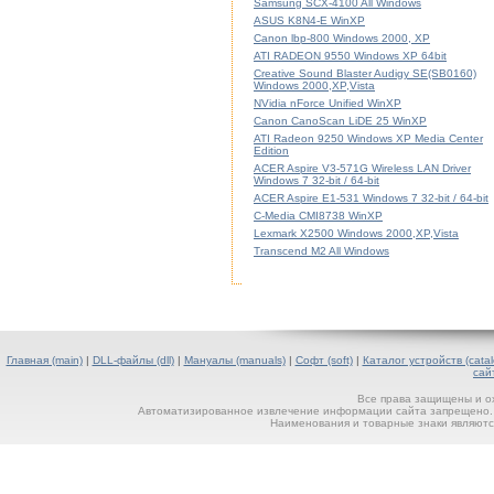
Samsung SCX-4100 All Windows
ASUS K8N4-E WinXP
Canon lbp-800 Windows 2000, XP
ATI RADEON 9550 Windows XP 64bit
Creative Sound Blaster Audigy SE(SB0160)
Windows 2000,XP,Vista
NVidia nForce Unified WinXP
Canon CanoScan LiDE 25 WinXP
ATI Radeon 9250 Windows XP Media Center
Edition
ACER Aspire V3-571G Wireless LAN Driver
Windows 7 32-bit / 64-bit
ACER Aspire E1-531 Windows 7 32-bit / 64-bit
C-Media CMI8738 WinXP
Lexmark X2500 Windows 2000,XP,Vista
Transcend M2 All Windows
Главная (main)
|
DLL-файлы (dll)
|
Мануалы (manuals)
|
Софт (soft)
|
Каталог устройств (catal
сай
Все права защищены и о
Автоматизированное извлечение информации сайта запрещено. П
Наименования и товарные знаки являютс