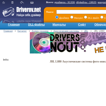
Всего:
драйвера - 91338
,
dll-файлы - 19620
,
мануал
Поиск:
Драйвер
Мануал
DLL-файл
С
Главная
DLL-файлы
Мануалы
Софт
Оборуд
Главная
»
Каталог
»
Аудио техника
»
Акустичиские системы
»
JBL
» JBL L880
Info:
JBL L880 Акустичиские системы фото опис