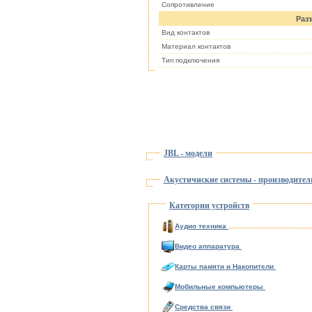
Cопротивление
Раз
Вид контактов
Материал контактов
Тип подключения
JBL - модели
Акустичиские системы - производител
Категории устройств
Аудио техника
Видео аппаратура
Карты памяти и Накопители
Мобильные компьютеры
Средства связи