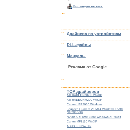
Фото-видео техника
Драйвера по устройствам
DLL-файлы
Мануалы
Реклама от Google
TOP драйверов
ATI RADEON 9600 WinXP
ATI RADEON 9200 WinXP
Canon LBP2900 Windows
Logitech QuiCam V-UM14 Windows 95/98,
NT/2000/XP
NVidia GeForce 8800 Windows XP 64bit
Canon MF3110 WinXP
ASUS K8N WinXP