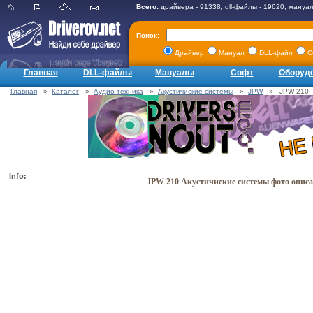
Всего:
драйвера - 91338
,
dll-файлы - 19620
,
мануал
Поиск:
Драйвер
Мануал
DLL-файл
С
Главная
DLL-файлы
Мануалы
Софт
Оборуд
Главная
»
Каталог
»
Аудио техника
»
Акустичиские системы
»
JPW
» JPW 210
Info:
JPW 210 Акустичиские системы фото описа