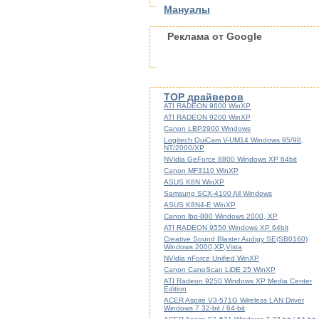
Мануалы
Реклама от Google
TOP драйверов
ATI RADEON 9600 WinXP
ATI RADEON 9200 WinXP
Canon LBP2900 Windows
Logitech QuiCam V-UM14 Windows 95/98,
NT/2000/XP
NVidia GeForce 8800 Windows XP 64bit
Canon MF3110 WinXP
ASUS K8N WinXP
Samsung SCX-4100 All Windows
ASUS K8N4-E WinXP
Canon lbp-800 Windows 2000, XP
ATI RADEON 9550 Windows XP 64bit
Creative Sound Blaster Audigy SE(SB0160)
Windows 2000,XP,Vista
NVidia nForce Unified WinXP
Canon CanoScan LiDE 25 WinXP
ATI Radeon 9250 Windows XP Media Center
Edition
ACER Aspire V3-571G Wireless LAN Driver
Windows 7 32-bit / 64-bit