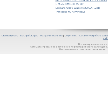
ACER Aspire E1-531 Windows 7 32-bit / 64-bit
C-Media CMI8738 WinXP
Lexmark X2500 Windows 2000,XP,Vista
Transcend M2 All Windows
Главная (main)
|
DLL-файлы (dll)
|
Мануалы (manuals)
|
Софт (soft)
|
Каталог устройств (catal
сай
Все права защищены и о
Автоматизированное извлечение информации сайта запрещено. П
Наименования и товарные знаки являютс