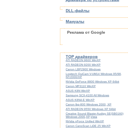
DLL-файлы
Мануалы
Реклама от Google
TOP драйверов
ATI RADEON 9600 WinXP
ATI RADEON 9200 WinXP
Canon LBP2900 Windows
Logitech QuiCam V-UM14 Windows 95/98,
NT/2000/XP
NVidia GeForce 8800 Windows XP 64bit
Canon MF3110 WinXP
ASUS K8N WinXP
Samsung SCX-4100 All Windows
ASUS K8N4-E WinXP
Canon lbp-800 Windows 2000, XP
ATI RADEON 9550 Windows XP 64bit
Creative Sound Blaster Audigy SE(SB0160)
Windows 2000,XP,Vista
NVidia nForce Unified WinXP
Canon CanoScan LiDE 25 WinXP