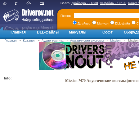
Всего:
драйвера - 91338
,
dll-файлы - 19620
,
мануал
Поиск:
Драйвер
Мануал
DLL-файл
С
Главная
DLL-файлы
Мануалы
Софт
Оборуд
Главная
»
Каталог
»
Аудио техника
»
Акустичиские системы
»
Mission
» Mission
Info:
Mission M70 Акустичиские системы фото о