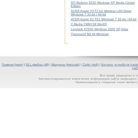
ATI Radeon 9250 Windows XP Media Center
Edition
ACER Aspire V3-571G Wireless LAN Driver
Windows 7 32-bit / 64-bit
ACER Aspire E1-531 Windows 7 32-bit / 64-bit
C-Media CMI8738 WinXP
Lexmark X2500 Windows 2000,XP,Vista
Transcend M2 All Windows
Главная (main)
|
DLL-файлы (dll)
|
Мануалы (manuals)
|
Софт (soft)
|
Каталог устройств (catal
сай
Все права защищены и о
Автоматизированное извлечение информации сайта запрещено. П
Наименования и товарные знаки являютс