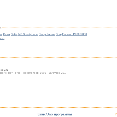
я
lm
Casio
Nokia
MS Smartphone
Sharp Zaurus
SonyEricsson P900/P800
emo
я Земли
фейс: Нет - Free - Просмотров: 1903 - Загрузок: 221
Linux/Unix программы