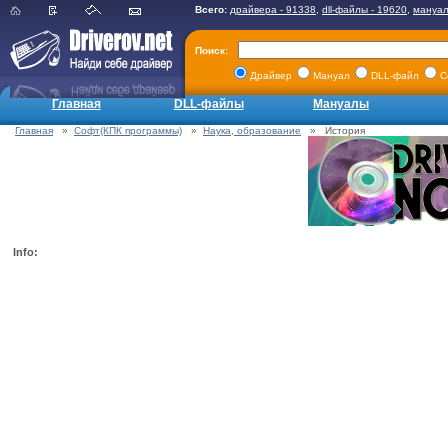
Всего:
драйвера - 91338
,
dll-файлы - 19620
,
мануал
Поиск:
Драйвер
Мануал
DLL-файл
С
Главная
DLL-файлы
Мануалы
Главная
»
Софт(КПК программы)
»
Наука, образование
» История
Info: