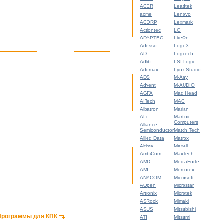
ACER
Leadtek
acme
Lenovo
ACORP
Lexmark
Actiontec
LG
ADAPTEC
LiteOn
Adesso
Logic3
ADI
Logitech
Adlib
LSI Logic
Adomax
Lynx Studio
ADS
M-Any
Advent
M-AUDIO
AGFA
Mad Head
AITech
MAG
Albatron
Marian
ALi
Martinic
Computers
Alliance
Semiconductor
Match Tech
Allied Data
Matrox
Altima
Maxell
AmbiCom
MaxTech
AMD
MediaForte
AMI
Memorex
ANYCOM
Microsoft
AOpen
Microstar
Artronix
Microtek
ASRock
Mimaki
ASUS
Mitsubishi
Программы для КПК
ATI
Mitsumi