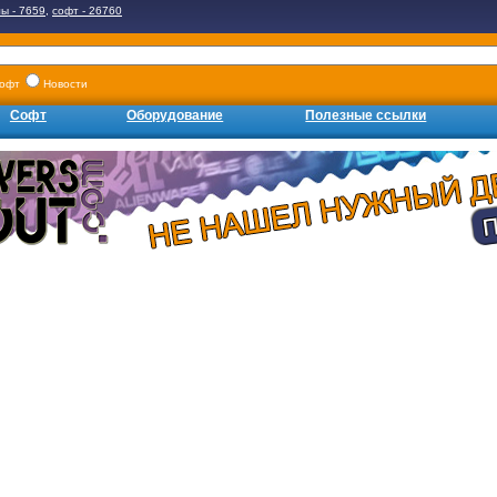
ы - 7659
,
софт - 26760
офт
Новости
Софт
Оборудование
Полезные ссылки