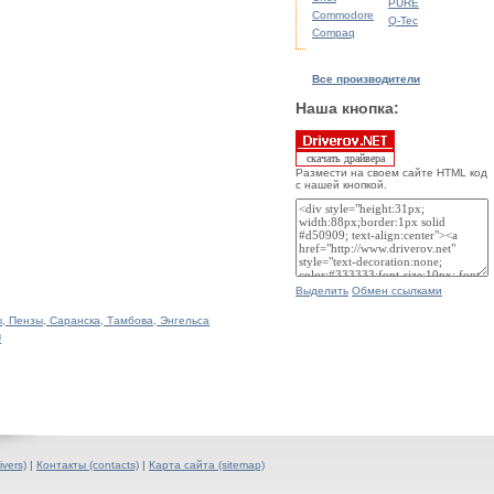
PURE
Commodore
Q-Tec
Compaq
Все производители
Наша кнопка:
скачать драйвера
Размести на своем сайте HTML код
с нашей кнопкой.
Выделить
Обмен ссылками
, Пензы, Саранска, Тамбова, Энгельса
U
ivers)
|
Контакты (contacts)
|
Карта сайта (sitemap)