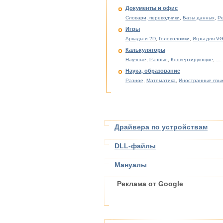
Документы и офис
Словари, переводчики
,
Базы данных
,
Р
Игры
Аркады и 2D
,
Головоломки
,
Игры для V
Калькуляторы
Научные
,
Разные
,
Конвертирующие
,
...
Наука, образование
Разное
,
Математика
,
Иностранные язы
Драйвера по устройствам
DLL-файлы
Мануалы
Реклама от Google