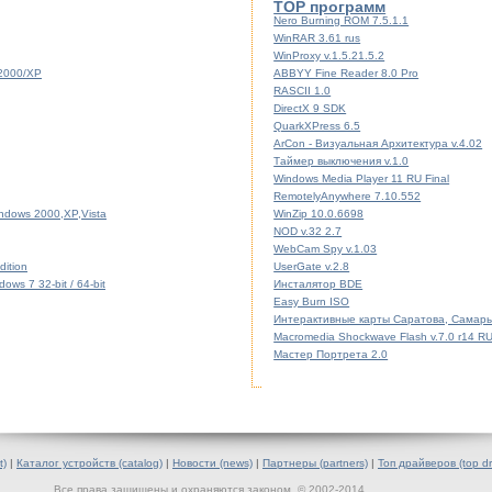
TOP программ
Nero Burning ROM 7.5.1.1
WinRAR 3.61 rus
WinProxy v.1.5.21.5.2
/2000/XP
ABBYY Fine Reader 8.0 Pro
RASCII 1.0
DirectX 9 SDK
QuarkXPress 6.5
ArCon - Визуальная Архитектура v.4.02
Таймер выключения v.1.0
Windows Media Player 11 RU Final
RemotelyAnywhere 7.10.552
indows 2000,XP,Vista
WinZip 10.0.6698
NOD v.32 2.7
WebCam Spy v.1.03
ition
UserGate v.2.8
ws 7 32-bit / 64-bit
Инсталятор BDE
Easy Burn ISO
Интерактивные карты Саратова, Самары
Macromedia Shockwave Flash v.7.0 r14 R
Мастер Портрета 2.0
t)
|
Каталог устройств (catalog)
|
Новости (news)
|
Партнеры (partners)
|
Топ драйверов (top dr
Все права защищены и охраняются законом. © 2002-2014