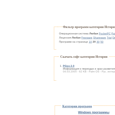
Фильтр программ категории Истори
Операционная система
Любая
PocketPC
Pa
Лицензия
Любая
Freeware
Shareware
Trial
D
Программ на странице
10
20
30
50
Скачать софт категории История
PGeo 2.0
Информация о периодах и эрах развити
04.03.2005 - 62 KB - Palm OS - Рус. интер
Категории программ
Windows программы