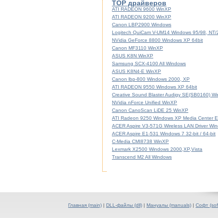
TOP драйверов
ATI RADEON 9600 WinXP
ATI RADEON 9200 WinXP
Canon LBP2900 Windows
Logitech QuiCam V-UM14 Windows 95/98, NT
NVidia GeForce 8800 Windows XP 64bit
Canon MF3110 WinXP
ASUS K8N WinXP
Samsung SCX-4100 All Windows
ASUS K8N4-E WinXP
Canon lbp-800 Windows 2000, XP
ATI RADEON 9550 Windows XP 64bit
Creative Sound Blaster Audigy SE(SB0160) W
NVidia nForce Unified WinXP
Canon CanoScan LiDE 25 WinXP
ATI Radeon 9250 Windows XP Media Center Ed
ACER Aspire V3-571G Wireless LAN Driver Windo
ACER Aspire E1-531 Windows 7 32-bit / 64-bit
C-Media CMI8738 WinXP
Lexmark X2500 Windows 2000,XP,Vista
Transcend M2 All Windows
Главная (main)
|
DLL-файлы (dll)
|
Мануалы (manuals)
|
Софт (sof