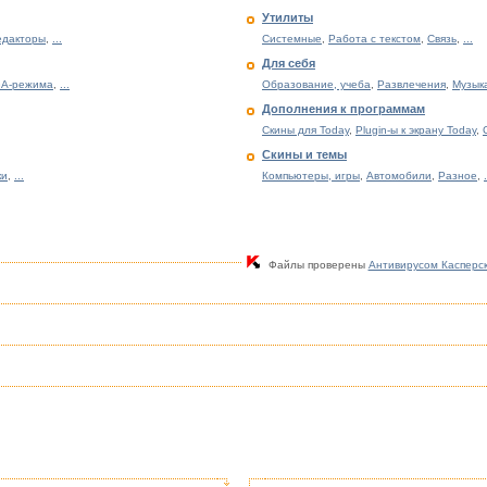
Утилиты
едакторы
,
...
Системные
,
Работа с текстом
,
Связь
,
...
Для себя
GA-режима
,
...
Образование, учеба
,
Развлечения
,
Музык
Дополнения к программам
Скины для Today
,
Plugin-ы к экрану Today
,
Скины и темы
ки
,
...
Компьютеры, игры
,
Автомобили
,
Разное
,
.
Файлы проверены
Антивирусом Касперс