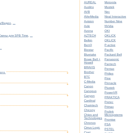
AUREAL
Motorola
Auslinx
Mustek
AVB
Nec
AVerMedia
Nival Interactive
Avision
Number Nine
а/Видео
,
...
Axle
NVidia
Azona
OKI
Скины для SPB Time
,
...
AZTECH
OKLICK
Belkin
OKLICK
BenQ
P-active
..
Biostar
Pacific
Bluetake
Packard Bell
Bowe Bell +
Panasonic
Howell
Pantech
BRAVIS
Pentax
Brother
кого
Philips
BTC
Pine
C-Media
Pinnacle
Canon
Plustek
Canopus
PowerVR
Canyon
PRAKTICA
Cardinal
Pretec
Chaintech
Primax
Chicony
Prolink
Chips and
Microsystems
Technologies
Promise
Chronos
PSA
Cirrus Logic
PSTEL
Cnet