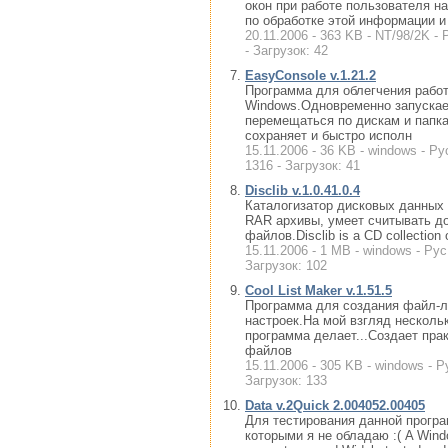
окон при работе пользователя 
по обработке этой информации и
20.11.2006 - 363 KB - NT/98/2K - 
- Загрузок: 42
EasyConsole v.1.21.2
Программа для облегчения работ
Windows.Одновременно запускает
перемещаться по дискам и папк
сохраняет и быстро исполн
15.11.2006 - 36 KB - windows - Р
1316 - Загрузок: 41
Disclib v.1.0.41.0.4
Каталогизатор дисковых данных (
RAR архивы, умеет считывать 
файлов.Disclib is a CD collection
15.11.2006 - 1 MB - windows - Ру
Загрузок: 102
Cool List Maker v.1.51.5
Программа для создания файл-л
настроек.На мой взгляд несколь
программа делает...Создает пр
файлов
15.11.2006 - 305 KB - windows - Р
Загрузок: 133
Data v.2Quick 2.004052.00405
Для тестирования данной програ
которыми я не обладаю :( A Window