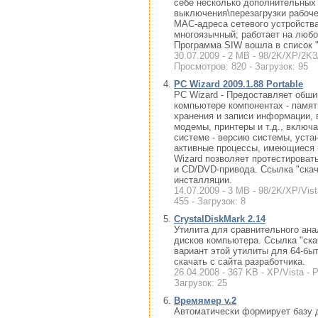
себе несколько дополнительных 
выключения\перезагрузки рабоче
MAC-адреса сетевого устройства
многоязычный; работает на люб
Программа SIW вошла в список "
30.07.2009 - 2 MB - 98/2K/XP/2K3/
Просмотров: 820 - Загрузок: 95
PC Wizard 2009.1.88 Portable
PC Wizard - Предоставляет обш
компьютере компонентах - памят
хранения и записи информации, 
модемы, принтеры и т.д., включ
системе - версию системы, уста
активные процессы, имеющиеся м
Wizard позволяет протестироват
и CD/DVD-привода. Ссылка "скач
инсталляции.
14.07.2009 - 3 MB - 98/2K/XP/Vis
455 - Загрузок: 8
CrystalDiskMark 2.14
Утилита для сравнительного ана
дисков компьютера. Ссылка "скач
вариант этой утилиты для 64-бы
скачать с сайта разработчика.
26.04.2008 - 367 KB - XP/Vista - 
Загрузок: 25
Времямер v.2
Автоматически формирует базу 