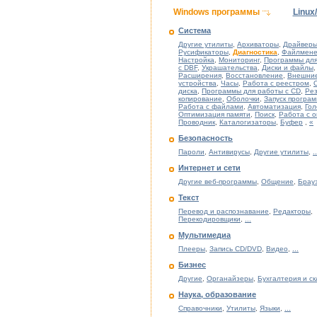
Windows программы
Linux
Система
Другие утилиты
,
Архиваторы
,
Драйверы
Русификаторы
,
Диагностика
,
Файлмен
Настройка
,
Мониторинг
,
Программы для
с DBF
,
Украшательства
,
Диски и файлы
,
Расширения
,
Восстановление
,
Внешни
устройства
,
Часы
,
Работа с реестром
,
диска
,
Программы для работы с CD
,
Ре
копирование
,
Оболочки
,
Запуск програ
Работа с файлами
,
Автоматизация
,
Гол
Оптимизация памяти
,
Поиск
,
Работа с 
Проводник
,
Каталогизаторы
,
Буфер
,
«
Безопасность
Пароли
,
Антивирусы
,
Другие утилиты
,
..
Интернет и сети
Другие веб-программы
,
Общение
,
Брау
Текст
Перевод и распознавание
,
Редакторы
,
Перекодировщики
,
...
Мультимедиа
Плееры
,
Запись CD/DVD
,
Видео
,
...
Бизнес
Другие
,
Органайзеры
,
Бухгалтерия и с
Наука, образование
Справочники
,
Утилиты
,
Языки
,
...