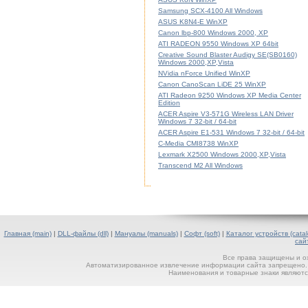
Samsung SCX-4100 All Windows
ASUS K8N4-E WinXP
Canon lbp-800 Windows 2000, XP
ATI RADEON 9550 Windows XP 64bit
Creative Sound Blaster Audigy SE(SB0160)
Windows 2000,XP,Vista
NVidia nForce Unified WinXP
Canon CanoScan LiDE 25 WinXP
ATI Radeon 9250 Windows XP Media Center
Edition
ACER Aspire V3-571G Wireless LAN Driver
Windows 7 32-bit / 64-bit
ACER Aspire E1-531 Windows 7 32-bit / 64-bit
C-Media CMI8738 WinXP
Lexmark X2500 Windows 2000,XP,Vista
Transcend M2 All Windows
Главная (main)
|
DLL-файлы (dll)
|
Мануалы (manuals)
|
Софт (soft)
|
Каталог устройств (catal
сай
Все права защищены и о
Автоматизированное извлечение информации сайта запрещено. П
Наименования и товарные знаки являютс