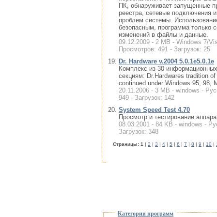
ПК, обнаруживает запущенные пр
реестра, сетевые подключения и
проблем системы. Использовани
безопасным, программа только с
изменений в файлы и данные.
09.12.2009 - 2 MB - Windows 7/Vis
Просмотров: 491 - Загрузок: 25
Dr. Hardware v.2004 5.0.1e5.0.1e
Комплекс из 30 информационных
секциям: Dr.Hardwares tradition of
continued under Windows 95, 98,
20.11.2006 - 3 MB - windows - Ру
949 - Загрузок: 142
System Speed Test 4.70
Просмотр и тестирование аппара
08.03.2001 - 84 KB - windows - Ру
Загрузок: 348
Cтраницы:
1
|
2
|
3
|
4
|
5
|
6
|
7
|
8
|
9
|
10
|
Категории программ