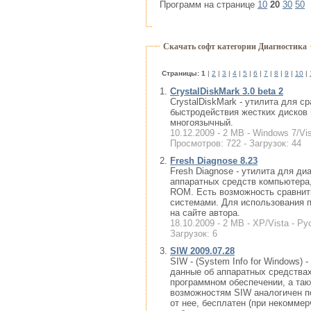
Программ на странице
10
20
30
50
Скачать софт категории Диагностика
Cтраницы:
1
|
2
|
3
|
4
|
5
|
6
|
7
|
8
|
9
|
10
|
CrystalDiskMark 3.0 beta 2
CrystalDiskMark - утилита для с
быстродействия жестких дисков 
многоязычный.
10.12.2009 - 2 MB - Windows 7/Vis
Просмотров: 722 - Загрузок: 44
Fresh Diagnose 8.23
Fresh Diagnose - утилита для ди
аппаратных средств компьютера
ROM. Есть возможность сравнит
системами. Для использования 
на сайте автора.
18.10.2009 - 2 MB - XP/Vista - Ру
Загрузок: 6
SIW 2009.07.28
SIW - (System Info for Windows
данные об аппаратных средства
программном обеспечении, а та
возможностям SIW аналогичен по
от нее, бесплатен (при некомме