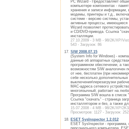
PC Wizard - Предоставляет обш
компьютере компонентах - памят
хранения и записи информации, 
модемы, принтеры и т.д., включ
системе - версию системы, уста
активные процессы, имеющиеся м
Wizard позволяет протестироват
и CD/DVD-привода. Ссылка "скач
инсталляции.
27.10.2009 - 3 MB - 98/2K/XP/Vis
543 - Загрузок: 86
SIW 2008.07.15
(System Info for Windows) - ко
данные об аппаратных средства
программном обеспечении, а та
возможностям SIW аналогичен по
от нее, бесплатен (при некомме
себе несколько дополнительных 
выключения\перезагрузки рабоче
MAC-адреса сетевого устройства
многоязычный; работает на люб
Программа SIW вошла в список "
Ссылка "скачать" - страница заг
инсталлятором и без, а также дл
15.07.2008 - 4 MB - 98/2K/XP/2K3/
Просмотров: 1127 - Загрузок: 252
ESET SysInspector 1.2.012
ESET SysInspector - программа,
персонального компьютера. ESET