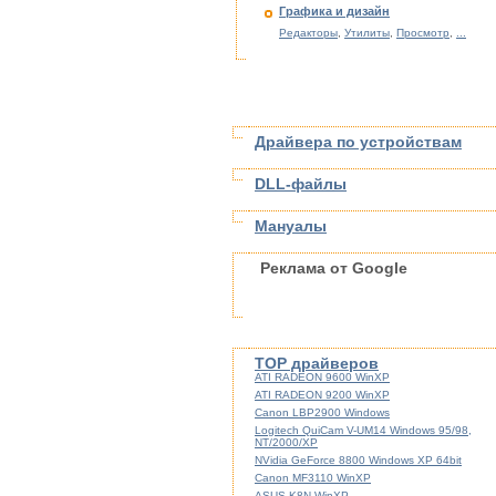
Графика и дизайн
Редакторы
,
Утилиты
,
Просмотр
,
...
Драйвера по устройствам
DLL-файлы
Мануалы
Реклама от Google
TOP драйверов
ATI RADEON 9600 WinXP
ATI RADEON 9200 WinXP
Canon LBP2900 Windows
Logitech QuiCam V-UM14 Windows 95/98,
NT/2000/XP
NVidia GeForce 8800 Windows XP 64bit
Canon MF3110 WinXP
ASUS K8N WinXP