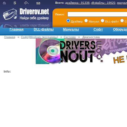
Всего:
драйвера - 91338
,
dll-файлы - 19620
,
мануал
Поиск:
Драйвер
Мануал
DLL-файл
С
Главная
DLL-файлы
Мануалы
Софт
Оборуд
Главная
»
Софт(Windows программы)
»
Система
» Диагностика
Info: