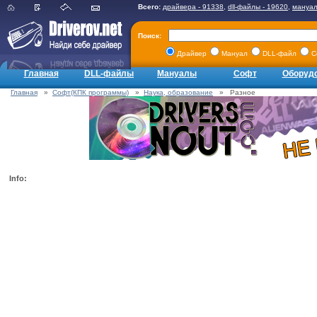
Всего:
драйвера - 91338
,
dll-файлы - 19620
,
мануал
Поиск:
Драйвер
Мануал
DLL-файл
С
Главная
DLL-файлы
Мануалы
Софт
Оборуд
Главная
»
Софт(КПК программы)
»
Наука, образование
» Разное
Info: