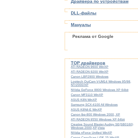
Драйвера по устройствам
DLL-файлы
Мануалы
Реклама от Google
TOP драйверов
ATI RADEON 9600 WinXP
ATI RADEON 9200 WinXP
Canon LBP2900 Windows
Logitech QuiCam V-UM14 Windows 95/98,
NT/2000/XP
NVidia GeForce 8800 Windows XP 64bit
Canon MF3110 WinXP
ASUS K8N WinXP
Samsung SCX-4100 All Windows
ASUS K8N4-E WinXP
Canon lbp-800 Windows 2000, XP
ATI RADEON 9550 Windows XP 64bit
Creative Sound Blaster Audigy SE(SB0160)
Windows 2000,XP,Vista
NVidia nForce Unified WinXP
Canon CanoScan LiDE 25 WinXP