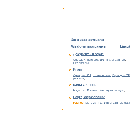
Категории программ
Windows программы
Linux
Документы и офис
Словари, переводчики
,
Базы данных
,
Редакторы
,
...
Игры
Аркады и 2D
,
Головоломки
,
Игры для VG
режима
,
...
Калькуляторы
Научные
,
Разные
,
Конвертирующие
,
...
Наука, образование
Разное
,
Математика
,
Иностранные язы