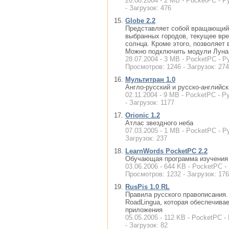
26.08.2004 - 2 MB - PocketPC - Р
- Загрузок: 476
Globe 2.2
Представляет собой вращающий
выбранных городов, текущее вре
солнца. Кроме этого, позволяет
Можно подключить модули Луна,
28.07.2004 - 3 MB - PocketPC - Р
Просмотров: 1246 - Загрузок: 274
Мультитран 1.0
Англо-русский и русско-английс
02.11.2004 - 9 MB - PocketPC - Р
- Загрузок: 1177
Orionic 1.2
Атлас звездного неба
07.03.2005 - 1 MB - PocketPC - Р
Загрузок: 237
LearnWords PocketPC 2.2
Обучающая программа изучения
03.06.2006 - 644 KB - PocketPC -
Просмотров: 1232 - Загрузок: 176
RusPis 1.0 RL
Правила русского правописания.
RoadLingua, которая обеспечива
приложения
05.05.2005 - 112 KB - PocketPC -
- Загрузок: 82