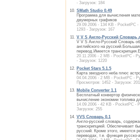
- Загрузок: 184
SMath Studio 0.49
Программа для вычисления мате
двумерных графиков
29.09.2006 - 134 KB - PocketPC -
1293 - Загрузок: 167
V V S Англо-Русский Словарь д
V V S Англо-Русский Словарь об
английского на русский.Большая
перевод.Имеется транскрипция.Е
20.11.2006 - 2 MB - PocketPC - Р
- Загрузок: 1220
Pocket Stars 5.1.5
Карта звездного неба плюс астр
04.04.2006 - 2 MB - PocketPC - Ру
Просмотров: 1452 - Загрузок: 201
Mobile Converter 1.1
Бесплатный конвертор физически
вычисление экономии топлива д
14.09.2006 - 42 KB - PocketPC - 
Загрузок: 255
VVS Словарь 0.1
Англо-русский словарь, cодержа
транскрипцией. Обеспечивает бы
русский. Кроме этого, имеется р
переводах, т.е. функция русско-