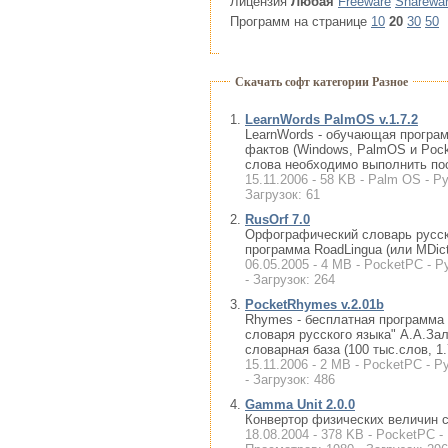
Лицензия
Любая
Freeware
Sharewa
Программ на странице
10
20
30
50
Скачать софт категории Разное
LearnWords PalmOS v.1.7.2
LearnWords - обучающая програ
фактов (Windows, PalmOS и Pock
слова необходимо выполнить по
15.11.2006 - 58 KB - Palm OS - Ру
Загрузок: 61
RusOrf 7.0
Орфографический словарь русск
программа RoadLingua (или MDict
06.05.2005 - 4 MB - PocketPC - Р
- Загрузок: 264
PocketRhymes v.2.01b
Rhymes - бесплатная программа 
словаря русского языка" А.А.За
словарная база (100 тыс.слов, 
15.11.2006 - 2 MB - PocketPC - Р
- Загрузок: 486
Gamma Unit 2.0.0
Конвертор физических величин с
18.08.2004 - 378 KB - PocketPC -