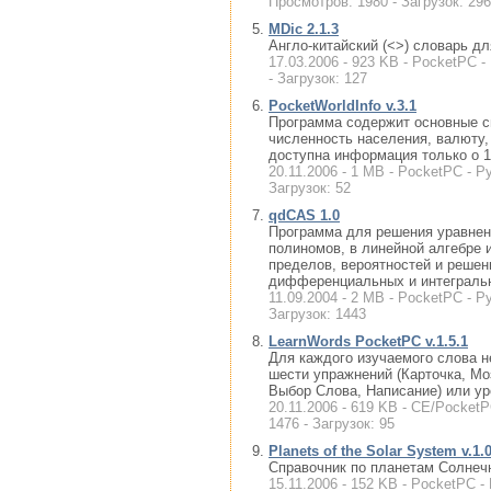
Просмотров: 1980 - Загрузок: 296
MDic 2.1.3
Англо-китайский (<>) словарь д
17.03.2006 - 923 KB - PocketPC -
- Загрузок: 127
PocketWorldInfo v.3.1
Программа содержит основные с
численность населения, валюту, 
доступна информация только о 1
20.11.2006 - 1 MB - PocketPC - Ру
Загрузок: 52
qdCAS 1.0
Программа для решения уравнен
полиномов, в линейной алгебре 
пределов, вероятностей и решен
дифференциальных и интеграль
11.09.2004 - 2 MB - PocketPC - Р
Загрузок: 1443
LearnWords PocketPC v.1.5.1
Для каждого изучаемого слова 
шести упражнений (Карточка, Мо
Выбор Слова, Написание) или ур
20.11.2006 - 619 KB - CE/PocketP
1476 - Загрузок: 95
Planets of the Solar System v.1.
Справочник по планетам Солнеч
15.11.2006 - 152 KB - PocketPC -