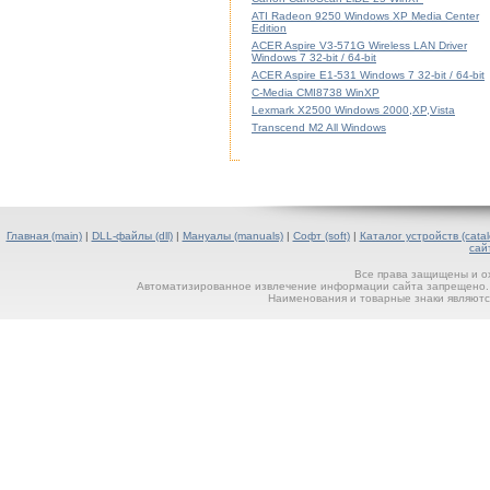
ATI Radeon 9250 Windows XP Media Center
Edition
ACER Aspire V3-571G Wireless LAN Driver
Windows 7 32-bit / 64-bit
ACER Aspire E1-531 Windows 7 32-bit / 64-bit
C-Media CMI8738 WinXP
Lexmark X2500 Windows 2000,XP,Vista
Transcend M2 All Windows
Главная (main)
|
DLL-файлы (dll)
|
Мануалы (manuals)
|
Софт (soft)
|
Каталог устройств (catal
сай
Все права защищены и о
Автоматизированное извлечение информации сайта запрещено. П
Наименования и товарные знаки являютс