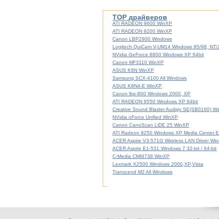
TOP драйверов
ATI RADEON 9600 WinXP
ATI RADEON 9200 WinXP
Canon LBP2900 Windows
Logitech QuiCam V-UM14 Windows 95/98, NT
NVidia GeForce 8800 Windows XP 64bit
Canon MF3110 WinXP
ASUS K8N WinXP
Samsung SCX-4100 All Windows
ASUS K8N4-E WinXP
Canon lbp-800 Windows 2000, XP
ATI RADEON 9550 Windows XP 64bit
Creative Sound Blaster Audigy SE(SB0160) W
NVidia nForce Unified WinXP
Canon CanoScan LiDE 25 WinXP
ATI Radeon 9250 Windows XP Media Center Ed
ACER Aspire V3-571G Wireless LAN Driver Windo
ACER Aspire E1-531 Windows 7 32-bit / 64-bit
C-Media CMI8738 WinXP
Lexmark X2500 Windows 2000,XP,Vista
Transcend M2 All Windows