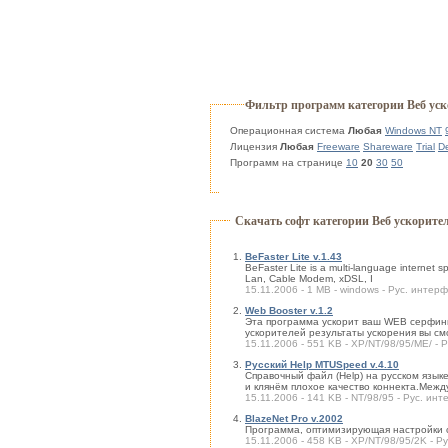
Фильтр программ категории Веб ус
Операционная система
Любая
Windows NT
Лицензия
Любая
Freeware
Shareware
Trial
D
Программ на странице
10
20
30
50
Скачать софт категории Веб ускорите
BeFaster Lite v.1.43
BeFaster Lite is a multi-language internet 
Lan, Cable Modem, xDSL, I
15.11.2006 - 1 MB - windows - Рус. интерф
Web Booster v.1.2
Эта программа ускорит ваш WEB серфинг
ускорителей результаты ускорения вы с
15.11.2006 - 551 KB - XP/NT/98/95/ME/ - Р
Русский Help MTUSpeed v.4.10
Справочный файл (Help) на русском язык
и клянём плохое качество коннекта.Межд
15.11.2006 - 141 KB - NT/98/95 - Рус. инт
BlazeNet Pro v.2002
Программа, оптимизирующая настройки с
15.11.2006 - 458 KB - XP/NT/98/95/2K - Ру