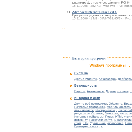
(адаптеров), в том числе для шин PCI-64,
15.11.2006 - 382 KB - windows - Рус. инте
Advanced Internet Eraser v.3.5
Программа удаления следов активности 
15.11.2006 - 1 MB - XP/NT/98/95/2K - Рус.
Категории программ
Windows программы
Система
Другие утилиты
,
Архиваторы
,
Драйверы
Безопасность
Пароли
,
Антивирусы
,
Другие утилиты
,
..
Интернет и сети
Другие веб-программы
,
Общение
,
Брау
Почтовые программы
,
Мобильная связь
лайн новости
,
Инструменты
,
Для разра
редакторы
,
Скрипты
,
Звонилки
,
web-гра
Интернет-пейджеры
,
Поиск
,
HTML-утил
интернет
,
Раскрутка сайта
,
E-mail утил
спам
,
FTN
,
Удаленное управление
,
Син
Проверка ссылок
,
«