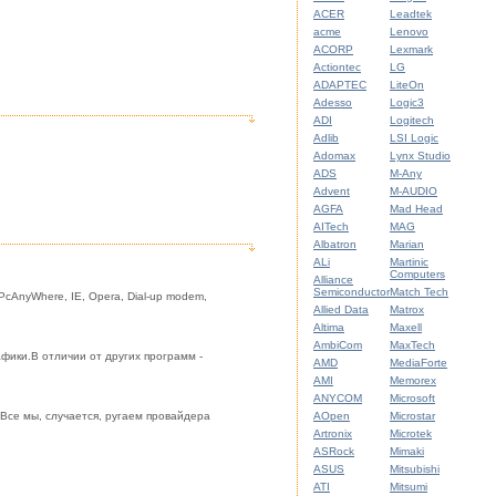
ACER
Leadtek
acme
Lenovo
ACORP
Lexmark
Actiontec
LG
ADAPTEC
LiteOn
Adesso
Logic3
ADI
Logitech
Adlib
LSI Logic
Adomax
Lynx Studio
ADS
M-Any
Advent
M-AUDIO
AGFA
Mad Head
AITech
MAG
Albatron
Marian
ALi
Martinic
Computers
Alliance
Semiconductor
Match Tech
tec PcAnyWhere, IE, Opera, Dial-up modem,
Allied Data
Matrox
Altima
Maxell
AmbiCom
MaxTech
фики.В отличии от других программ -
AMD
MediaForte
AMI
Memorex
ANYCOM
Microsoft
.Все мы, случается, ругаем провайдера
AOpen
Microstar
Artronix
Microtek
ASRock
Mimaki
ASUS
Mitsubishi
ATI
Mitsumi