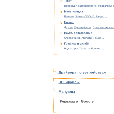
Текст
Перевод и распознавание
,
Редакторы
,
Мультимедиа
Плееры
,
Запись CD/DVD
,
Видео
,
...
Бизнес
Другие
,
Органайзеры
,
Бухгалтерия и с
Наука, образование
Справочники
,
Утилиты
,
Языки
,
...
Графика и дизайн
Редакторы
,
Утилиты
,
Просмотр
,
...
Драйвера по устройствам
DLL-файлы
Мануалы
Реклама от Google