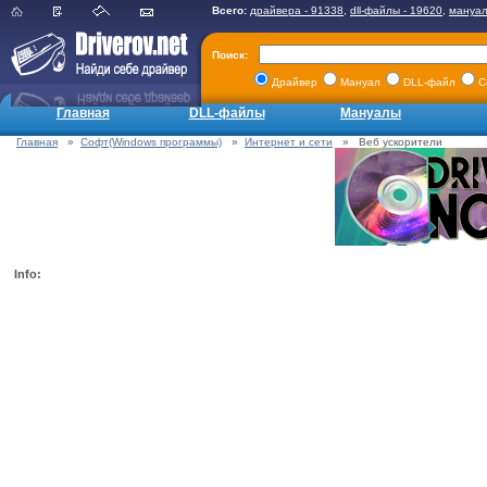
Всего:
драйвера - 91338
,
dll-файлы - 19620
,
мануал
Поиск:
Драйвер
Мануал
DLL-файл
С
Главная
DLL-файлы
Мануалы
Главная
»
Софт(Windows программы)
»
Интернет и сети
» Веб ускорители
Info: