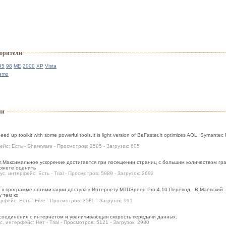
корители
95
98
ME
2000
XP
Vista
emo
ли
speed up toolkit with some powerful tools.It is light version of BeFaster.It optimizes AOL, Syman
ейс: Есть - Shareware - Просмотров: 2505 - Загрузок: 605
.Максимальное ускорение достигается при посещении страниц с большим количеством гра
можете оценить
ус. интерфейс: Есть - Trial - Просмотров: 5989 - Загрузок: 2692
е к программе оптимизации доступа к Интернету MTUSpeed Pro 4.10.Перевод - В.Маевский 
у тем ко
ерфейс: Есть - Free - Просмотров: 3585 - Загрузок: 991
оединения с интернетом и увеличивающая скорость передачи данных.
с. интерфейс: Нет - Trial - Просмотров: 5121 - Загрузок: 2980