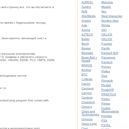
AUREAL
Motorola
Auslinx
Mustek
веб-страниц все, что вы посчитаете в
AVB
Nec
AVerMedia
Nival Interactive
Avision
Number Nine
ое время с будильником, погода,
Axle
NVidia
Azona
OKI
AZTECH
OKLICK
 Java-скрипты, мигающий текст и
Belkin
OKLICK
BenQ
P-active
Biostar
Pacific
Bluetake
Packard Bell
и реальная альтернатива
 % трафика и увеличить скорость
Bowe Bell +
Panasonic
 xDSL, HSUPA, EDGE, PLC, UMTS, ISDN,
Howell
Pantech
BRAVIS
Pentax
Brother
Philips
BTC
 посещаемых хостов
Pine
C-Media
Pinnacle
Canon
Plustek
 т.п.
Canopus
PowerVR
Canyon
PRAKTICA
Cardinal
Pretec
standard ping program that comes with
Chaintech
Primax
Chicony
Prolink
Chips and
Microsystems
Technologies
Promise
Chronos
PSA
Cirrus Logic
PSTEL
ртов и мультипортовых плат
Cnet