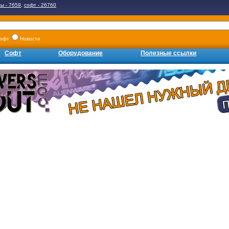
ы - 7659
,
софт - 26760
офт
Новости
Софт
Оборудование
Полезные ссылки