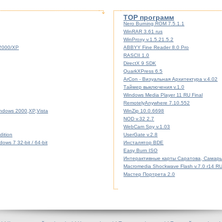
TOP программ
Nero Burning ROM 7.5.1.1
WinRAR 3.61 rus
WinProxy v.1.5.21.5.2
/2000/XP
ABBYY Fine Reader 8.0 Pro
RASCII 1.0
DirectX 9 SDK
QuarkXPress 6.5
ArCon - Визуальная Архитектура v.4.02
Таймер выключения v.1.0
Windows Media Player 11 RU Final
RemotelyAnywhere 7.10.552
indows 2000,XP,Vista
WinZip 10.0.6698
NOD v.32 2.7
WebCam Spy v.1.03
ition
UserGate v.2.8
ws 7 32-bit / 64-bit
Инсталятор BDE
Easy Burn ISO
Интерактивные карты Саратова, Самары
Macromedia Shockwave Flash v.7.0 r14 R
Мастер Портрета 2.0