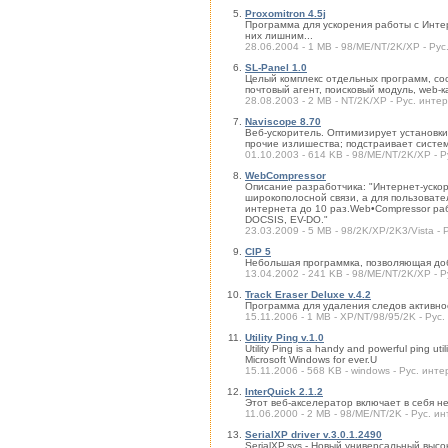
Proxomitron 4.5j
Программа для ускорения работы с Интер
них лишним...
28.06.2004 - 1 MB - 98/ME/NT/2K/XP - Рус
SL-Panel 1.0
Целый комплекс отдельных программ, сос
почтовый агент, поисковый модуль, web-
28.08.2003 - 2 MB - NT/2K/XP - Рус. интер
Naviscope 8.70
Веб-ускоритель. Оптимизирует установки
прочие излишества; подстраивает систе
01.10.2003 - 614 KB - 98/ME/NT/2K/XP - Р
WebCompressor
Описание разработчика: "Интернет-уско
широкополосной связи, а для пользовате
интернета до 10 раз.Web•Compressor ра
DOCSIS, EV-DO."
23.03.2009 - 5 MB - 98/2K/XP/2K3/Vista -
CIP 5
Небольшая программка, позволяющая доб
13.04.2002 - 241 KB - 98/ME/NT/2K/XP - Р
Track Eraser Deluxe v.4.2
Программа для удаления следов активнос
15.11.2006 - 1 MB - XP/NT/98/95/2K - Рус.
Utility Ping v.1.0
Utility Ping is a handy and powerful ping ut
Microsoft Windows for ever.U
15.11.2006 - 568 KB - windows - Рус. инт
InterQuick 2.1.2
Этот веб-акселератор включает в себя н
11.06.2000 - 2 MB - 98/ME/NT/2K - Рус. и
SerialXP driver v.3.0.1.2490
SerialXP.sys - Новый универсальный вы