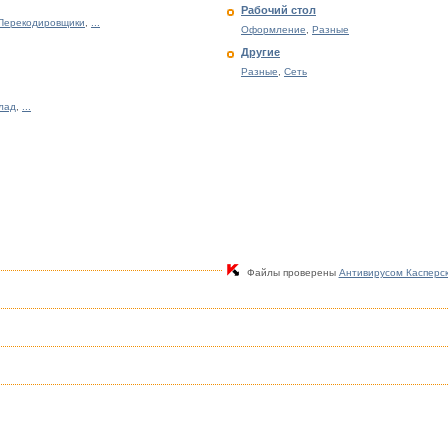
Рабочий стол
Перекодировщики
,
...
Оформление
,
Разные
Другие
Разные
,
Сеть
клад
,
...
Файлы проверены
Антивирусом Касперс