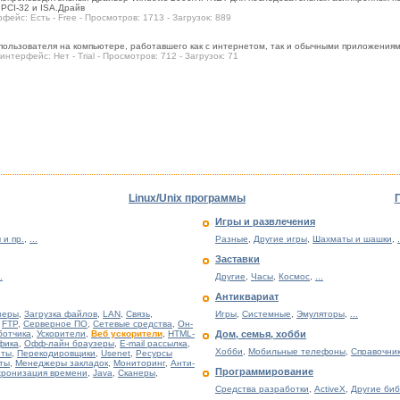
 PCI-32 и ISA.Драйв
рфейс: Есть - Free - Просмотров: 1713 - Загрузок: 889
пользователя на компьютере, работавшего как с интернетом, так и обычными приложениям
 интерфейс: Нет - Trial - Просмотров: 712 - Загрузок: 71
Linux/Unix программы
Игры и развлечения
 и пр.
,
...
Разные
,
Другие игры
,
Шахматы и шашки
,
.
Заставки
.
Другие
,
Часы
,
Космос
,
...
Антиквариат
зеры
,
Загрузка файлов
,
LAN
,
Связь
,
Игры
,
Системные
,
Эмуляторы
,
...
,
FTP
,
Серверное ПО
,
Сетевые средства
,
Он-
ботчика
,
Ускорители
,
Веб ускорители
,
HTML-
Дом, семья, хобби
фика
,
Офф-лайн браузеры
,
E-mail рассылка
,
Хобби
,
Мобильные телефоны
,
Справочни
иты
,
Перекодировщики
,
Usenet
,
Ресурсы
иты
,
Менеджеры закладок
,
Мониторинг
,
Анти-
Программирование
хронизация времени
,
Java
,
Сканеры
,
Средства разработки
,
ActiveX
,
Другие би