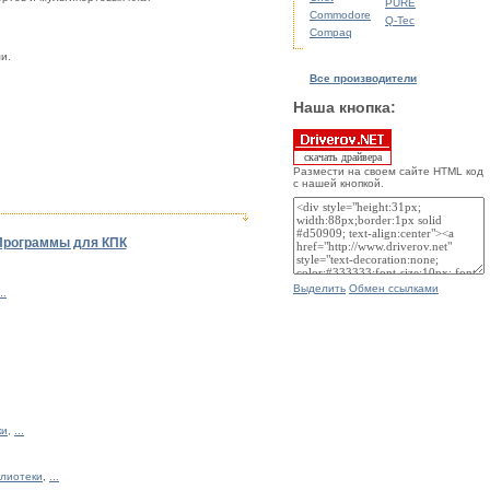
PURE
Commodore
Q-Tec
Compaq
и.
Все производители
Наша кнопка:
скачать драйвера
Размести на своем сайте HTML код
с нашей кнопкой.
Программы для КПК
Выделить
Обмен ссылками
..
ки
,
...
блиотеки
,
...