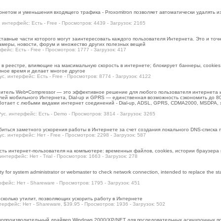
нетом и уменьшения входящего трафика - Proxomitron позволяет автоматически удалять из 
. интерфейс: Есть - Free - Просмотров: 4439 - Загрузок: 2165
тавные части которого могут заинтересовать каждого пользователя Интернета. Это и точн
камеры, новости, форум и множество других полезных вещей
фейс: Есть - Free - Просмотров: 1777 - Загрузок: 417
 в реестре, влияющие на максимальную скорость в интернете; блокирует баннеры, сookies,
мное время и делает многое другое
ус. интерфейс: Есть - Free - Просмотров: 8774 - Загрузок: 4122
ритель Web•Compressor — это эффективное решение для любого пользователя интернета 
лей мобильного Интернета, Dial-up и GPRS — единственная возможность сэкономить до 80
ботает с любыми видами интернет соединений - Dial-up, ADSL, GPRS, CDMA2000, MSDPA,
 Рус. интерфейс: Есть - Demo - Просмотров: 3814 - Загрузок: 3265
иться заметного ускорения работы в Интернете за счет создания локального DNS-списка
ус. интерфейс: Нет - Free - Просмотров: 2298 - Загрузок: 587
ть интернет-пользователя на компьютере: временных файлов, cookies, истории браузера и
 интерфейс: Нет - Trial - Просмотров: 1663 - Загрузок: 278
ility for system administrator or webmaster to check network connection, intended to replace the 
ерфейс: Нет - Shareware - Просмотров: 1795 - Загрузок: 451
есколько утилит, позволяющих ускорить работу в Интернете
нтерфейс: Нет - Shareware, $39.95 - Просмотров: 1936 - Загрузок: 502
сокопроизводительный драйвер Windows 2000/XP/NET для последовательных асинхронных по