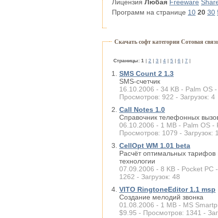
Лицензия
Любая
Freeware
Shar
Программ на странице
10
20
30
Скачать софт категории Сотовая связ
Cтраницы:
1
|
2
|
3
|
4
|
5
|
6
|
7
|
SMS Count 2 1.3
SMS-счетчик
16.10.2006 - 34 KB - Palm OS -
Просмотров: 922 - Загрузок: 4
Call Notes 1.0
Справочник телефонных вызо
06.10.2006 - 1 MB - Palm OS -
Просмотров: 1079 - Загрузок: 
CellOpt WM 1.01 beta
Расчёт оптимальных тарифов 
технологии
07.09.2006 - 8 KB - Pocket PC 
1262 - Загрузок: 48
VITO RingtoneEditor 1.1 msp
Создание мелодий звонка
01.08.2006 - 1 MB - MS Smartp
$9.95 - Просмотров: 1341 - Заг