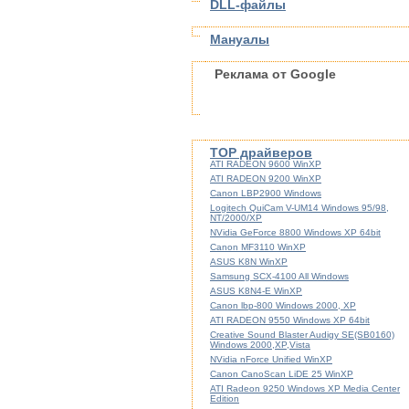
DLL-файлы
Мануалы
Реклама от Google
TOP драйверов
ATI RADEON 9600 WinXP
ATI RADEON 9200 WinXP
Canon LBP2900 Windows
Logitech QuiCam V-UM14 Windows 95/98,
NT/2000/XP
NVidia GeForce 8800 Windows XP 64bit
Canon MF3110 WinXP
ASUS K8N WinXP
Samsung SCX-4100 All Windows
ASUS K8N4-E WinXP
Canon lbp-800 Windows 2000, XP
ATI RADEON 9550 Windows XP 64bit
Creative Sound Blaster Audigy SE(SB0160)
Windows 2000,XP,Vista
NVidia nForce Unified WinXP
Canon CanoScan LiDE 25 WinXP
ATI Radeon 9250 Windows XP Media Center
Edition