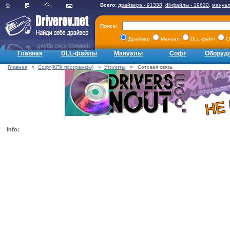
Всего:
драйвера - 91338
,
dll-файлы - 19620
,
мануал
Поиск:
Драйвер
Мануал
DLL-файл
С
Главная
DLL-файлы
Мануалы
Софт
Оборуд
Главная
»
Софт(КПК программы)
»
Утилиты
» Сотовая связь
Info: