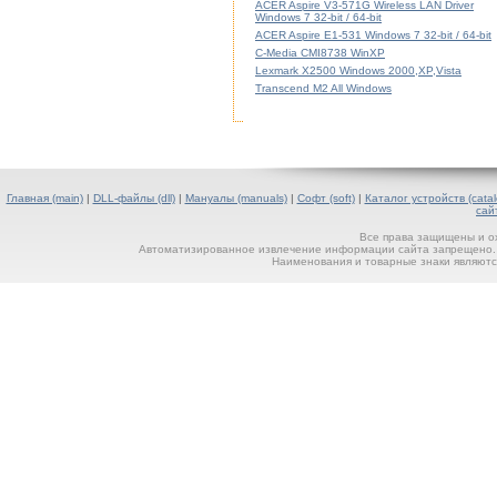
ACER Aspire V3-571G Wireless LAN Driver
Windows 7 32-bit / 64-bit
ACER Aspire E1-531 Windows 7 32-bit / 64-bit
C-Media CMI8738 WinXP
Lexmark X2500 Windows 2000,XP,Vista
Transcend M2 All Windows
Главная (main)
|
DLL-файлы (dll)
|
Мануалы (manuals)
|
Софт (soft)
|
Каталог устройств (catal
сай
Все права защищены и о
Автоматизированное извлечение информации сайта запрещено. П
Наименования и товарные знаки являютс