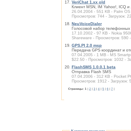
VeriChat 1.xx old
Клиент MSN, IM Yahoo!, ICQ и
26.04.2004 - 551 KB - Palm OS
Просмотров: 744 - Загрузок: 2
NeuVoiceDialer
Голосовой набор телефонных
17.10.2002 - 97 KB - Nokia 950
Shareware - Просмотров: 590 -
GPS.PI 2.0 msp
Передача GPS координат и от
07.04.2005 - 1 MB - MS Smartp
$22.50 - Просмотров: 1032 - За
FlashSMS 1.0.0.1 beta
Отправка Flash SMS
07.04.2006 - 312 KB - Pocket P
Просмотров: 1912 - Загрузок: 
Cтраницы:
1
|
2
|
3
|
4
|
5
|
6
|
7
|