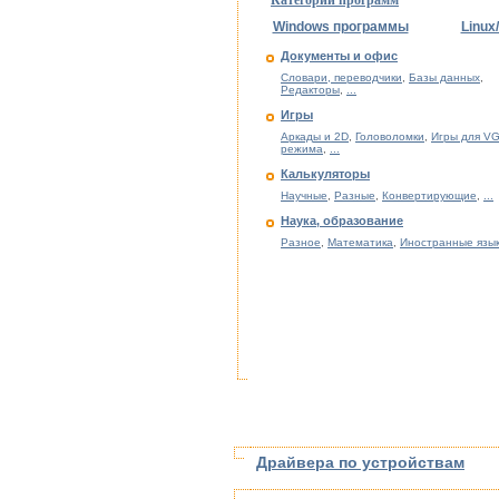
Категории программ
Windows программы
Linux
Документы и офис
Словари, переводчики
,
Базы данных
,
Редакторы
,
...
Игры
Аркады и 2D
,
Головоломки
,
Игры для VG
режима
,
...
Калькуляторы
Научные
,
Разные
,
Конвертирующие
,
...
Наука, образование
Разное
,
Математика
,
Иностранные язы
Драйвера по устройствам