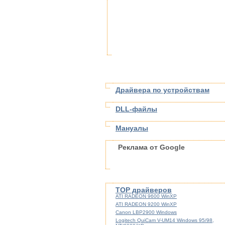
Драйвера по устройствам
DLL-файлы
Мануалы
Реклама от Google
TOP драйверов
ATI RADEON 9600 WinXP
ATI RADEON 9200 WinXP
Canon LBP2900 Windows
Logitech QuiCam V-UM14 Windows 95/98,