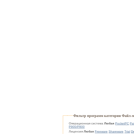
Фильтр программ категории Файл-
Операционная система
Любая
PocketPC
Pa
P900/P800
Лицензия
Любая
Freeware
Shareware
Trial
D