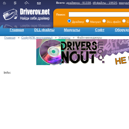
Всего:
драйвера - 91338
,
dll-файлы - 19620
,
мануал
Поиск:
Драйвер
Мануал
DLL-файл
С
Главная
DLL-файлы
Мануалы
Софт
Оборуд
Главная
»
Софт(КПК программы)
»
Утилиты
» Файл-менеджеры
Info: