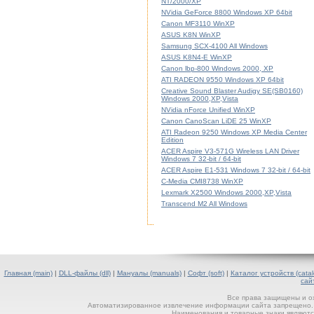
NT/2000/XP
NVidia GeForce 8800 Windows XP 64bit
Canon MF3110 WinXP
ASUS K8N WinXP
Samsung SCX-4100 All Windows
ASUS K8N4-E WinXP
Canon lbp-800 Windows 2000, XP
ATI RADEON 9550 Windows XP 64bit
Creative Sound Blaster Audigy SE(SB0160)
Windows 2000,XP,Vista
NVidia nForce Unified WinXP
Canon CanoScan LiDE 25 WinXP
ATI Radeon 9250 Windows XP Media Center
Edition
ACER Aspire V3-571G Wireless LAN Driver
Windows 7 32-bit / 64-bit
ACER Aspire E1-531 Windows 7 32-bit / 64-bit
C-Media CMI8738 WinXP
Lexmark X2500 Windows 2000,XP,Vista
Transcend M2 All Windows
Главная (main)
|
DLL-файлы (dll)
|
Мануалы (manuals)
|
Софт (soft)
|
Каталог устройств (catal
сай
Все права защищены и о
Автоматизированное извлечение информации сайта запрещено. П
Наименования и товарные знаки являютс