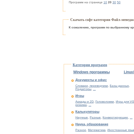
Программ на странице
10
20
30
50
Скачать софт категории Файл-менед
К сожалению, программ по выбранному кр
Категории программ
Windows программы
Linux
Документы и офис
Словари, переводчики
,
Базы данных
,
Редакторы
,
...
Игры
Аркады и 2D
,
Головоломки
,
Игры для VG
режима
,
...
Калькуляторы
Научные
,
Разные
,
Конвертирующие
,
...
Наука, образование
Разное
,
Математика
,
Иностранные язы