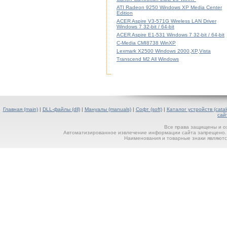
ATI Radeon 9250 Windows XP Media Center
Edition
ACER Aspire V3-571G Wireless LAN Driver
Windows 7 32-bit / 64-bit
ACER Aspire E1-531 Windows 7 32-bit / 64-bit
C-Media CMI8738 WinXP
Lexmark X2500 Windows 2000,XP,Vista
Transcend M2 All Windows
Главная (main)
|
DLL-файлы (dll)
|
Мануалы (manuals)
|
Софт (soft)
|
Каталог устройств (catal
сай
Все права защищены и о
Автоматизированное извлечение информации сайта запрещено. П
Наименования и товарные знаки являютс