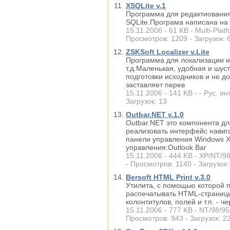
XSQLite v.1
Программа для редактиования
SQLite.Програма написана на tc
15.11.2006 - 61 KB - Multi-Plat
Просмотров: 1209 - Загрузок: 
ZSKSoft Localizer v.Lite
Программа для локализации ис
т.д.Маленькая, удобная и шус
подготовки исходников и не д
заставляет перев
15.11.2006 - 141 KB - - Рус. ин
Загрузок: 13
Outbar.NET v.1.0
Outbar.NET это компонента д
реализовать интерфейс навига
панели управления Windows X
управления:Outlook Bar
15.11.2006 - 444 KB - XP/NT/9
- Просмотров: 1140 - Загрузок:
Bersoft HTML Print v.3.0
Утилита, с помощью которой 
распечатывать HTML-страницы
колонтитулов, полей и т.п. - че
15.11.2006 - 777 KB - NT/98/95
Просмотров: 943 - Загрузок: 2