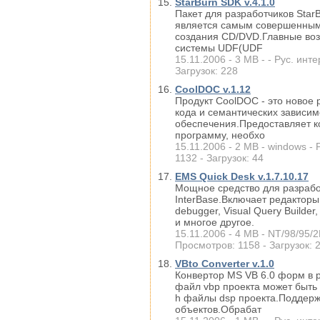
StarBurn SDK v.4.1.0
Пакет для разработчиков StarB
является самым совершенным 
создания CD/DVD.Главные во
системы UDF(UDF
15.11.2006 - 3 MB - - Рус. инт
Загрузок: 228
CoolDOC v.1.12
Продукт CoolDOC - это новое
кода и семантических зависи
обеспечения.Предоставляет 
программу, необхо
15.11.2006 - 2 MB - windows - 
1132 - Загрузок: 44
EMS Quick Desk v.1.7.10.17
Мощное средство для разрабо
InterBase.Включает редакторы
debugger, Visual Query Builder
и многое другое.
15.11.2006 - 4 MB - NT/98/95/2K
Просмотров: 1158 - Загрузок: 
VBto Converter v.1.0
Конвертор MS VB 6.0 форм в р
файл vbp проекта может быть 
h файлы dsp проекта.Поддерж
объектов.Обрабат