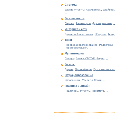
Система
Другие утилиты
,
Архиваторы
,
Драйверы
...
Безопасность
Пароли
,
Антивирусы
,
Другие утилиты
,
..
Интернет и сети
Другие веб-программы
,
Общение
,
Брау
Текст
Перевод и распознавание
,
Редакторы
,
Перекодировщики
,
...
Мультимедиа
Плееры
,
Запись CD/DVD
,
Видео
,
...
Бизнес
Другие
,
Органайзеры
,
Бухгалтерия и с
Наука, образование
Справочники
,
Утилиты
,
Языки
,
...
Графика и дизайн
Редакторы
,
Утилиты
,
Просмотр
,
...