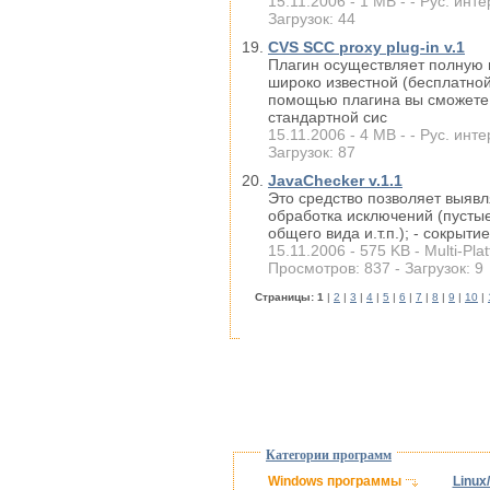
15.11.2006 - 1 MB - - Рус. инте
Загрузок: 44
CVS SCC proxy plug-in v.1
Плагин осуществляет полную 
широко известной (бесплатной
помощью плагина вы сможете 
стандартной сис
15.11.2006 - 4 MB - - Рус. инте
Загрузок: 87
JavaChecker v.1.1
Это средство позволяет выявл
обработка исключений (пустые
общего вида и.т.п.); - сокрыт
15.11.2006 - 575 KB - Multi-Plat
Просмотров: 837 - Загрузок: 9
Cтраницы:
1
|
2
|
3
|
4
|
5
|
6
|
7
|
8
|
9
|
10
|
Категории программ
Windows программы
Linux