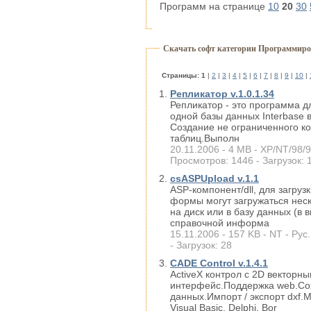
Программ на странице
10
20
30
Скачать софт категории Программиро
Cтраницы:
1
|
2
|
3
|
4
|
5
|
6
|
7
|
8
|
9
|
10
|
Репликатор v.1.0.1.34
Репликатор - это программа 
одной базы данных Interbase
Создание не ограниченного к
таблиц.Выполн
20.11.2006 - 4 MB - XP/NT/98/9
Просмотров: 1446 - Загрузок: 
csASPUpload v.1.1
ASP-компонент/dll, для загру
формы могут загружаться нес
на диск или в базу данных (в
справочной информа
15.11.2006 - 157 KB - NT - Рус
- Загрузок: 28
CADE Control v.1.4.1
ActiveX контрол с 2D векторн
интерфейс.Поддержка web.Со
данных.Импорт / экспорт dxf.М
Visual Basic, Delphi, Bor