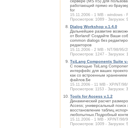
сервере (MS IIS) для пользов
работающий прямо из браузера.
for
15.11.2006 - 1 MB - windows - 
Просмотров: 1089 - Загрузок: 
Dialog Workshop v.1.4.0
Дальнейшее развитие возможн
от Borland! Создайте Ваши со
common dialogs без редактир
редакторов
15.11.2006 - 2 MB - NT/98/95/2K
Просмотров: 1247 - Загрузок: 
TsiLang Components Suite v.4
С помощью TsiLang Component
интерфейс для ваших проектов
как со встроенным хранением
файлов.Бе
15.11.2006 - 11 MB - XP/NT/98/9
Просмотров: 1153 - Загрузок: 
Tools for Access v.1.2
Динамический расчет размеро
Access; универсальный поиск 
восстановление таблиц испор
любопытных.Подробный конт
15.11.2006 - 1 MB - XP/NT/98/95
Просмотров: 1009 - Загрузок: 