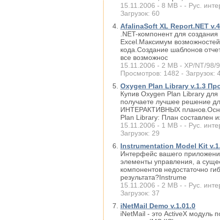
15.11.2006 - 8 MB - - Рус. инте
Загрузок: 60
AfalinaSoft XL Report.NET v.4
.NET-компонент для создания 
Excel.Максимум возможностей
кода.Создание шаблонов отчет
все возможнос
15.11.2006 - 2 MB - XP/NT/98/95
Просмотров: 1482 - Загрузок: 
Oxygen Plan Library v.1.3 П
Купив Oxygen Plan Library для 
получаете лучшее решение дл
ИНТЕРАКТИВНЫХ планов.Осно
Plan Library: План составлен и
15.11.2006 - 1 MB - - Рус. инте
Загрузок: 29
Instrumentation Model Kit v.1
Интерфейс вашего приложени
элементы управления, а сущ
компонентов недостаточно гиб
результата?Instrume
15.11.2006 - 2 MB - - Рус. инте
Загрузок: 37
iNetMail Demo v.1.01.0
iNetMail - это ActiveX модул