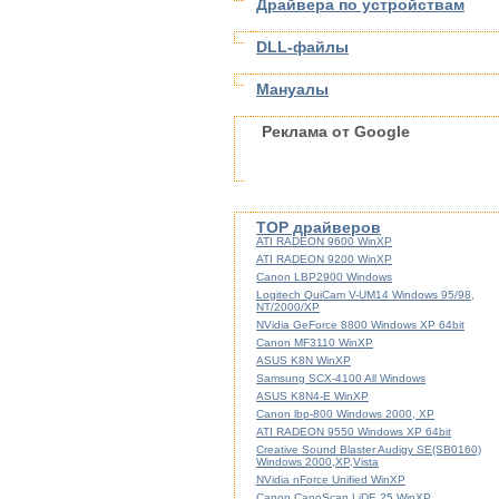
Драйвера по устройствам
DLL-файлы
Мануалы
Реклама от Google
TOP драйверов
ATI RADEON 9600 WinXP
ATI RADEON 9200 WinXP
Canon LBP2900 Windows
Logitech QuiCam V-UM14 Windows 95/98,
NT/2000/XP
NVidia GeForce 8800 Windows XP 64bit
Canon MF3110 WinXP
ASUS K8N WinXP
Samsung SCX-4100 All Windows
ASUS K8N4-E WinXP
Canon lbp-800 Windows 2000, XP
ATI RADEON 9550 Windows XP 64bit
Creative Sound Blaster Audigy SE(SB0160)
Windows 2000,XP,Vista
NVidia nForce Unified WinXP
Canon CanoScan LiDE 25 WinXP