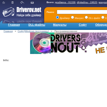
Всего:
драйвера - 91338
,
dll-файлы - 19620
,
мануал
Поиск:
Драйвер
Мануал
DLL-файл
С
Главная
DLL-файлы
Мануалы
Софт
Оборуд
Главная
»
Софт(Windows программы)
» Программирование
Info: