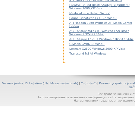
ATI RADEON 9550 Windows XP 64bit
Creative Sound Blaster Audigy SE(SB0160)
Windows 2000,XP,Vista
NVidia nForce Unified WinXP
Canon CanoScan LiDE 25 WinXP
ATI Radeon 9250 Windows XP Media Center
Edition
ACER Aspire V3-571G Wireless LAN Driver
Windows 7 32-bit / 64-bit
ACER Aspire E1-531 Windows 7 32-bit / 64-bit
C-Media CMI8738 WinXP
Lexmark X2500 Windows 2000,XP,Vista
Transcend M2 All Windows
Главная (main)
|
DLL-файлы (dll)
|
Мануалы (manuals)
|
Софт (soft)
|
Каталог устройств (catal
сай
Все права защищены и о
Автоматизированное извлечение информации сайта запрещено. П
Наименования и товарные знаки являютс