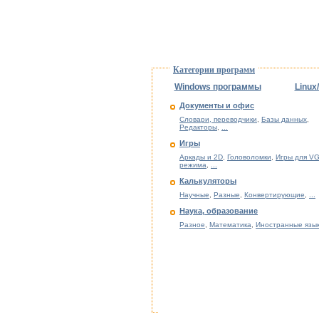
Категории программ
Windows программы
Linux
Документы и офис
Словари, переводчики
,
Базы данных
,
Редакторы
,
...
Игры
Аркады и 2D
,
Головоломки
,
Игры для VG
режима
,
...
Калькуляторы
Научные
,
Разные
,
Конвертирующие
,
...
Наука, образование
Разное
,
Математика
,
Иностранные язы