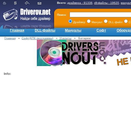
Всего:
драйвера - 91338
,
dll-файлы - 19620
,
мануал
Поиск:
Драйвер
Мануал
DLL-файл
С
Главная
DLL-файлы
Мануалы
Софт
Оборуд
Главная
»
Софт(КПК программы)
»
Утилиты
» Батареи
Info: