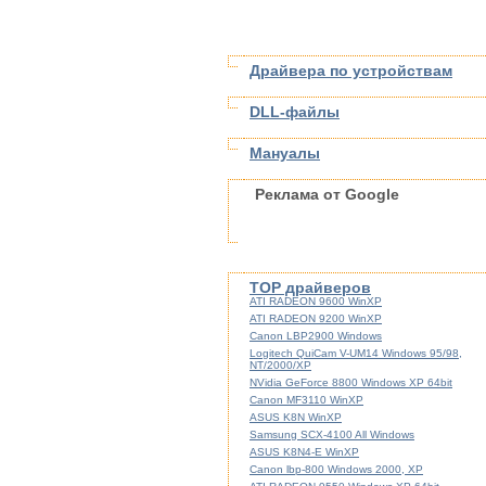
Драйвера по устройствам
DLL-файлы
Мануалы
Реклама от Google
TOP драйверов
ATI RADEON 9600 WinXP
ATI RADEON 9200 WinXP
Canon LBP2900 Windows
Logitech QuiCam V-UM14 Windows 95/98,
NT/2000/XP
NVidia GeForce 8800 Windows XP 64bit
Canon MF3110 WinXP
ASUS K8N WinXP
Samsung SCX-4100 All Windows
ASUS K8N4-E WinXP
Canon lbp-800 Windows 2000, XP