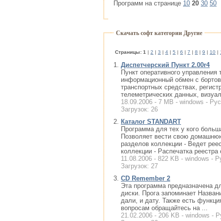
Программ на странице
10
20
30
50
Скачать софт категории Другие
Cтраницы:
1
|
2
|
3
|
4
|
5
|
6
|
7
|
8
|
9
|
10
|
Диспетчерский Пункт 2.00r4
Пункт оперативного управления
информационный обмен с бортов
транспортных средствах, регист
телеметрических данных, визуал
18.09.2006 - 7 MB - windows - Рус
Загрузок: 26
Каталог STANDART
Программа для тех у кого большая
Позволяет вести свою домашнюю
разделов коллекции - Ведет реес
коллекции - Распечатка реестра о
11.08.2006 - 822 KB - windows - Р
Загрузок: 27
CD Remember 2
Эта программа предназначена для
диски. Прога запоминает Названи
дали, и дату. Также есть функци
вопросам обращайтесь на ...
21.02.2006 - 206 KB - windows - 