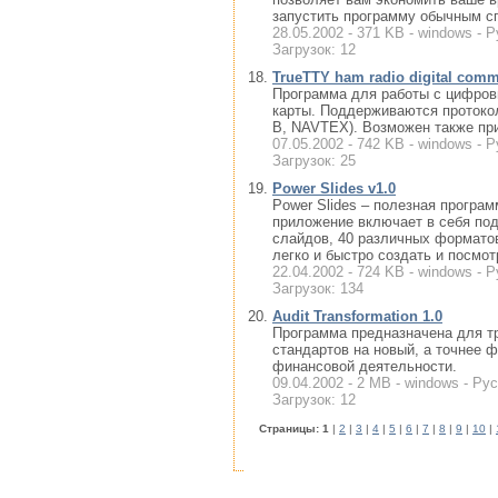
запустить программу обычным сп
28.05.2002 - 371 KB - windows - Р
Загрузок: 12
TrueTTY ham radio digital comm
Программа для работы с цифров
карты. Поддерживаются протоко
B, NAVTEX). Возможен также пр
07.05.2002 - 742 KB - windows - Р
Загрузок: 25
Power Slides v1.0
Power Slides – полезная програ
приложение включает в себя по
слайдов, 40 различных формато
легко и быстро создать и посмотр
22.04.2002 - 724 KB - windows - Р
Загрузок: 134
Audit Transformation 1.0
Программа предназначена для т
стандартов на новый, а точнее 
финансовой деятельности.
09.04.2002 - 2 MB - windows - Рус
Загрузок: 12
Cтраницы:
1
|
2
|
3
|
4
|
5
|
6
|
7
|
8
|
9
|
10
|