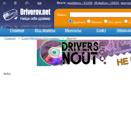
Всего:
драйвера - 91338
,
dll-файлы - 19620
,
мануал
Поиск:
Драйвер
Мануал
DLL-файл
С
Главная
DLL-файлы
Мануалы
Софт
Оборуд
Главная
»
Софт(Windows программы)
» Другие
Info: