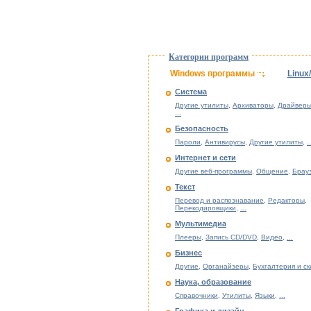
Категории программ
Windows программы
Linux
Система
Другие утилиты
,
Архиваторы
,
Драйверы
...
Безопасность
Пароли
,
Антивирусы
,
Другие утилиты
,
..
Интернет и сети
Другие веб-программы
,
Общение
,
Брау
Текст
Перевод и распознавание
,
Редакторы
,
Перекодировщики
,
...
Мультимедиа
Плееры
,
Запись CD/DVD
,
Видео
,
...
Бизнес
Другие
,
Органайзеры
,
Бухгалтерия и с
Наука, образование
Справочники
,
Утилиты
,
Языки
,
...