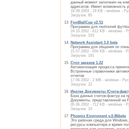
данный момент залогинен на ком
адресатов. Имеет возможность р
18.09.2003 - 19 KB - windows - Ру
Загрузок: 85
FootBallCup v2.51
Программа для любтелей футбола
24.10.2002 - 612 KB - windows - Р
Загрузок: 103
Network Assistant 3.0 beta
Программа для общения по лока
15.07.2002 - 656 KB - windows - Р
Загрузок: 191
Стол заказов 1.22
Автоматизация процесса приняти
Встроенные справочники автомоб
отчетов.
17.06.2002 - 2 MB - windows - Рус
Загрузок: 22
Инотек Документы (Счета-фак
База данных счетов-фактур на п
Документы, представленной на Fr
05.06.2002 - 712 KB - windows - Р
Загрузок: 10
Phoenix Enviroment v.0.86beta
Это рабочая среда для Windows
ресурсы компьютера и время пол
позволяет вам экономить ваше в