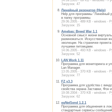
14.09.2005 - 69 KB - windows - Ру
Загрузок: 47
Линейный резонатор (Help)
Help для программы "Линейный р
в папку программы.
29.06.2005 - 489 KB - windows - 
Загрузок: 15
Amebas: Breed War 1.1
Основной смысл жизни виртуальн
размножаться. Искусственная жи
эволюции. На страничке проекта
лучшими питомцами.
14.06.2005 - 493 KB - windows - Р
Загрузок: 52
LAN Work 1.11
Программа для мониторинга и у
Lan Manager.
13.05.2005 - 370 KB - windows - 
Загрузок: 77
FZ v3.3
Программа для удобства с винд
свойства экрана Заставки, Фон и.
19.08.2004 - 370 KB - windows - 
Загрузок: 62
eqNetSend 1.2.1
Программа для общенения в лок
стандартные сервисы сообщений 