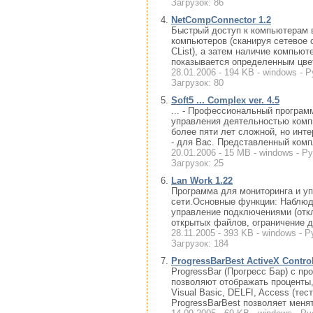
Загрузок: 86
NetCompConnector 1.2
Быстрый доступ к компьютерам в
компьютеров (сканируя сетевое о
CList), а затем наличие компью
показывается определенным цве
28.01.2006 - 194 KB - windows - 
Загрузок: 80
Soft5 ... Complex ver. 4.5
... - Профессиональный програм
управления деятельностью компь
более пяти лет сложной, но инте
- для Вас. Представленный компл
20.01.2006 - 15 MB - windows - Р
Загрузок: 25
Lan Work 1.22
Программа для мониторинга и у
сети.Основные функции: Наблюд
управление подключениями (отклю
открытых файлов, ограничение д
28.11.2005 - 393 KB - windows - Р
Загрузок: 184
ProgressBarBest ActiveX Control
ProgressBar (Прогресс Бар) с пр
позволяют отображать проценты,
Visual Basic, DELFI, Access (те
ProgressBarBest позволяет менять