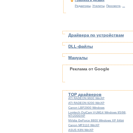
Графика и дизайн
Редакторы
,
Утилиты
,
Просмотр
,
...
Драйвера по устройствам
DLL-файлы
Мануалы
Реклама от Google
TOP драйверов
ATI RADEON 9600 WinXP
ATI RADEON 9200 WinXP
Canon LBP2900 Windows
Logitech QuiCam V-UM14 Windows 95/98,
NT/2000/XP
NVidia GeForce 8800 Windows XP 64bit
Canon MF3110 WinXP
ASUS K8N WinXP