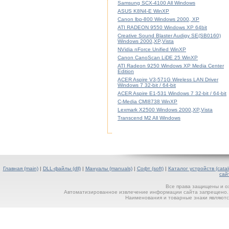
Samsung SCX-4100 All Windows
ASUS K8N4-E WinXP
Canon lbp-800 Windows 2000, XP
ATI RADEON 9550 Windows XP 64bit
Creative Sound Blaster Audigy SE(SB0160)
Windows 2000,XP,Vista
NVidia nForce Unified WinXP
Canon CanoScan LiDE 25 WinXP
ATI Radeon 9250 Windows XP Media Center
Edition
ACER Aspire V3-571G Wireless LAN Driver
Windows 7 32-bit / 64-bit
ACER Aspire E1-531 Windows 7 32-bit / 64-bit
C-Media CMI8738 WinXP
Lexmark X2500 Windows 2000,XP,Vista
Transcend M2 All Windows
Главная (main)
|
DLL-файлы (dll)
|
Мануалы (manuals)
|
Софт (soft)
|
Каталог устройств (catal
сай
Все права защищены и о
Автоматизированное извлечение информации сайта запрещено. П
Наименования и товарные знаки являютс