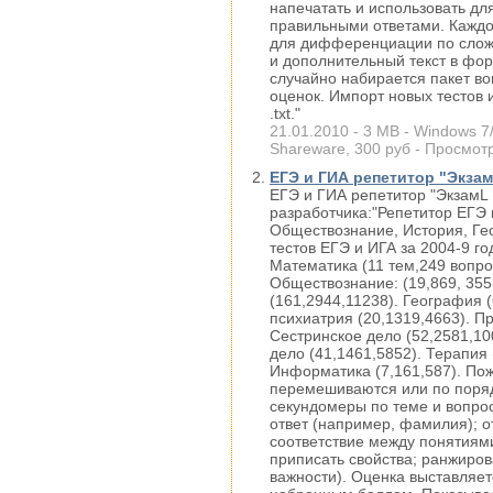
напечатать и использовать дл
правильными ответами. Каждо
для дифференциации по сложно
и дополнительный текст в фор
случайно набирается пакет во
оценок. Импорт новых тестов 
.txt."
21.01.2010 - 3 MB - Windows 7/
Shareware, 300 руб - Просмотр
ЕГЭ и ГИА репетитор "ЭкзамL
ЕГЭ и ГИА репетитор "ЭкзамL 
разработчика:"Репетитор ЕГЭ 
Обществознание, История, Гео
тестов ЕГЭ и ИГА за 2004-9 го
Математика (11 тем,249 вопрос
Обществознание: (19,869, 355
(161,2944,11238). География (
психиатрия (20,1319,4663). Пр
Сестринское дело (52,2581,10
дело (41,1461,5852). Терапия
Информатика (7,161,587). Пож
перемешиваются или по поряд
секундомеры по теме и вопрос
ответ (например, фамилия); о
соответствие между понятиями
приписать свойства; ранжиров
важности). Оценка выставляет