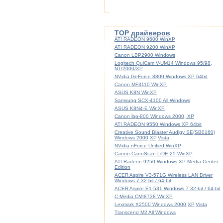
TOP драйверов
ATI RADEON 9600 WinXP
ATI RADEON 9200 WinXP
Canon LBP2900 Windows
Logitech QuiCam V-UM14 Windows 95/98,
NT/2000/XP
NVidia GeForce 8800 Windows XP 64bit
Canon MF3110 WinXP
ASUS K8N WinXP
Samsung SCX-4100 All Windows
ASUS K8N4-E WinXP
Canon lbp-800 Windows 2000, XP
ATI RADEON 9550 Windows XP 64bit
Creative Sound Blaster Audigy SE(SB0160)
Windows 2000,XP,Vista
NVidia nForce Unified WinXP
Canon CanoScan LiDE 25 WinXP
ATI Radeon 9250 Windows XP Media Center
Edition
ACER Aspire V3-571G Wireless LAN Driver
Windows 7 32-bit / 64-bit
ACER Aspire E1-531 Windows 7 32-bit / 64-bit
C-Media CMI8738 WinXP
Lexmark X2500 Windows 2000,XP,Vista
Transcend M2 All Windows