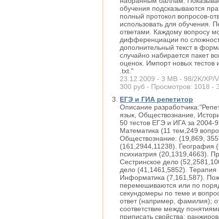
набранным баллам. Показывае
обучения подсказываются пра
полный протокол вопросов-отв
использовать для обучения. 
ответами. Каждому вопросу мо
дифференциации по сложности 
дополнительный текст в форма
случайно набирается пакет во
оценок. Импорт новых тестов 
.txt."
23.12.2009 - 3 MB - 98/2K/XP/V
300 руб - Просмотров: 1018 - З
ЕГЭ и ГИА репетитор
Описание разработчика:"Репе
язык, Обществознание, История
50 тестов ЕГЭ и ИГА за 2004-9
Математика (11 тем,249 вопрос
Обществознание: (19,869, 355
(161,2944,11238). География (
психиатрия (20,1319,4663). Пр
Сестринское дело (52,2581,10
дело (41,1461,5852). Терапия
Информатика (7,161,587). Пож
перемешиваются или по поряд
секундомеры по теме и вопрос
ответ (например, фамилия); о
соответствие между понятиями
приписать свойства; ранжиров