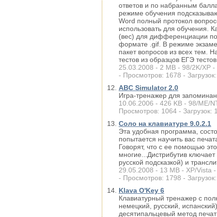
ответов и по набранным балла
режиме обучения подсказываю
Word полный протокол вопросо
использовать для обучения. 
(вес) для дифференциации по 
формате .gif. В режиме экзам
пакет вопросов из всех тем. 
тестов из образцов ЕГЭ тестов
25.03.2008 - 2 MB - 98/2K/XP -
- Просмотров: 1678 - Загрузок:
ABC Simulator 2.0
Игра-тренажер для запоминан
10.06.2006 - 426 KB - 98/ME/NT
Просмотров: 1064 - Загрузок: 
Соло на клавиатуре 9.0.2.1
Эта удобная программа, сост
попытается научить вас печат
Говорят, что с ее помощью эт
многие...Дистрибутив ключает 
русской подсказкой) и трансл
29.05.2008 - 13 MB - XP/Vista 
- Просмотров: 1798 - Загрузок:
Klava O'Key 6
Клавиатурный тренажер с пол
немецкий, русский, испанский
десятипальцевый метод печат