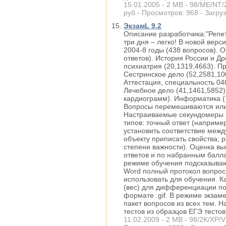
15.01.2005 - 2 MB - 98/ME/NT/2
руб - Просмотров: 968 - Загруз
ЭкзамL 9.2
Описание разработчика:"Репе
три дня – легко! В новой верс
2004-8 годы (438 вопросов). 
ответов). История России и Др
психиатрия (20,1319,4663). Пр
Сестринское дело (52,2581,10
Аттестация, специальность 04
Лечебное дело (41,1461,5852)
кардиограмм). Информатика (7
Вопросы перемешиваются или 
Настраиваемые секундомеры п
типов: точный ответ (наприме
установить соответствие межд
объекту приписать свойства; 
степени важности). Оценка вы
ответов и по набранным балла
режиме обучения подсказываю
Word полный протокол вопросо
использовать для обучения. 
(вес) для дифференциации по 
формате .gif. В режиме экзам
пакет вопросов из всех тем. 
тестов из образцов ЕГЭ тестов
11.02.2009 - 2 MB - 98/2K/XP/Vi