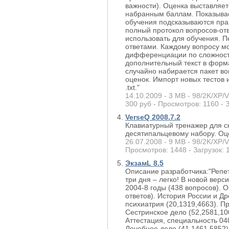
важности). Оценка выставляет
набранным баллам. Показывае
обучения подсказываются пра
полный протокол вопросов-отв
использовать для обучения. 
ответами. Каждому вопросу мо
дифференциации по сложности 
дополнительный текст в форма
случайно набирается пакет во
оценок. Импорт новых тестов 
.txt."
14.10.2009 - 3 MB - 98/2K/XP/V
300 руб - Просмотров: 1160 - З
VerseQ 2008.7.2
Клавиатурный тренажер для с
десятипальцевому набору. Оц
26.07.2008 - 9 MB - 98/2K/XP/Vi
Просмотров: 1448 - Загрузок: 
ЭкзамL 8.5
Описание разработчика:"Репе
три дня – легко! В новой верс
2004-8 годы (438 вопросов). 
ответов). История России и Др
психиатрия (20,1319,4663). Пр
Сестринское дело (52,2581,10
Аттестация, специальность 04
Лечебное дело (41,1461,5852)