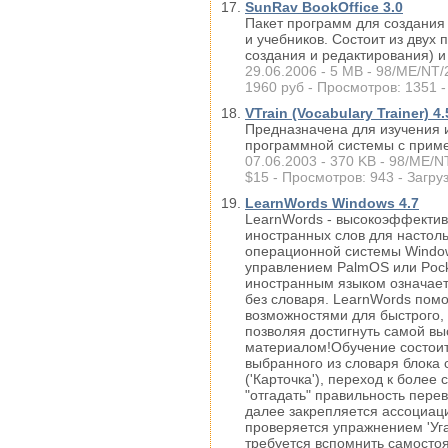
SunRav BookOffice 3.0
Пакет программ для создания
и учебников. Состоит из двух 
создания и редактирования) 
29.06.2006 - 5 MB - 98/ME/NT/
1960 руб - Просмотров: 1351 -
VTrain (Vocabulary Trainer) 4.
Предназначена для изучения 
программной системы с прим
07.06.2003 - 370 KB - 98/ME/N
$15 - Просмотров: 943 - Загруз
LearnWords Windows 4.7
LearnWords - высокоэффекти
иностранных слов для настол
операционной системы Windo
управлением PalmOS или Pock
иностранным языком означает 
без словаря. LearnWords помо
возможностями для быстрого, 
позволяя достигнуть самой в
материалом!Обучение состоит
выбранного из словаря блока 
('Карточка'), переход к бол
"отгадать" правильность перев
далее закрепляется ассоциаци
проверяется упражнением 'Уга
требуется вспомнить самосто