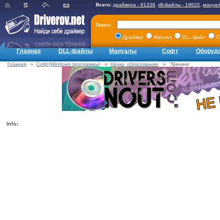
Всего:
драйвера - 91338
,
dll-файлы - 19620
,
мануал
Поиск:
Драйвер
Мануал
DLL-файл
С
Главная
DLL-файлы
Мануалы
Софт
Оборуд
Главная
»
Софт(Windows программы)
»
Наука, образование
» Тренинг
Info: