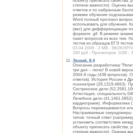
объекту приписать свойства; 
степени важности). Оценка вы
ответов и по набранным балла
режиме обучения подсказываю
Word полный протокол вопросо
использовать для обучения. 
(вес) для дифференциации по 
формате .gif. В режиме экзам
пакет вопросов из всех тем. 
тестов из образцов ЕГЭ тестов
03.04.2009 - 2 MB - 98/2K/XP/V
200 руб - Просмотров: 1188 - З
ЭкзамL 8.4
Описание разработчика:"Репе
три дня – легко! В новой верс
2004-8 годы (438 вопросов). 
ответов). История России и Др
психиатрия (20,1319,4663). Пр
Сестринское дело (52,2581,10
Аттестация, специальность 04
Лечебное дело (41,1461,5852)
кардиограмм). Информатика (7
Вопросы перемешиваются или 
Настраиваемые секундомеры п
типов: точный ответ (наприме
установить соответствие межд
объекту приписать свойства; 
степени важности). Оценка вы