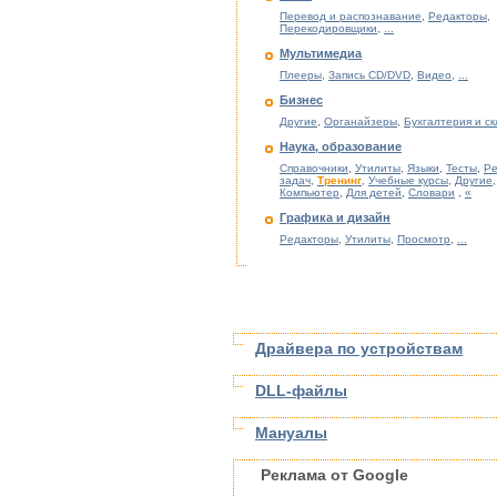
Перевод и распознавание
,
Редакторы
,
Перекодировщики
,
...
Мультимедиа
Плееры
,
Запись CD/DVD
,
Видео
,
...
Бизнес
Другие
,
Органайзеры
,
Бухгалтерия и с
Наука, образование
Справочники
,
Утилиты
,
Языки
,
Тесты
,
Р
задач
,
Тренинг
,
Учебные курсы
,
Другие
,
Компьютер
,
Для детей
,
Словари
,
«
Графика и дизайн
Редакторы
,
Утилиты
,
Просмотр
,
...
Драйвера по устройствам
DLL-файлы
Мануалы
Реклама от Google