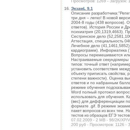
Просмотров: 1269 - Загрузок: 
ЭкзамL 9.1
Описание разработчика:"Репе
три дня – легко! В новой верс
2004-8 годы (438 вопросов). 
ответов). История России и Др
психиатрия (20,1319,4663). Пр
Сестринское дело (52,2581,10
Аттестация, специальность 04
Лечебное дело (41,1461,5852)
кардиограмм). Информатика (7
Вопросы перемешиваются или 
Настраиваемые секундомеры п
типов: точный ответ (наприме
установить соответствие межд
объекту приписать свойства; 
степени важности). Оценка вы
ответов и по набранным балла
режиме обучения подсказываю
Word полный протокол вопросо
использовать для обучения. 
(вес) для дифференциации по 
формате .gif. В режиме экзам
пакет вопросов из всех тем. 
тестов из образцов ЕГЭ тестов
07.02.2009 - 2 MB - 98/2K/XP/V
200 руб - Просмотров: 1126 - З