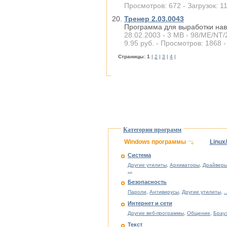
Просмотров: 672 - Загрузок: 1
Тренер 2.03.0043
Программа для выработки нав
28.02.2003 - 3 MB - 98/ME/NT/
9.95 руб. - Просмотров: 1868 -
Cтраницы:
1
|
2
|
3
|
4
|
Категории программ
Windows программы
Linux
Система
Другие утилиты
,
Архиваторы
,
Драйверы
...
Безопасность
Пароли
,
Антивирусы
,
Другие утилиты
,
..
Интернет и сети
Другие веб-программы
,
Общение
,
Брау
Текст