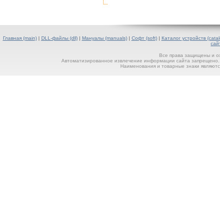
Главная (main)
|
DLL-файлы (dll)
|
Мануалы (manuals)
|
Софт (soft)
|
Каталог устройств (catal
сай
Все права защищены и о
Автоматизированное извлечение информации сайта запрещено. П
Наименования и товарные знаки являютс