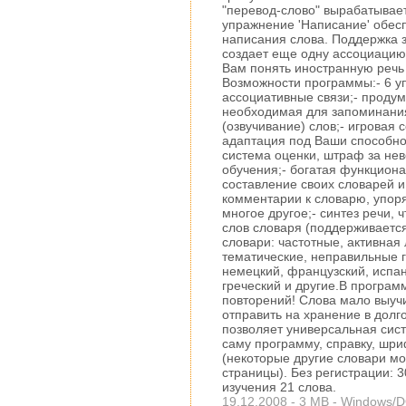
"перевод-слово" вырабатывает
упражнение 'Написание' обес
написания слова. Поддержка 
создает еще одну ассоциацию 
Вам понять иностранную речь
Возможности программы:- 6 
ассоциативные связи;- проду
необходимая для запоминания
(озвучивание) слов;- игровая
адаптация под Ваши способно
система оценки, штраф за неве
обучения;- богатая функциона
составление своих словарей 
комментарии к словарю, упор
многое другое;- синтез речи, 
слов словаря (поддерживается 
словари: частотные, активная
тематические, неправильные г
немецкий, французский, испанс
греческий и другие.В програ
повторений! Слова мало выуч
отправить на хранение в долг
позволяет универсальная сис
саму программу, справку, шр
(некоторые другие словари м
страницы). Без регистрации: 
изучения 21 слова.
19.12.2008 - 3 MB - Windows/DO