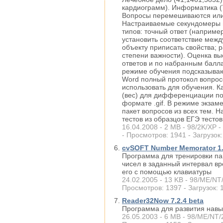
кардиограмм). Информатика (7
Вопросы перемешиваются или 
Настраиваемые секундомеры п
типов: точный ответ (наприме
установить соответствие межд
объекту приписать свойства; 
степени важности). Оценка вы
ответов и по набранным балла
режиме обучения подсказываю
Word полный протокол вопросо
использовать для обучения. 
(вес) для дифференциации по 
формате .gif. В режиме экзам
пакет вопросов из всех тем. 
тестов из образцов ЕГЭ тестов
16.04.2008 - 2 MB - 98/2K/XP -
- Просмотров: 1941 - Загрузок:
cvSOFT Number Memorator 1
Программа для тренировки па
чисел в заданный интервал вр
его с помощью клавиатуры
24.02.2005 - 13 KB - 98/ME/NT/
Просмотров: 1397 - Загрузок: 
Reader32Now 7.2.4 beta
Программа для развития навы
26.05.2003 - 6 MB - 98/ME/NT/