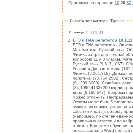
Программ на странице
10
20
30
Скачать софт категории Тренинг
Cтраницы:
1
|
2
|
3
|
4
|
ЕГЭ и ГИА репетитор 10.1.11
ЕГЭ и ГИА репетитор - Описан
Математика, Русский язык, Об
Физика за три дня – легко! 50
вопросов) 11 и 9 классы. Мате
Русский язык (9,317,1067). Об
России и Древнего мира (161,2
Физика (8,261,915). Детская п
политика: (70,764,2902). Сес
(6,1299,6000), Лечебное дело 
(34,1090,4133+200 кардиогра
дело (8,168,547). Вопросы пе
можно отложить. Настраиваем
Ответы могут быть 5 типов: т
нужные из списка; установить
события и даты); объекту при
(например, по степени важнос
правильных ответов и по наб
ответов. В режиме обучения 
показывается в Word полный 