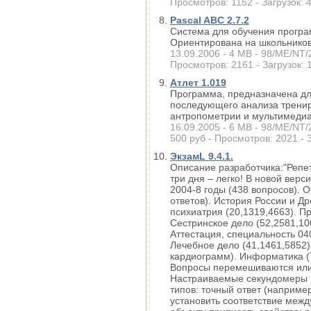
Просмотров: 1152 - Загрузок: 
Pascal ABC 2.7.2
Система для обучения програ
Ориентирована на школьников
13.09.2006 - 4 MB - 98/ME/NT/2
Просмотров: 2161 - Загрузок: 
Атлет 1.019
Программа, предназначена дл
последующего анализа тренир
антропометрии и мультимедиа
16.09.2005 - 6 MB - 98/ME/NT/
500 руб - Просмотров: 2021 - 
ЭкзамL 9.4.1.
Описание разработчика:"Репе
три дня – легко! В новой верс
2004-8 годы (438 вопросов). 
ответов). История России и Др
психиатрия (20,1319,4663). Пр
Сестринское дело (52,2581,10
Аттестация, специальность 04
Лечебное дело (41,1461,5852)
кардиограмм). Информатика (7
Вопросы перемешиваются или 
Настраиваемые секундомеры п
типов: точный ответ (наприме
установить соответствие межд