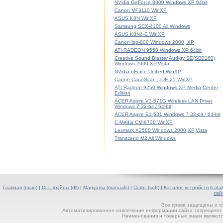
NVidia GeForce 8800 Windows XP 64bit
Canon MF3110 WinXP
ASUS K8N WinXP
Samsung SCX-4100 All Windows
ASUS K8N4-E WinXP
Canon lbp-800 Windows 2000, XP
ATI RADEON 9550 Windows XP 64bit
Creative Sound Blaster Audigy SE(SB0160)
Windows 2000,XP,Vista
NVidia nForce Unified WinXP
Canon CanoScan LiDE 25 WinXP
ATI Radeon 9250 Windows XP Media Center
Edition
ACER Aspire V3-571G Wireless LAN Driver
Windows 7 32-bit / 64-bit
ACER Aspire E1-531 Windows 7 32-bit / 64-bit
C-Media CMI8738 WinXP
Lexmark X2500 Windows 2000,XP,Vista
Transcend M2 All Windows
Главная (main)
|
DLL-файлы (dll)
|
Мануалы (manuals)
|
Софт (soft)
|
Каталог устройств (catal
сай
Все права защищены и о
Автоматизированное извлечение информации сайта запрещено. П
Наименования и товарные знаки являютс