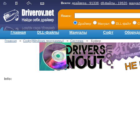
Всего:
драйвера - 91338
,
dll-файлы - 19620
,
мануал
Поиск:
Драйвер
Мануал
DLL-файл
С
Главная
DLL-файлы
Мануалы
Софт
Оборуд
Главная
»
Софт(Windows программы)
»
Система
» Буфер
Info: