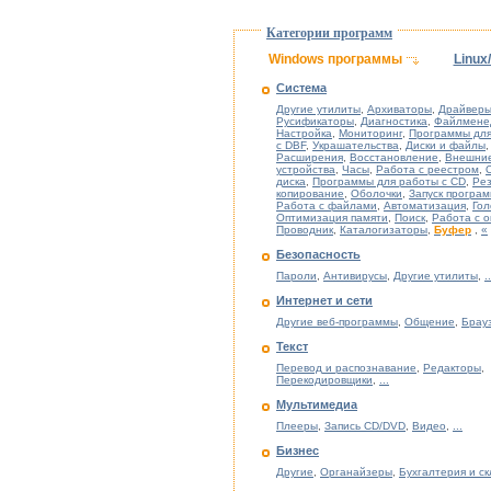
Категории программ
Windows программы
Linux
Система
Другие утилиты
,
Архиваторы
,
Драйверы
Русификаторы
,
Диагностика
,
Файлмене
Настройка
,
Мониторинг
,
Программы для
с DBF
,
Украшательства
,
Диски и файлы
,
Расширения
,
Восстановление
,
Внешни
устройства
,
Часы
,
Работа с реестром
,
диска
,
Программы для работы с CD
,
Ре
копирование
,
Оболочки
,
Запуск програ
Работа с файлами
,
Автоматизация
,
Гол
Оптимизация памяти
,
Поиск
,
Работа с 
Проводник
,
Каталогизаторы
,
Буфер
,
«
Безопасность
Пароли
,
Антивирусы
,
Другие утилиты
,
..
Интернет и сети
Другие веб-программы
,
Общение
,
Брау
Текст
Перевод и распознавание
,
Редакторы
,
Перекодировщики
,
...
Мультимедиа
Плееры
,
Запись CD/DVD
,
Видео
,
...
Бизнес
Другие
,
Органайзеры
,
Бухгалтерия и с