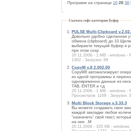
Программ на странице
10
20
30
Скачать софт категории Буфер
PULSE Multi-Clipboard v.2.02
Довольно удобно сделанная у
обмена (clipboard) до 10.Щел
выбираете текущий буфер и р
при этом сохр
20.11.2006 - 1 MB - windows - 
1362 - Загрузок: 89
CopyM v.8 2.002.00
CopyM8 автоматизирует опер
из одной программы и перенос
одновременно данные из неск
TAB, ENTER и т.д
20.11.2006 - 1 MB - windows - 
Просмотров: 1168 - Загрузок: 
Multi Block Storage v.3.33.3
Вы можете создавать свои за
каждой закладке любое колич
"назначить" свой текст, котор
на нее...М
20.11.2006 - 325 KB - windows 