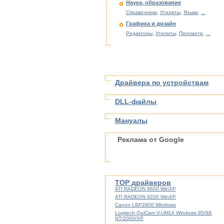
Наука, образование
Справочники
,
Утилиты
,
Языки
,
...
Графика и дизайн
Редакторы
,
Утилиты
,
Просмотр
,
...
Драйвера по устройствам
DLL-файлы
Мануалы
Реклама от Google
TOP драйверов
ATI RADEON 9600 WinXP
ATI RADEON 9200 WinXP
Canon LBP2900 Windows
Logitech QuiCam V-UM14 Windows 95/98,
NT/2000/XP