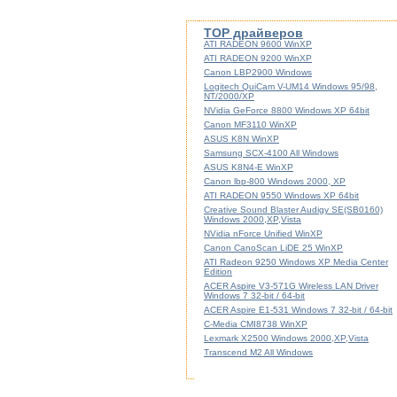
TOP драйверов
ATI RADEON 9600 WinXP
ATI RADEON 9200 WinXP
Canon LBP2900 Windows
Logitech QuiCam V-UM14 Windows 95/98,
NT/2000/XP
NVidia GeForce 8800 Windows XP 64bit
Canon MF3110 WinXP
ASUS K8N WinXP
Samsung SCX-4100 All Windows
ASUS K8N4-E WinXP
Canon lbp-800 Windows 2000, XP
ATI RADEON 9550 Windows XP 64bit
Creative Sound Blaster Audigy SE(SB0160)
Windows 2000,XP,Vista
NVidia nForce Unified WinXP
Canon CanoScan LiDE 25 WinXP
ATI Radeon 9250 Windows XP Media Center
Edition
ACER Aspire V3-571G Wireless LAN Driver
Windows 7 32-bit / 64-bit
ACER Aspire E1-531 Windows 7 32-bit / 64-bit
C-Media CMI8738 WinXP
Lexmark X2500 Windows 2000,XP,Vista
Transcend M2 All Windows