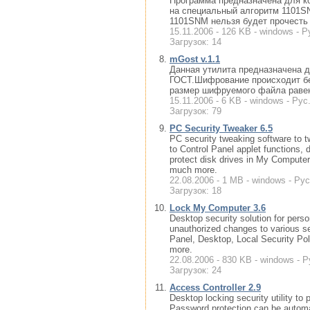
Программа предназначена для ко
на специальный алгоритм 1101S
1101SNM нельзя будет прочесть 
15.11.2006 - 126 KB - windows - Р
Загрузок: 14
mGost v.1.1
Данная утилита предназначена 
ГОСТ.Шифрование происходит б
размер шифруемого файла равен
15.11.2006 - 6 KB - windows - Рус
Загрузок: 79
PC Security Tweaker 6.5
PC security tweaking software to
to Control Panel applet functions, 
protect disk drives in My Comput
much more.
22.08.2006 - 1 MB - windows - Рус
Загрузок: 18
Lock My Computer 3.6
Desktop security solution for perso
unauthorized changes to various s
Panel, Desktop, Local Security Po
more.
22.08.2006 - 830 KB - windows - Р
Загрузок: 24
Access Controller 2.9
Desktop locking security utility to
Password protection can be automati