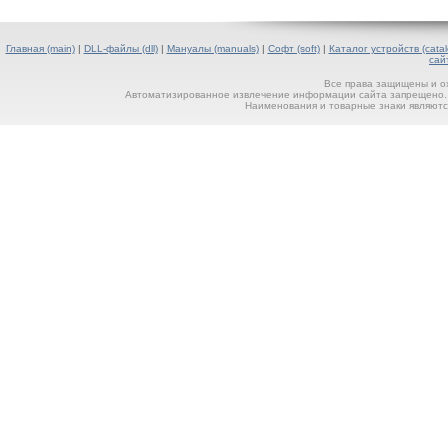
Главная (main)
|
DLL-файлы (dll)
|
Мануалы (manuals)
|
Софт (soft)
|
Каталог устройств (catal
сай
Все права защищены и о
Автоматизированное извлечение информации сайта запрещено. П
Наименования и товарные знаки являютс