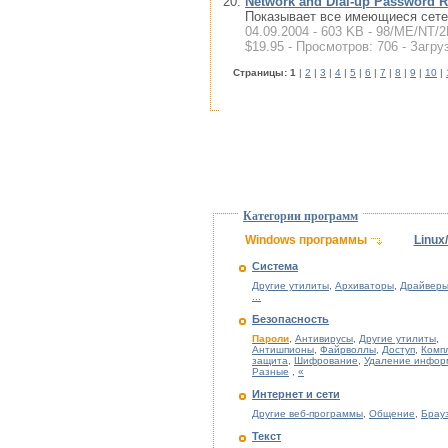
Network and Dial-up Password Re
Показывает все имеющиеся сетев
04.09.2004 - 603 KB - 98/ME/NT/2
$19.95 - Просмотров: 706 - Загру
Cтраницы:
1
|
2
|
3
|
4
|
5
|
6
|
7
|
8
|
9
|
10
|
Категории программ
Windows программы
Linux
Система
Другие утилиты
,
Архиваторы
,
Драйверы
...
Безопасность
Пароли
,
Антивирусы
,
Другие утилиты
,
Антишпионы
,
Файрволлы
,
Доступ
,
Комп
защита
,
Шифрование
,
Удаление инфор
Разные
,
«
Интернет и сети
Другие веб-программы
,
Общение
,
Брау
Текст