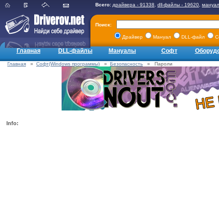
Всего:
драйвера - 91338
,
dll-файлы - 19620
,
мануал
Поиск:
Драйвер
Мануал
DLL-файл
С
Главная
DLL-файлы
Мануалы
Софт
Оборуд
Главная
»
Софт(Windows программы)
»
Безопасность
» Пароли
Info: