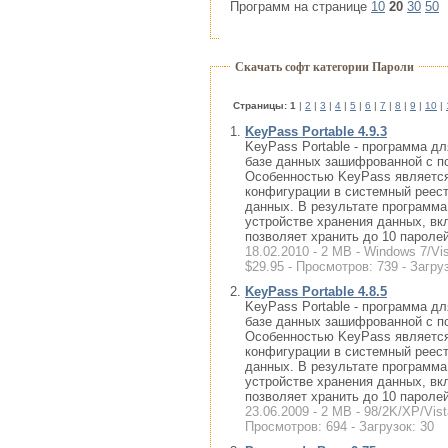
Программ на странице
10
20
30
50
Скачать софт категории Пароли
Cтраницы:
1
|
2
|
3
|
4
|
5
|
6
|
7
|
8
|
9
|
10
|
KeyPass Portable 4.9.3
KeyPass Portable - программа дл
базе данных зашифрованной с по
Особенностью KeyPass является
конфигурации в системный реест
данных. В результате программ
устройстве хранения данных, в
позволяет хранить до 10 паролей
18.02.2010 - 2 MB - Windows 7/Vi
$29.95 - Просмотров: 739 - Загру
KeyPass Portable 4.8.5
KeyPass Portable - программа дл
базе данных зашифрованной с по
Особенностью KeyPass является
конфигурации в системный реест
данных. В результате программ
устройстве хранения данных, в
позволяет хранить до 10 паролей
23.06.2009 - 2 MB - 98/2K/XP/Vist
Просмотров: 694 - Загрузок: 30