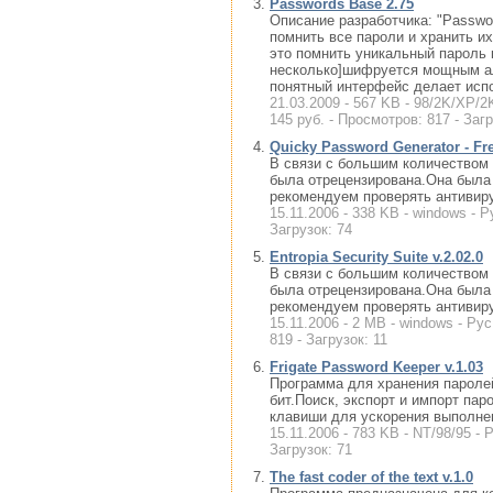
Passwords Base 2.75
Описание разработчика: "Passwo
помнить все пароли и хранить и
это помнить уникальный пароль 
несколько]шифруется мощным ал
понятный интерфейс делает исп
21.03.2009 - 567 KB - 98/2K/XP/2
145 руб. - Просмотров: 817 - Загр
Quicky Password Generator - Fre
В связи с большим количеством
была отрецензирована.Она была 
рекомендуем проверять антивир
15.11.2006 - 338 KB - windows - Р
Загрузок: 74
Entropia Security Suite v.2.02.0
В связи с большим количеством
была отрецензирована.Она была 
рекомендуем проверять антивир
15.11.2006 - 2 MB - windows - Ру
819 - Загрузок: 11
Frigate Password Keeper v.1.03
Программа для хранения парол
бит.Поиск, экспорт и импорт па
клавиши для ускорения выполне
15.11.2006 - 783 KB - NT/98/95 - 
Загрузок: 71
The fast coder of the text v.1.0