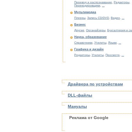
Перевод и распознавание
,
Редакторы
,
Перекодировщики
,
...
Мультимедиа
Плееры
,
Запись CD/DVD
,
Видео
,
...
Бизнес
Другие
,
Органайзеры
,
Бухгалтерия и с
Наука, образование
Справочники
,
Утилиты
,
Языки
,
...
Графика и дизайн
Редакторы
,
Утилиты
,
Просмотр
,
...
Драйвера по устройствам
DLL-файлы
Мануалы
Реклама от Google