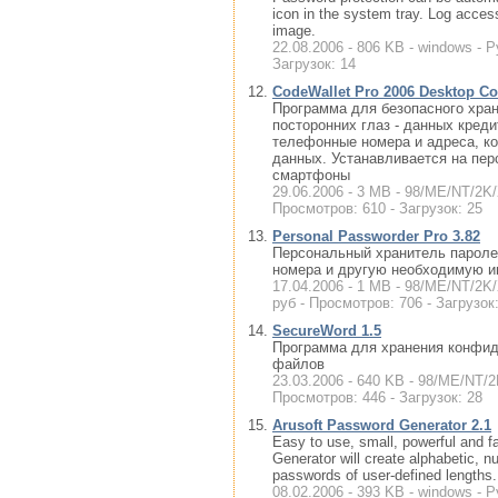
icon in the system tray. Log acce
image.
22.08.2006 - 806 KB - windows - Р
Загрузок: 14
CodeWallet Pro 2006 Desktop C
Программа для безопасного хран
посторонних глаз - данных кредит
телефонные номера и адреса, ко
данных. Устанавливается на пе
смартфоны
29.06.2006 - 3 MB - 98/ME/NT/2K/X
Просмотров: 610 - Загрузок: 25
Personal Passworder Pro 3.82
Персональный хранитель паролей
номера и другую необходимую 
17.04.2006 - 1 MB - 98/ME/NT/2K/
руб - Просмотров: 706 - Загрузок
SecureWord 1.5
Программа для хранения конфид
файлов
23.03.2006 - 640 KB - 98/ME/NT/2K
Просмотров: 446 - Загрузок: 28
Arusoft Password Generator 2.1
Easy to use, small, powerful and f
Generator will create alphabetic, n
passwords of user-defined lengths
08.02.2006 - 393 KB - windows - Р