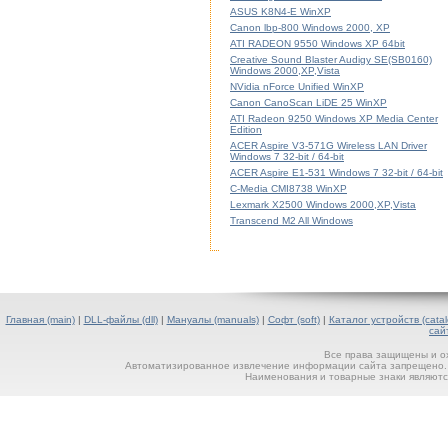
ASUS K8N4-E WinXP
Canon lbp-800 Windows 2000, XP
ATI RADEON 9550 Windows XP 64bit
Creative Sound Blaster Audigy SE(SB0160)
Windows 2000,XP,Vista
NVidia nForce Unified WinXP
Canon CanoScan LiDE 25 WinXP
ATI Radeon 9250 Windows XP Media Center
Edition
ACER Aspire V3-571G Wireless LAN Driver
Windows 7 32-bit / 64-bit
ACER Aspire E1-531 Windows 7 32-bit / 64-bit
C-Media CMI8738 WinXP
Lexmark X2500 Windows 2000,XP,Vista
Transcend M2 All Windows
Главная (main)
|
DLL-файлы (dll)
|
Мануалы (manuals)
|
Софт (soft)
|
Каталог устройств (catal
сай
Все права защищены и о
Автоматизированное извлечение информации сайта запрещено. П
Наименования и товарные знаки являютс