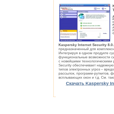
Д
Р
О
Р
Л
П
О
Kaspersky Internet Security 8.0
предназначенный для комплекс
Интегрируя в одном продукте с
функциональные возможности с
с новейшими технологическими р
Security обеспечивает надежную
типов электронных угроз – вред
рассылок, программ-руткитов, 
всплывающих окон и т.д. См. так
Скачать Kaspersky Int