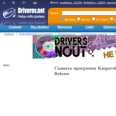
Всего:
драйвера - 91338
,
dll-файлы - 19620
,
мануал
Поиск:
Драйвер
Мануал
DLL-файл
С
Главная
DLL-файлы
Мануалы
Софт
Оборуд
Главная
»
Софт(Windows программы)
»
Безопасность
»
Комплексная защита
» Kasp
Info:
Скачать программу Kaspersky 
Release