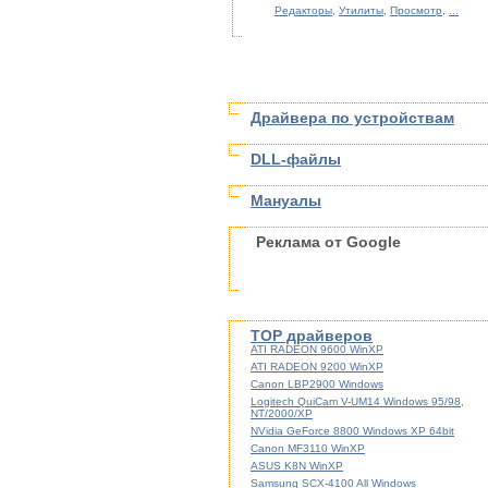
Редакторы
,
Утилиты
,
Просмотр
,
...
Драйвера по устройствам
DLL-файлы
Мануалы
Реклама от Google
TOP драйверов
ATI RADEON 9600 WinXP
ATI RADEON 9200 WinXP
Canon LBP2900 Windows
Logitech QuiCam V-UM14 Windows 95/98,
NT/2000/XP
NVidia GeForce 8800 Windows XP 64bit
Canon MF3110 WinXP
ASUS K8N WinXP
Samsung SCX-4100 All Windows