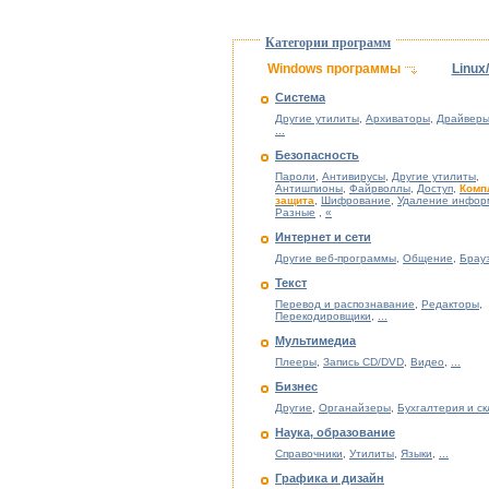
Категории программ
Windows программы
Linux
Система
Другие утилиты
,
Архиваторы
,
Драйверы
...
Безопасность
Пароли
,
Антивирусы
,
Другие утилиты
,
Антишпионы
,
Файрволлы
,
Доступ
,
Комп
защита
,
Шифрование
,
Удаление инфор
Разные
,
«
Интернет и сети
Другие веб-программы
,
Общение
,
Брау
Текст
Перевод и распознавание
,
Редакторы
,
Перекодировщики
,
...
Мультимедиа
Плееры
,
Запись CD/DVD
,
Видео
,
...
Бизнес
Другие
,
Органайзеры
,
Бухгалтерия и с
Наука, образование
Справочники
,
Утилиты
,
Языки
,
...
Графика и дизайн