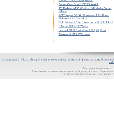
NVidia nForce Unified WinXP
Canon CanoScan LiDE 25 WinXP
ATI Radeon 9250 Windows XP Media Center
Edition
ACER Aspire V3-571G Wireless LAN Driver
Windows 7 32-bit / 64-bit
ACER Aspire E1-531 Windows 7 32-bit / 64-bit
C-Media CMI8738 WinXP
Lexmark X2500 Windows 2000,XP,Vista
Transcend M2 All Windows
Главная (main)
|
DLL-файлы (dll)
|
Мануалы (manuals)
|
Софт (soft)
|
Каталог устройств (catal
сай
Все права защищены и о
Автоматизированное извлечение информации сайта запрещено. П
Наименования и товарные знаки являютс