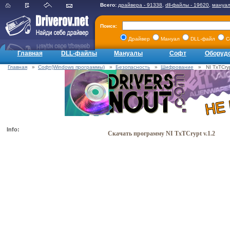
Всего:
драйвера - 91338
,
dll-файлы - 19620
,
мануал
Поиск:
Драйвер
Мануал
DLL-файл
С
Главная
DLL-файлы
Мануалы
Софт
Оборуд
Главная
»
Софт(Windows программы)
»
Безопасность
»
Шифрование
» NI TxTCrypt
Info:
Скачать программу NI TxTCrypt v.1.2