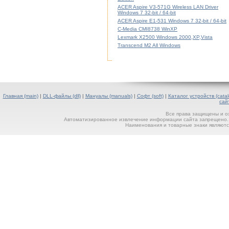
ACER Aspire V3-571G Wireless LAN Driver
Windows 7 32-bit / 64-bit
ACER Aspire E1-531 Windows 7 32-bit / 64-bit
C-Media CMI8738 WinXP
Lexmark X2500 Windows 2000,XP,Vista
Transcend M2 All Windows
Главная (main)
|
DLL-файлы (dll)
|
Мануалы (manuals)
|
Софт (soft)
|
Каталог устройств (catal
сай
Все права защищены и о
Автоматизированное извлечение информации сайта запрещено. П
Наименования и товарные знаки являютс