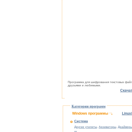
Программа для шифрования текстовых файло
друзьями и любимыми.
Скачат
Категории программ
Windows программы
Linux
Система
Другие утилиты
,
Архиваторы
,
Драйверы
...