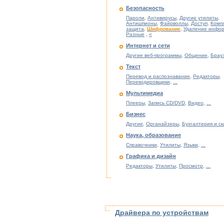
Безопасность
Пароли
,
Антивирусы
,
Другие утилиты
,
Антишпионы
,
Файрволлы
,
Доступ
,
Комп
защита
,
Шифрование
,
Удаление инфо
Разные
,
«
Интернет и сети
Другие веб-программы
,
Общение
,
Брау
Текст
Перевод и распознавание
,
Редакторы
,
Перекодировщики
,
...
Мультимедиа
Плееры
,
Запись CD/DVD
,
Видео
,
...
Бизнес
Другие
,
Органайзеры
,
Бухгалтерия и с
Наука, образование
Справочники
,
Утилиты
,
Языки
,
...
Графика и дизайн
Редакторы
,
Утилиты
,
Просмотр
,
...
Драйвера по устройствам