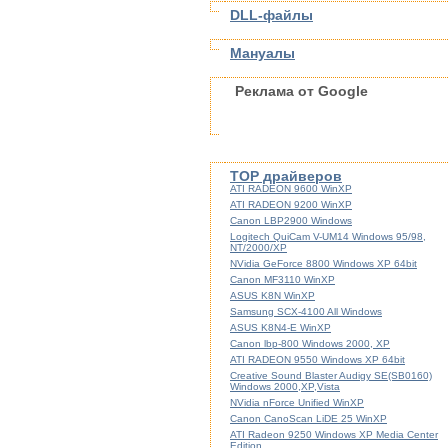
DLL-файлы
Мануалы
Реклама от Google
TOP драйверов
ATI RADEON 9600 WinXP
ATI RADEON 9200 WinXP
Canon LBP2900 Windows
Logitech QuiCam V-UM14 Windows 95/98,
NT/2000/XP
NVidia GeForce 8800 Windows XP 64bit
Canon MF3110 WinXP
ASUS K8N WinXP
Samsung SCX-4100 All Windows
ASUS K8N4-E WinXP
Canon lbp-800 Windows 2000, XP
ATI RADEON 9550 Windows XP 64bit
Creative Sound Blaster Audigy SE(SB0160)
Windows 2000,XP,Vista
NVidia nForce Unified WinXP
Canon CanoScan LiDE 25 WinXP
ATI Radeon 9250 Windows XP Media Center
Edition